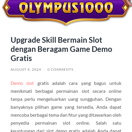
Upgrade Skill Bermain Slot
dengan Beragam Game Demo
Gratis
AUGUST 4, 2024
/
0 COMMENTS
Demo slot
gratis adalah cara yang bagus untuk
menikmati berbagai permainan slot secara online
tanpa perlu mengeluarkan uang sungguhan. Dengan
banyaknya pilihan game yang tersedia, Anda dapat
mencoba berbagai tema dan fitur yang ditawarkan oleh
penyedia permainan slot online. Salah satu
keuntungan dari slot demo gratis adalah Anda dapat