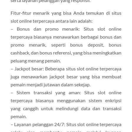
serta layanan pelanggan yang responsif.
Fitur-fitur menarik yang bisa Anda temukan di situs
slot online terpercaya antara lain adalah:
– Bonus dan promo menarik: Situs slot online
terpercaya biasanya menawarkan berbagai bonus dan
promo menarik, seperti bonus deposit, bonus
cashback, dan bonus referensi, yang bisa meningkatkan
peluang menang pemain.
– Jackpot besar: Beberapa situs slot online terpercaya
juga menawarkan jackpot besar yang bisa membuat
pemain menjadi jutawan dalam sekejap.
– Sistem transaksi yang aman: Situs slot online
terpercaya biasanya menggunakan sistem enkripsi
yang canggih untuk melindungi data dan transaksi
pemain.
– Layanan pelanggan 24/7: Situs slot online terpercaya