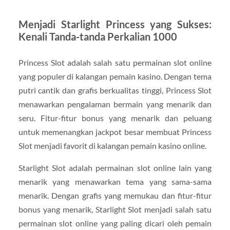
Menjadi Starlight Princess yang Sukses:
Kenali Tanda-tanda Perkalian 1000
Princess Slot adalah salah satu permainan slot online
yang populer di kalangan pemain kasino. Dengan tema
putri cantik dan grafis berkualitas tinggi, Princess Slot
menawarkan pengalaman bermain yang menarik dan
seru. Fitur-fitur bonus yang menarik dan peluang
untuk memenangkan jackpot besar membuat Princess
Slot menjadi favorit di kalangan pemain kasino online.
Starlight Slot adalah permainan slot online lain yang
menarik yang menawarkan tema yang sama-sama
menarik. Dengan grafis yang memukau dan fitur-fitur
bonus yang menarik, Starlight Slot menjadi salah satu
permainan slot online yang paling dicari oleh pemain