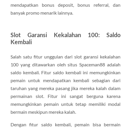
mendapatkan bonus deposit, bonus referral, dan
banyak promo menarik lainnya.
Slot Garansi Kekalahan 100: Saldo
Kembali
Salah satu fitur unggulan dari slot garansi kekalahan
100 yang ditawarkan oleh situs Spaceman88 adalah
saldo kembali. Fitur saldo kembali ini memungkinkan
pemain untuk mendapatkan kembali sebagian dari
taruhan yang mereka pasang jika mereka kalah dalam
permainan slot. Fitur ini sangat berguna karena
memungkinkan pemain untuk tetap memiliki modal
bermain meskipun mereka kalah.
Dengan fitur saldo kembali, pemain bisa bermain