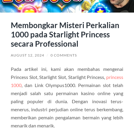
Membongkar Misteri Perkalian
1000 pada Starlight Princess
secara Professional
AUGUST 12, 2024
/
0 COMMENTS
Pada artikel ini, kami akan membahas mengenai
Princess Slot, Starlight Slot, Starlight Princess,
princess
1000
, dan Link Olympus1000. Permainan slot telah
menjadi salah satu permainan kasino online yang
paling populer di dunia. Dengan inovasi terus-
menerus, industri perjudian online terus berkembang,
memberikan pemain pengalaman bermain yang lebih
menarik dan menarik.