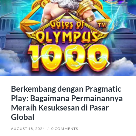
Berkembang dengan Pragmatic
Play: Bagaimana Permainannya
Meraih Kesuksesan di Pasar
Global
AUGUST 18, 2024
/
0 COMMENTS