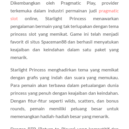
Dikembangkan oleh Pragmatic Play, provider
terkemuka dalam industri permainan judi
pragmatic
slot
online, Starlight Princess menawarkan
pengalaman bermain yang tak terlupakan dengan tema
princess slot yang memikat. Game ini telah menjadi
favorit di situs Spaceman88 dan berhasil menyatukan
keajaiban dan keindahan dalam satu paket yang
menarik.
Starlight Princess menghadirkan tema yang memikat
dengan grafis yang indah dan suara yang memukau.
Para pemain akan terbawa dalam petualangan dunia
princess yang penuh dengan keajaiban dan keindahan.
Dengan fitur-fitur seperti wilds, scatters, dan bonus
rounds, pemain memiliki peluang besar untuk
memenangkan hadiah-hadiah besar yang menarik.
Dengan RTP (Return to Player) yang kompetitif dan