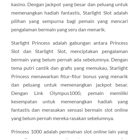
kasino. Dengan jackpot yang besar dan peluang untuk
memenangkan hadiah fantastis, Starlight Slot adalah
pilihan yang sempurna bagi pemain yang mencari
pengalaman bermain yang seru dan menarik.
Starlight Princess adalah gabungan antara Princess
Slot dan Starlight Slot, menciptakan pengalaman
bermain yang belum pernah ada sebelumnya. Dengan
tema putri cantik dan grafis yang memukau, Starlight
Princess menawarkan fitur-fitur bonus yang menarik
dan peluang untuk memenangkan jackpot besar.
Dengan Link Olympus1000, pemain memiliki
kesempatan untuk memenangkan hadiah yang
fantastis dan merasakan sensasi bermain slot online
yang belum pernah mereka rasakan sebelumnya.
Princess 1000 adalah permainan slot online lain yang