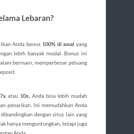
lama Lebaran?
ikan Anda bonus
100% di awal
yang
gan lebih banyak modal. Bonus ini
dalam bermain, memperbesar peluang
eposit.
i
7x
atau
10x
, Anda bisa lebih mudah
kan penarikan. Ini memudahkan Anda
 dibandingkan dengan situs lain yang
idak hanya menguntungkan, tetapi juga
ngan Anda.