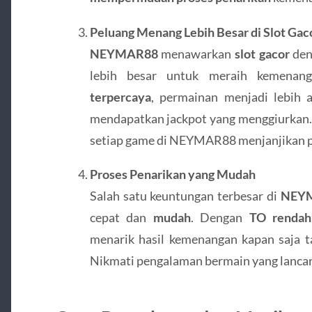
Peluang Menang Lebih Besar di Slot Gac
NEYMAR88
menawarkan
slot gacor
den
lebih besar untuk meraih kemenan
terpercaya
, permainan menjadi lebih
mendapatkan jackpot yang menggiurkan.
setiap game di NEYMAR88 menjanjikan 
Proses Penarikan yang Mudah
Salah satu keuntungan terbesar di
NEY
cepat dan
mudah
. Dengan
TO rendah
menarik hasil kemenangan kapan saja t
Nikmati pengalaman bermain yang lancar