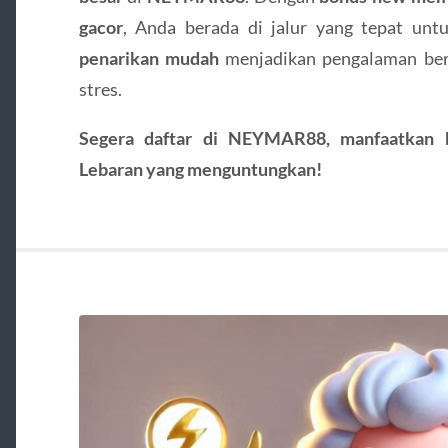
gacor
, Anda berada di jalur yang tepat unt
penarikan mudah
menjadikan pengalaman ber
stres.
Segera daftar di NEYMAR88, manfaatkan 
Lebaran yang menguntungkan!