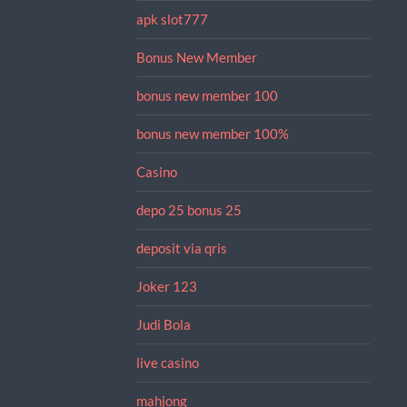
apk slot777
Bonus New Member
bonus new member 100
bonus new member 100%
Casino
depo 25 bonus 25
deposit via qris
Joker 123
Judi Bola
live casino
mahjong