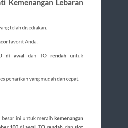
ti Kemenangan Lebaran
yang telah disediakan.
acor
favorit Anda.
0 di awal
dan
TO rendah
untuk
es penarikan yang mudah dan cepat.
 besar ini untuk meraih
kemenangan
er 100 di awal
,
TO rendah
, dan
slot