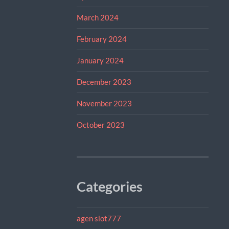
March 2024
February 2024
January 2024
December 2023
November 2023
October 2023
Categories
agen slot777