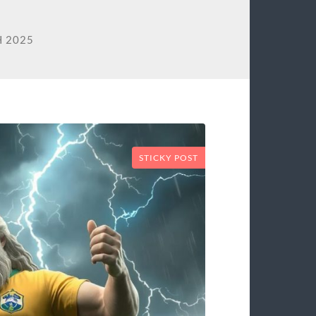
 2025
STICKY POST