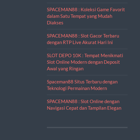
SPACEMAN88 : Koleksi Game Favorit
dalam Satu Tempat yang Mudah
Diakses
SPACEMAN88 : Slot Gacor Terbaru
dengan RTP Live Akurat Hari Ini
SLOT DEPO 10K : Tempat Menikmati
Slot Online Modern dengan Deposit
Awal yang Ringan
Spaceman88 Situs Terbaru dengan
Teknologi Permainan Modern
SPACEMAN88 : Slot Online dengan
Navigasi Cepat dan Tampilan Elegan