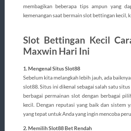
membagikan beberapa tips ampun yang da
kemenangan saat bermain slot bettingan kecil, k
Slot Bettingan Kecil Ca
Maxwin Hari Ini
1. Mengenal Situs Slot88
Sebelum kita melangkah lebih jauh, ada baiknya
slot88. Situs ini dikenal sebagai salah satu sit
berbagai permainan slot dengan berbagai pili
kecil. Dengan reputasi yang baik dan sistem ya
yang tepat untuk Anda yang ingin mencoba perun
2. Memilih Slot88 Bet Rendah