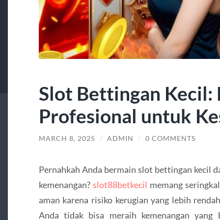
Slot Bettingan Kecil
Profesional untuk K
MARCH 8, 2025
/
ADMIN
/
0 COMMENTS
Pernahkah Anda bermain slot bettingan kecil 
kemenangan?
slot88betkecil
memang seringkali
aman karena risiko kerugian yang lebih rendah
Anda tidak bisa meraih kemenangan yang be