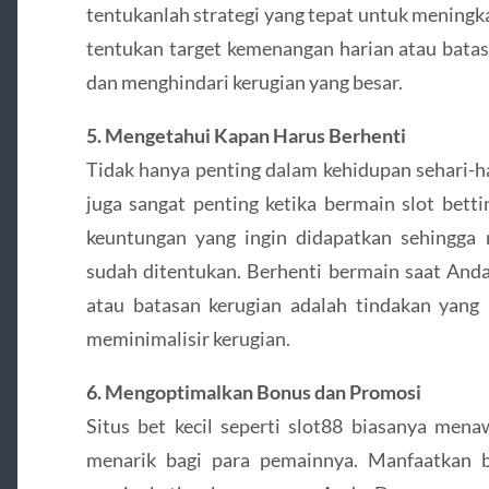
tentukanlah strategi yang tepat untuk mening
tentukan target kemenangan harian atau bata
dan menghindari kerugian yang besar.
5. Mengetahui Kapan Harus Berhenti
Tidak hanya penting dalam kehidupan sehari-h
juga sangat penting ketika bermain slot betti
keuntungan yang ingin didapatkan sehingga
sudah ditentukan. Berhenti bermain saat And
atau batasan kerugian adalah tindakan yan
meminimalisir kerugian.
6. Mengoptimalkan Bonus dan Promosi
Situs bet kecil seperti slot88 biasanya men
menarik bagi para pemainnya. Manfaatkan 