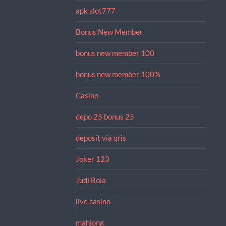
apk slot777
Bonus New Member
bonus new member 100
bonus new member 100%
Casino
depo 25 bonus 25
deposit via qris
Joker 123
Judi Bola
live casino
mahjong