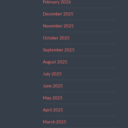
February 2026
December 2025
November 2025
October 2025
September 2025
August 2025
July 2025
June 2025
May 2025
April 2025
March 2025