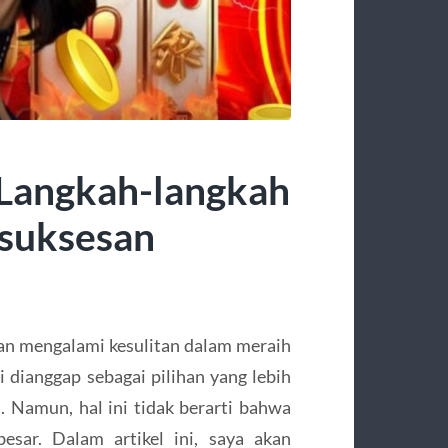
: Langkah-langkah
esuksesan
dan mengalami kesulitan dalam meraih
 dianggap sebagai pilihan yang lebih
. Namun, hal ini tidak berarti bahwa
sar. Dalam artikel ini, saya akan