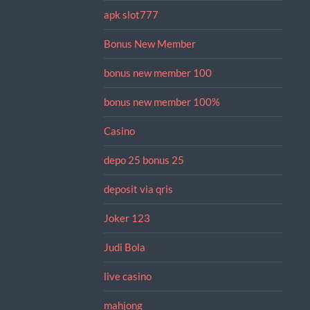
apk slot777
Bonus New Member
bonus new member 100
bonus new member 100%
Casino
depo 25 bonus 25
deposit via qris
Joker 123
Judi Bola
live casino
mahjong