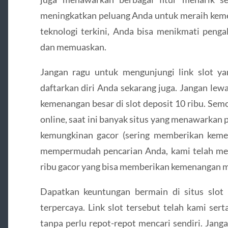
meningkatkan peluang Anda untuk meraih ke
teknologi terkini, Anda bisa menikmati penga
dan memuaskan.
Jangan ragu untuk mengunjungi link slot y
daftarkan diri Anda sekarang juga. Jangan le
kemenangan besar di slot deposit 10 ribu. Sem
online, saat ini banyak situs yang menawarkan 
kemungkinan gacor (sering memberikan kem
mempermudah pencarian Anda, kami telah mera
ribu gacor yang bisa memberikan kemenangan ma
Dapatkan keuntungan bermain di situs slot
terpercaya. Link slot tersebut telah kami s
tanpa perlu repot-repot mencari sendiri. Jan