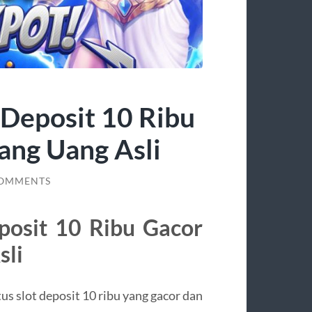
 Deposit 10 Ribu
ng Uang Asli
COMMENTS
posit 10 Ribu Gacor
li
us slot deposit 10 ribu yang gacor dan