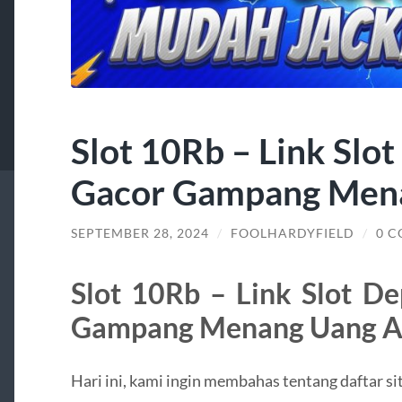
Slot 10Rb – Link Slot
Gacor Gampang Mena
SEPTEMBER 28, 2024
/
FOOLHARDYFIELD
/
0 
Slot 10Rb – Link Slot De
Gampang Menang Uang As
Hari ini, kami ingin membahas tentang daftar sit