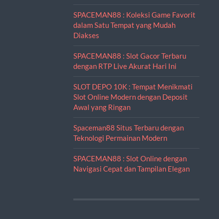
SPACEMAN88 : Koleksi Game Favorit
dalam Satu Tempat yang Mudah
Diakses
SPACEMAN88 : Slot Gacor Terbaru
dengan RTP Live Akurat Hari Ini
SLOT DEPO 10K : Tempat Menikmati
Slot Online Modern dengan Deposit
Awal yang Ringan
Spaceman88 Situs Terbaru dengan
Teknologi Permainan Modern
SPACEMAN88 : Slot Online dengan
Navigasi Cepat dan Tampilan Elegan