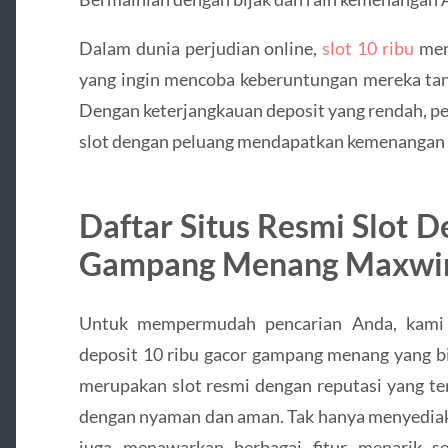
Dalam dunia perjudian online,
slot 10 ribu
menj
yang ingin mencoba keberuntungan mereka tan
Dengan keterjangkauan deposit yang rendah, p
slot dengan peluang mendapatkan kemenangan 
Daftar Situs Resmi Slot D
Gampang Menang Maxwin 
Untuk mempermudah pencarian Anda, kami t
deposit 10 ribu gacor gampang menang yang bisa
merupakan slot resmi dengan reputasi yang te
dengan nyaman dan aman. Tak hanya menyediakan 
juga menawarkan berbagai fitur menarik s