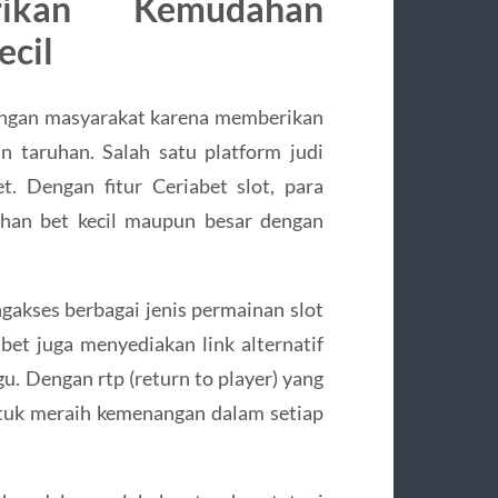
ikan Kemudahan
ecil
alangan masyarakat karena memberikan
taruhan. Salah satu platform judi
t. Dengan fitur Ceriabet slot, para
han bet kecil maupun besar dengan
gakses berbagai jenis permainan slot
bet juga menyediakan link alternatif
u. Dengan rtp (return to player) yang
ntuk meraih kemenangan dalam setiap