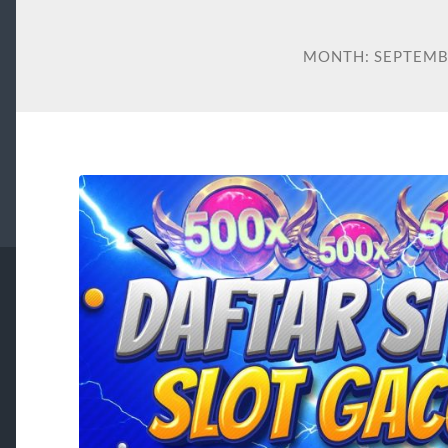
MONTH:
SEPTEMB