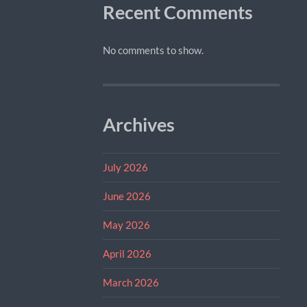
Recent Comments
No comments to show.
Archives
July 2026
June 2026
May 2026
April 2026
March 2026