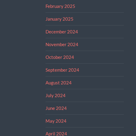
February 2025
January 2025
December 2024
November 2024
October 2024
September 2024
August 2024
July 2024
June 2024
May 2024
April 2024