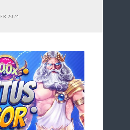
ER 2024