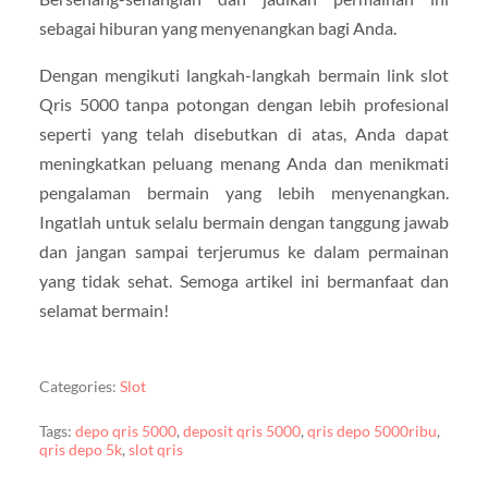
sebagai hiburan yang menyenangkan bagi Anda.
Dengan mengikuti langkah-langkah bermain link slot
Qris 5000 tanpa potongan dengan lebih profesional
seperti yang telah disebutkan di atas, Anda dapat
meningkatkan peluang menang Anda dan menikmati
pengalaman bermain yang lebih menyenangkan.
Ingatlah untuk selalu bermain dengan tanggung jawab
dan jangan sampai terjerumus ke dalam permainan
yang tidak sehat. Semoga artikel ini bermanfaat dan
selamat bermain!
Categories:
Slot
Tags:
depo qris 5000
,
deposit qris 5000
,
qris depo 5000ribu
,
qris depo 5k
,
slot qris