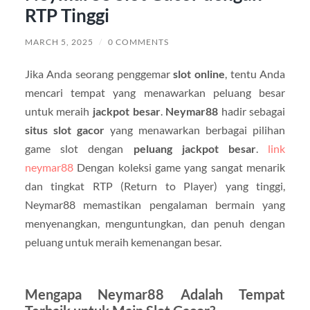
RTP Tinggi
MARCH 5, 2025
/
0 COMMENTS
Jika Anda seorang penggemar
slot online
, tentu Anda
mencari tempat yang menawarkan peluang besar
untuk meraih
jackpot besar
.
Neymar88
hadir sebagai
situs slot gacor
yang menawarkan berbagai pilihan
game slot dengan
peluang jackpot besar
.
link
neymar88
Dengan koleksi game yang sangat menarik
dan tingkat RTP (Return to Player) yang tinggi,
Neymar88 memastikan pengalaman bermain yang
menyenangkan, menguntungkan, dan penuh dengan
peluang untuk meraih kemenangan besar.
Mengapa Neymar88 Adalah Tempat