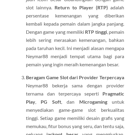
slot lainnya.
Return to Player (RTP)
adalah
persentase kemenangan yang diberikan
kembali kepada pemain dalam jangka panjang.
Dengan game yang memiliki
RTP tinggi
, pemain
lebih sering merasakan kemenangan, bahkan
pada taruhan kecil. Ini menjadi alasan mengapa
Neymar88 menjadi tempat utama bagi para
pemain yang ingin meraih kemenangan besar.
Beragam Game Slot dari Provider Terpercaya
Neymar88 bekerja sama dengan provider
ternama dan terpercaya seperti
Pragmatic
Play
,
PG Soft
, dan
Microgaming
untuk
menyediakan game-game slot berkualitas
tinggi. Setiap game memiliki desain grafis yang
memukau, fitur bonus yang seru, dan tentu saja,
peluang
jackpot besar
yang menggiurkan.