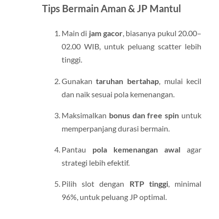
Tips Bermain Aman & JP Mantul
Main di
jam gacor
, biasanya pukul 20.00–
02.00 WIB, untuk peluang scatter lebih
tinggi.
Gunakan
taruhan bertahap
, mulai kecil
dan naik sesuai pola kemenangan.
Maksimalkan
bonus dan free spin
untuk
memperpanjang durasi bermain.
Pantau
pola kemenangan awal
agar
strategi lebih efektif.
Pilih slot dengan
RTP tinggi
, minimal
96%, untuk peluang JP optimal.