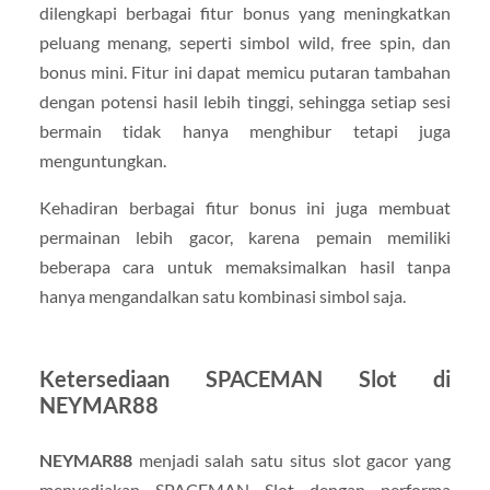
dilengkapi berbagai fitur bonus yang meningkatkan
peluang menang, seperti simbol wild, free spin, dan
bonus mini. Fitur ini dapat memicu putaran tambahan
dengan potensi hasil lebih tinggi, sehingga setiap sesi
bermain tidak hanya menghibur tetapi juga
menguntungkan.
Kehadiran berbagai fitur bonus ini juga membuat
permainan lebih gacor, karena pemain memiliki
beberapa cara untuk memaksimalkan hasil tanpa
hanya mengandalkan satu kombinasi simbol saja.
Ketersediaan SPACEMAN Slot di
NEYMAR88
NEYMAR88
menjadi salah satu situs slot gacor yang
menyediakan SPACEMAN Slot dengan performa