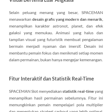
Selain peluang menang yang besar, SPACEMAN
menawarkan
desain grafis yang modern dan menarik
,
menampilkan karakter astronot, planet, dan efek
galaksi yang memukau. Animasi yang halus dan
tampilan visual yang futuristik membuat pengalaman
bermain menjadi nyaman dan imersif. Desain ini
membantu pemain fokus dan menikmati setiap momen
dalam permainan, bukan hanya mengejar kemenangan.
Fitur Interaktif dan Statistik Real-Time
SPACEMAN Slot menyediakan
statistik real-time
yang
menampilkan hasil permainan sebelumnya. Fitur ini
memungkinkan pemain mempelajari pola multiplier
dan menentukan strategi cashout yang lebih optimal.