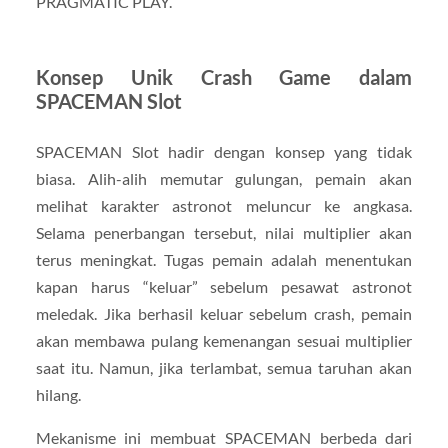
PRAGMATIC PLAY.
Konsep Unik Crash Game dalam
SPACEMAN Slot
SPACEMAN Slot hadir dengan konsep yang tidak
biasa. Alih-alih memutar gulungan, pemain akan
melihat karakter astronot meluncur ke angkasa.
Selama penerbangan tersebut, nilai multiplier akan
terus meningkat. Tugas pemain adalah menentukan
kapan harus “keluar” sebelum pesawat astronot
meledak. Jika berhasil keluar sebelum crash, pemain
akan membawa pulang kemenangan sesuai multiplier
saat itu. Namun, jika terlambat, semua taruhan akan
hilang.
Mekanisme ini membuat SPACEMAN berbeda dari