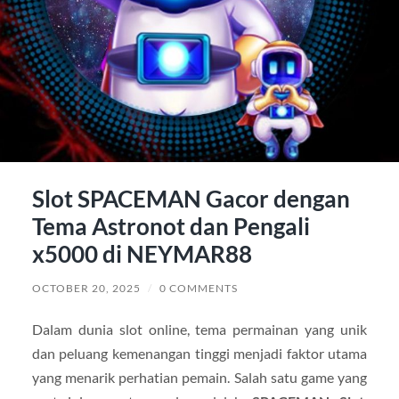
Slot SPACEMAN Gacor dengan
Tema Astronot dan Pengali
x5000 di NEYMAR88
OCTOBER 20, 2025
/
0 COMMENTS
Dalam dunia slot online, tema permainan yang unik
dan peluang kemenangan tinggi menjadi faktor utama
yang menarik perhatian pemain. Salah satu game yang