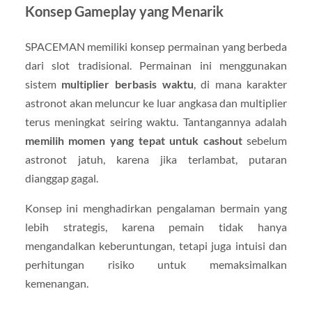
Konsep Gameplay yang Menarik
SPACEMAN memiliki konsep permainan yang berbeda
dari slot tradisional. Permainan ini menggunakan
sistem
multiplier berbasis waktu
, di mana karakter
astronot akan meluncur ke luar angkasa dan multiplier
terus meningkat seiring waktu. Tantangannya adalah
memilih momen yang tepat untuk cashout
sebelum
astronot jatuh, karena jika terlambat, putaran
dianggap gagal.
Konsep ini menghadirkan pengalaman bermain yang
lebih strategis, karena pemain tidak hanya
mengandalkan keberuntungan, tetapi juga intuisi dan
perhitungan risiko untuk memaksimalkan
kemenangan.