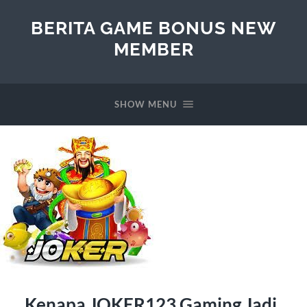
BERITA GAME BONUS NEW
MEMBER
SHOW MENU
Kenapa JOKER123 Gaming Jadi