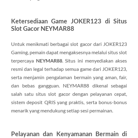
Ketersediaan Game JOKER123 di Situs
Slot Gacor NEYMAR88
Untuk menikmati berbagai slot gacor dari JOKER123
Gaming, pemain dapat mengaksesnya melalui situs slot
terpercaya
NEYMAR88
. Situs ini menyediakan akses
resmi dan legal terhadap semua game dari JOKER123,
serta menjamin pengalaman bermain yang aman, fair,
dan bebas gangguan. NEYMAR88 dikenal sebagai
salah satu situs slot gacor dengan pelayanan cepat,
sistem deposit QRIS yang praktis, serta bonus-bonus
menarik yang mendukung setiap sesi permainan.
Pelayanan dan Kenyamanan Bermain di