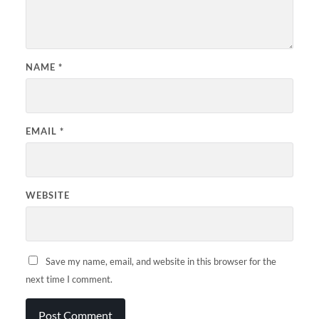
NAME
*
EMAIL
*
WEBSITE
Save my name, email, and website in this browser for the
next time I comment.