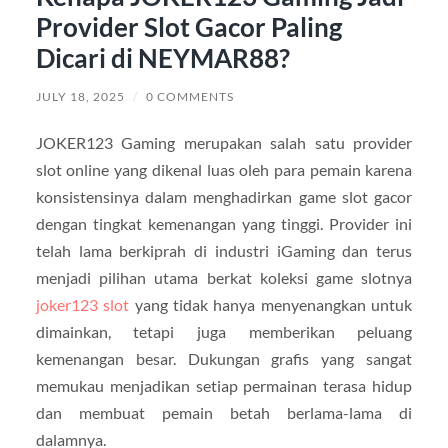
Provider Slot Gacor Paling
Dicari di NEYMAR88?
JULY 18, 2025
/
0 COMMENTS
JOKER123 Gaming merupakan salah satu provider
slot online yang dikenal luas oleh para pemain karena
konsistensinya dalam menghadirkan game slot gacor
dengan tingkat kemenangan yang tinggi. Provider ini
telah lama berkiprah di industri iGaming dan terus
menjadi pilihan utama berkat koleksi game slotnya
joker123 slot
yang tidak hanya menyenangkan untuk
dimainkan, tetapi juga memberikan peluang
kemenangan besar. Dukungan grafis yang sangat
memukau menjadikan setiap permainan terasa hidup
dan membuat pemain betah berlama-lama di
dalamnya.