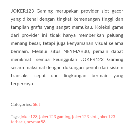
JOKER123 Gaming merupakan provider slot gacor
yang dikenal dengan tingkat kemenangan tinggi dan
tampilan grafis yang sangat memukau. Koleksi game
dari provider ini tidak hanya memberikan peluang
menang besar, tetapi juga kenyamanan visual selama
bermain. Melalui situs NEYMAR88, pemain dapat
menikmati semua keunggulan JOKER123 Gaming
secara maksimal dengan dukungan penuh dari sistem
transaksi cepat dan lingkungan bermain yang
terpercaya.
Categories:
Slot
Tags:
joker123
,
joker123 gaming
,
joker123 slot
,
joker123
terbaru
,
neymar88