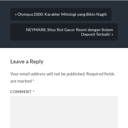
« Olympus1000: Karakter Mitologi yang Bikin Nagih
NEYMAR8, Situs Slot Gacor Resmi dengan Sistem
Deposit Terbaik! »
Leave a Reply
Your email address will not be published.
Required fields
are marked
*
COMMENT
*