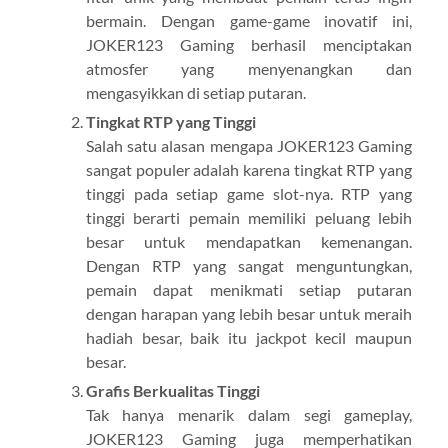
bermain. Dengan game-game inovatif ini,
JOKER123 Gaming berhasil menciptakan
atmosfer yang menyenangkan dan
mengasyikkan di setiap putaran.
Tingkat RTP yang Tinggi
Salah satu alasan mengapa JOKER123 Gaming
sangat populer adalah karena tingkat RTP yang
tinggi pada setiap game slot-nya. RTP yang
tinggi berarti pemain memiliki peluang lebih
besar untuk mendapatkan kemenangan.
Dengan RTP yang sangat menguntungkan,
pemain dapat menikmati setiap putaran
dengan harapan yang lebih besar untuk meraih
hadiah besar, baik itu jackpot kecil maupun
besar.
Grafis Berkualitas Tinggi
Tak hanya menarik dalam segi gameplay,
JOKER123 Gaming juga memperhatikan