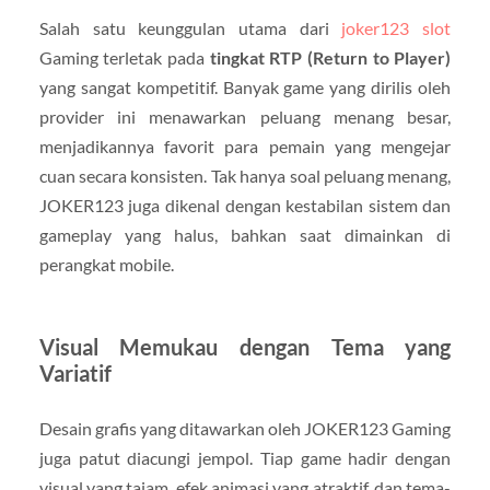
Salah satu keunggulan utama dari
joker123 slot
Gaming terletak pada
tingkat RTP (Return to Player)
yang sangat kompetitif. Banyak game yang dirilis oleh
provider ini menawarkan peluang menang besar,
menjadikannya favorit para pemain yang mengejar
cuan secara konsisten. Tak hanya soal peluang menang,
JOKER123 juga dikenal dengan kestabilan sistem dan
gameplay yang halus, bahkan saat dimainkan di
perangkat mobile.
Visual Memukau dengan Tema yang
Variatif
Desain grafis yang ditawarkan oleh JOKER123 Gaming
juga patut diacungi jempol. Tiap game hadir dengan
visual yang tajam, efek animasi yang atraktif, dan tema-