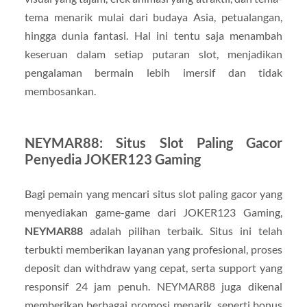
tema menarik mulai dari budaya Asia, petualangan,
hingga dunia fantasi. Hal ini tentu saja menambah
keseruan dalam setiap putaran slot, menjadikan
pengalaman bermain lebih imersif dan tidak
membosankan.
NEYMAR88: Situs Slot Paling Gacor
Penyedia JOKER123 Gaming
Bagi pemain yang mencari situs slot paling gacor yang
menyediakan game-game dari JOKER123 Gaming,
NEYMAR88
adalah pilihan terbaik. Situs ini telah
terbukti memberikan layanan yang profesional, proses
deposit dan withdraw yang cepat, serta support yang
responsif 24 jam penuh. NEYMAR88 juga dikenal
memberikan berbagai promosi menarik, seperti bonus