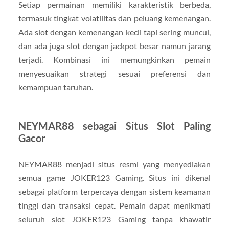
Setiap permainan memiliki karakteristik berbeda,
termasuk tingkat volatilitas dan peluang kemenangan.
Ada slot dengan kemenangan kecil tapi sering muncul,
dan ada juga slot dengan jackpot besar namun jarang
terjadi. Kombinasi ini memungkinkan pemain
menyesuaikan strategi sesuai preferensi dan
kemampuan taruhan.
NEYMAR88 sebagai Situs Slot Paling
Gacor
NEYMAR88 menjadi situs resmi yang menyediakan
semua game JOKER123 Gaming. Situs ini dikenal
sebagai platform terpercaya dengan sistem keamanan
tinggi dan transaksi cepat. Pemain dapat menikmati
seluruh slot JOKER123 Gaming tanpa khawatir