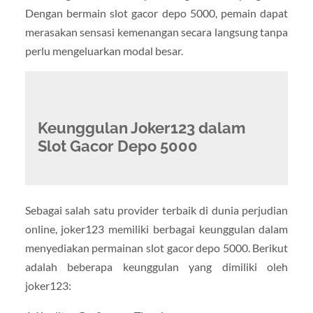
Dengan bermain slot gacor depo 5000, pemain dapat
merasakan sensasi kemenangan secara langsung tanpa
perlu mengeluarkan modal besar.
Keunggulan Joker123 dalam
Slot Gacor Depo 5000
Sebagai salah satu provider terbaik di dunia perjudian
online, joker123 memiliki berbagai keunggulan dalam
menyediakan permainan slot gacor depo 5000. Berikut
adalah beberapa keunggulan yang dimiliki oleh
joker123: