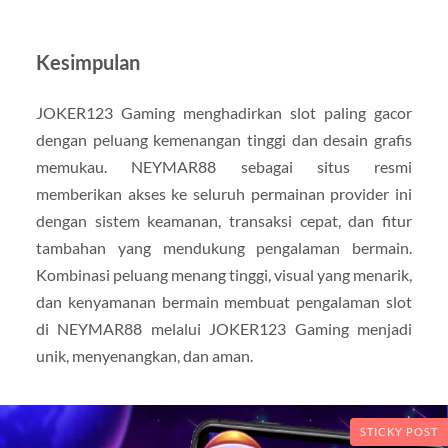
Kesimpulan
JOKER123 Gaming menghadirkan slot paling gacor
dengan peluang kemenangan tinggi dan desain grafis
memukau. NEYMAR88 sebagai situs resmi
memberikan akses ke seluruh permainan provider ini
dengan sistem keamanan, transaksi cepat, dan fitur
tambahan yang mendukung pengalaman bermain.
Kombinasi peluang menang tinggi, visual yang menarik,
dan kenyamanan bermain membuat pengalaman slot
di NEYMAR88 melalui JOKER123 Gaming menjadi
unik, menyenangkan, dan aman.
STICKY POST