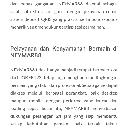
dan bebas gangguan. NEYMAR88 dikenal sebagai
salah satu situs slot gacor dengan pelayanan cepat,
sistem deposit QRIS yang praktis, serta bonus-bonus
menarik yang mendukung setiap sesi permainan.
Pelayanan dan Kenyamanan Bermain di
NEYMAR88
NEYMAR88 tidak hanya menjadi tempat bermain slot
dari JOKER123, tetapi juga menghadirkan lingkungan
bermain yang stabil dan profesional. Setiap game dapat
diakses melalui berbagai perangkat, baik desktop
maupun mobile, dengan performa yang lancar dan
loading cepat. Selain itu, NEYMAR88 menyediakan
dukungan pelanggan 24 jam
yang siap membantu
setiap kebutuhan pemain, baik terkait teknis