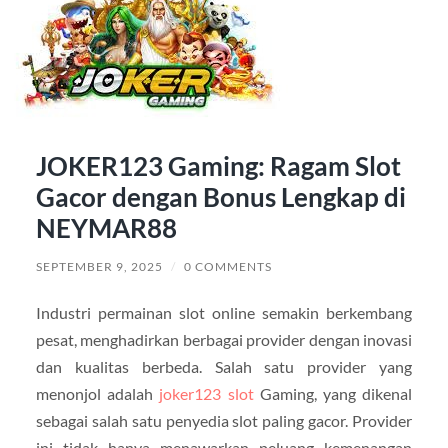
JOKER123 Gaming: Ragam Slot
Gacor dengan Bonus Lengkap di
NEYMAR88
SEPTEMBER 9, 2025
/
0 COMMENTS
Industri permainan slot online semakin berkembang
pesat, menghadirkan berbagai provider dengan inovasi
dan kualitas berbeda. Salah satu provider yang
menonjol adalah
joker123 slot
Gaming, yang dikenal
sebagai salah satu penyedia slot paling gacor. Provider
ini tidak hanya menawarkan peluang kemenangan