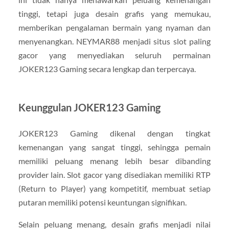
tinggi, tetapi juga desain grafis yang memukau,
memberikan pengalaman bermain yang nyaman dan
menyenangkan. NEYMAR88 menjadi situs slot paling
gacor yang menyediakan seluruh permainan
JOKER123 Gaming secara lengkap dan terpercaya.
Keunggulan JOKER123 Gaming
JOKER123 Gaming dikenal dengan tingkat
kemenangan yang sangat tinggi, sehingga pemain
memiliki peluang menang lebih besar dibanding
provider lain. Slot gacor yang disediakan memiliki RTP
(Return to Player) yang kompetitif, membuat setiap
putaran memiliki potensi keuntungan signifikan.
Selain peluang menang, desain grafis menjadi nilai