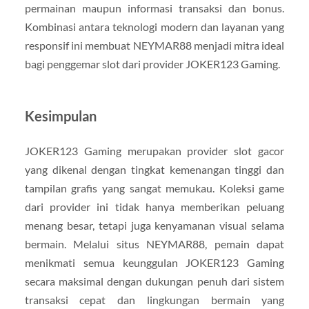
permainan maupun informasi transaksi dan bonus.
Kombinasi antara teknologi modern dan layanan yang
responsif ini membuat NEYMAR88 menjadi mitra ideal
bagi penggemar slot dari provider JOKER123 Gaming.
Kesimpulan
JOKER123 Gaming merupakan provider slot gacor
yang dikenal dengan tingkat kemenangan tinggi dan
tampilan grafis yang sangat memukau. Koleksi game
dari provider ini tidak hanya memberikan peluang
menang besar, tetapi juga kenyamanan visual selama
bermain. Melalui situs NEYMAR88, pemain dapat
menikmati semua keunggulan JOKER123 Gaming
secara maksimal dengan dukungan penuh dari sistem
transaksi cepat dan lingkungan bermain yang