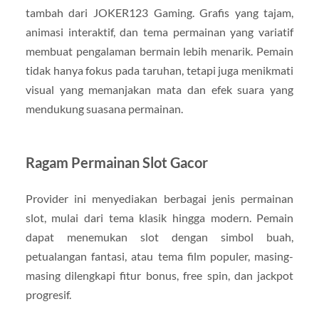
tambah dari JOKER123 Gaming. Grafis yang tajam,
animasi interaktif, dan tema permainan yang variatif
membuat pengalaman bermain lebih menarik. Pemain
tidak hanya fokus pada taruhan, tetapi juga menikmati
visual yang memanjakan mata dan efek suara yang
mendukung suasana permainan.
Ragam Permainan Slot Gacor
Provider ini menyediakan berbagai jenis permainan
slot, mulai dari tema klasik hingga modern. Pemain
dapat menemukan slot dengan simbol buah,
petualangan fantasi, atau tema film populer, masing-
masing dilengkapi fitur bonus, free spin, dan jackpot
progresif.