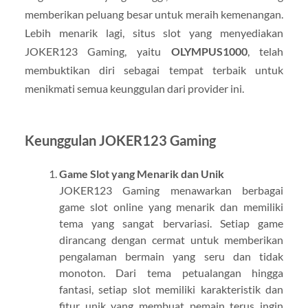
memberikan peluang besar untuk meraih kemenangan.
Lebih menarik lagi, situs slot yang menyediakan
JOKER123 Gaming, yaitu
OLYMPUS1000
, telah
membuktikan diri sebagai tempat terbaik untuk
menikmati semua keunggulan dari provider ini.
Keunggulan JOKER123 Gaming
Game Slot yang Menarik dan Unik
JOKER123 Gaming menawarkan berbagai
game slot online yang menarik dan memiliki
tema yang sangat bervariasi. Setiap game
dirancang dengan cermat untuk memberikan
pengalaman bermain yang seru dan tidak
monoton. Dari tema petualangan hingga
fantasi, setiap slot memiliki karakteristik dan
fitur unik yang membuat pemain terus ingin