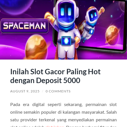
Inilah Slot Gacor Paling Hot
dengan Deposit 5000
AUGUST 9, 2025
/
0 COMMENTS
Pada era digital seperti sekarang, permainan slot
online semakin populer di kalangan masyarakat. Salah
satu provider terkenal yang menyediakan permainan