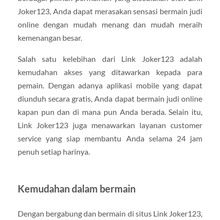
Joker123, Anda dapat merasakan sensasi bermain judi
online dengan mudah menang dan mudah meraih
kemenangan besar.
Salah satu kelebihan dari Link Joker123 adalah
kemudahan akses yang ditawarkan kepada para
pemain. Dengan adanya aplikasi mobile yang dapat
diunduh secara gratis, Anda dapat bermain judi online
kapan pun dan di mana pun Anda berada. Selain itu,
Link Joker123 juga menawarkan layanan customer
service yang siap membantu Anda selama 24 jam
penuh setiap harinya.
Kemudahan dalam bermain
Dengan bergabung dan bermain di situs Link Joker123,