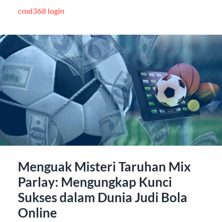
cmd368 login
Menguak Misteri Taruhan Mix
Parlay: Mengungkap Kunci
Sukses dalam Dunia Judi Bola
Online