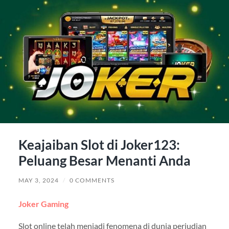
Keajaiban Slot di Joker123:
Peluang Besar Menanti Anda
MAY 3, 2024
/
0 COMMENTS
Joker Gaming
Slot online telah menjadi fenomena di dunia perjudian