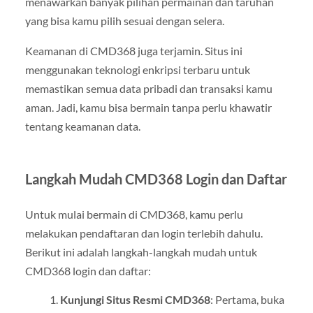
menawarkan banyak pilihan permainan dan taruhan
yang bisa kamu pilih sesuai dengan selera.
Keamanan di CMD368 juga terjamin. Situs ini
menggunakan teknologi enkripsi terbaru untuk
memastikan semua data pribadi dan transaksi kamu
aman. Jadi, kamu bisa bermain tanpa perlu khawatir
tentang keamanan data.
Langkah Mudah CMD368 Login dan Daftar
Untuk mulai bermain di CMD368, kamu perlu
melakukan pendaftaran dan login terlebih dahulu.
Berikut ini adalah langkah-langkah mudah untuk
CMD368 login dan daftar:
Kunjungi Situs Resmi CMD368
: Pertama, buka