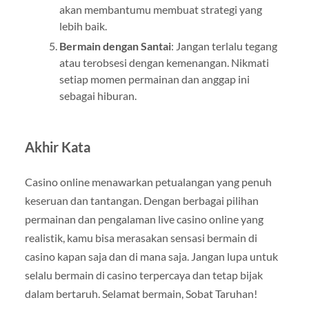
akan membantumu membuat strategi yang
lebih baik.
Bermain dengan Santai
: Jangan terlalu tegang
atau terobsesi dengan kemenangan. Nikmati
setiap momen permainan dan anggap ini
sebagai hiburan.
Akhir Kata
Casino online menawarkan petualangan yang penuh
keseruan dan tantangan. Dengan berbagai pilihan
permainan dan pengalaman live casino online yang
realistik, kamu bisa merasakan sensasi bermain di
casino kapan saja dan di mana saja. Jangan lupa untuk
selalu bermain di casino terpercaya dan tetap bijak
dalam bertaruh. Selamat bermain, Sobat Taruhan!