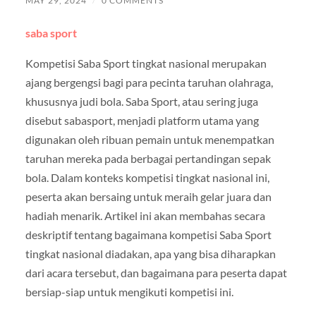
MAY 29, 2024
/
0 COMMENTS
saba sport
Kompetisi Saba Sport tingkat nasional merupakan
ajang bergengsi bagi para pecinta taruhan olahraga,
khususnya judi bola. Saba Sport, atau sering juga
disebut sabasport, menjadi platform utama yang
digunakan oleh ribuan pemain untuk menempatkan
taruhan mereka pada berbagai pertandingan sepak
bola. Dalam konteks kompetisi tingkat nasional ini,
peserta akan bersaing untuk meraih gelar juara dan
hadiah menarik. Artikel ini akan membahas secara
deskriptif tentang bagaimana kompetisi Saba Sport
tingkat nasional diadakan, apa yang bisa diharapkan
dari acara tersebut, dan bagaimana para peserta dapat
bersiap-siap untuk mengikuti kompetisi ini.