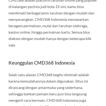
CMD368 adalah platform taruhan online yang populer
di kalangan pecinta judi bola. Di sini, kamu bisa
menikmati berbagai jenis taruhan dengan mudah dan
menyenangkan. CMD368 Indonesia menawarkan
beragam permainan, mulai dari taruhan olahraga,
kasino online, hingga permainan kartu. Semua bisa
diakses dengan mudah hanya dengan beberapa klik
saja.
Keunggulan CMD368 Indonesia
Salah satu alasan CMD368 begitu diminati adalah
karena kemudahannya dalam digunakan. Situs ini
dirancang dengan antarmuka yang sederhana,
sehingga bahkan pemain baru pun bisa langsung
mengerti cara bermain. CMD368 Indonesia juga