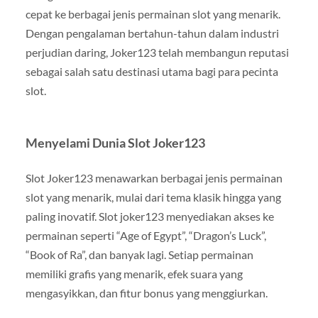
cepat ke berbagai jenis permainan slot yang menarik.
Dengan pengalaman bertahun-tahun dalam industri
perjudian daring, Joker123 telah membangun reputasi
sebagai salah satu destinasi utama bagi para pecinta
slot.
Menyelami Dunia Slot Joker123
Slot Joker123 menawarkan berbagai jenis permainan
slot yang menarik, mulai dari tema klasik hingga yang
paling inovatif. Slot joker123 menyediakan akses ke
permainan seperti “Age of Egypt”, “Dragon’s Luck”,
“Book of Ra”, dan banyak lagi. Setiap permainan
memiliki grafis yang menarik, efek suara yang
mengasyikkan, dan fitur bonus yang menggiurkan.