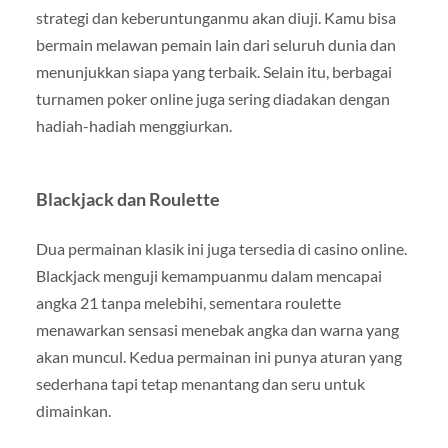
strategi dan keberuntunganmu akan diuji. Kamu bisa
bermain melawan pemain lain dari seluruh dunia dan
menunjukkan siapa yang terbaik. Selain itu, berbagai
turnamen poker online juga sering diadakan dengan
hadiah-hadiah menggiurkan.
Blackjack dan Roulette
Dua permainan klasik ini juga tersedia di casino online.
Blackjack menguji kemampuanmu dalam mencapai
angka 21 tanpa melebihi, sementara roulette
menawarkan sensasi menebak angka dan warna yang
akan muncul. Kedua permainan ini punya aturan yang
sederhana tapi tetap menantang dan seru untuk
dimainkan.