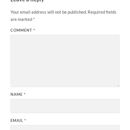
Your email address will not be published.
Required fields
are marked
*
COMMENT
*
NAME
*
EMAIL
*