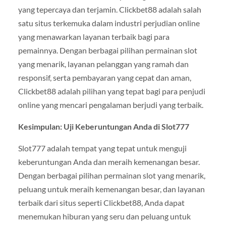
yang tepercaya dan terjamin. Clickbet88 adalah salah
satu situs terkemuka dalam industri perjudian online
yang menawarkan layanan terbaik bagi para
pemainnya. Dengan berbagai pilihan permainan slot
yang menarik, layanan pelanggan yang ramah dan
responsif, serta pembayaran yang cepat dan aman,
Clickbet88 adalah pilihan yang tepat bagi para penjudi
online yang mencari pengalaman berjudi yang terbaik.
Kesimpulan: Uji Keberuntungan Anda di Slot777
Slot777 adalah tempat yang tepat untuk menguji
keberuntungan Anda dan meraih kemenangan besar.
Dengan berbagai pilihan permainan slot yang menarik,
peluang untuk meraih kemenangan besar, dan layanan
terbaik dari situs seperti Clickbet88, Anda dapat
menemukan hiburan yang seru dan peluang untuk