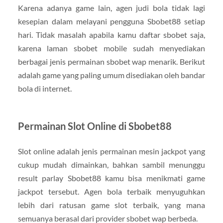
Karena adanya game lain, agen judi bola tidak lagi
kesepian dalam melayani pengguna Sbobet88 setiap
hari. Tidak masalah apabila kamu daftar sbobet saja,
karena laman sbobet mobile sudah menyediakan
berbagai jenis permainan sbobet wap menarik. Berikut
adalah game yang paling umum disediakan oleh bandar
bola di internet.
Permainan Slot Online di Sbobet88
Slot online adalah jenis permainan mesin jackpot yang
cukup mudah dimainkan, bahkan sambil menunggu
result parlay Sbobet88 kamu bisa menikmati game
jackpot tersebut. Agen bola terbaik menyuguhkan
lebih dari ratusan game slot terbaik, yang mana
semuanya berasal dari provider sbobet wap berbeda.