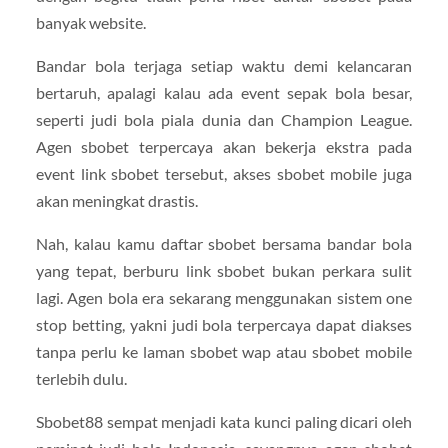
banyak website.
Bandar bola terjaga setiap waktu demi kelancaran
bertaruh, apalagi kalau ada event sepak bola besar,
seperti judi bola piala dunia dan Champion League.
Agen sbobet terpercaya akan bekerja ekstra pada
event link sbobet tersebut, akses sbobet mobile juga
akan meningkat drastis.
Nah, kalau kamu daftar sbobet bersama bandar bola
yang tepat, berburu link sbobet bukan perkara sulit
lagi. Agen bola era sekarang menggunakan sistem one
stop betting, yakni judi bola terpercaya dapat diakses
tanpa perlu ke laman sbobet wap atau sbobet mobile
terlebih dulu.
Sbobet88 sempat menjadi kata kunci paling dicari oleh