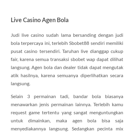
Live Casino Agen Bola
Judi live casino sudah lama bersanding dengan judi
bola terpercaya ini, terlebih Sbobet88 sendiri memiliki
pusat casino tersendiri. Taruhan live dianggap cukup
fair, karena semua transaksi sbobet wap dapat dilihat
langsung. Agen bola dan dealer tidak dapat mengutak
atik hasilnya, karena semuanya diperlihatkan secara
langsung.
Selain 3 permainan tadi, bandar bola biasanya
menawarkan jenis permainan lainnya. Terlebih kamu
request game tertentu yang sangat menguntungkan
untuk dimainkan, maka agen bola bisa saja
menyediakannya langsung. Sedangkan pecinta mix