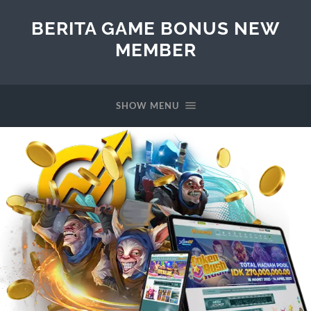
BERITA GAME BONUS NEW
MEMBER
SHOW MENU