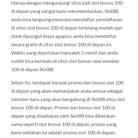
Hanya dengan mengunjungi situs judi slot bonus 100
di depan yang sangat kami rekomendasikan, Slot88,
anda bisa langsung mencoba mendaftar, pendaftaran
di situs slot bonus 100 di depan terbilang mudah dan
tidak dipungut biaya apapun, anda bisa mendaftar
secara gratis di situs slot bonus 100 di depan ini.
Waktu yang diperlukan hanyalah 5 menit dan anda
sudah bisa bermain di situs slot bonus new member
100 di depan Slot88.
Selain itu, terdapat banyak promo dan bonus slot 100
di depan yang akan memanjakan anda semua sebagai
member baru yang akan bergabung di Slot88 situs slot
bonus 100 di depan. Promo dan bonus slot 100 di
depan yang disediakan oleh Slot88 bisa dikatakan
sama seperti slot bonus 100 di depan, promo yang
kami sediakan ini adalah promo slot 100 di depan,