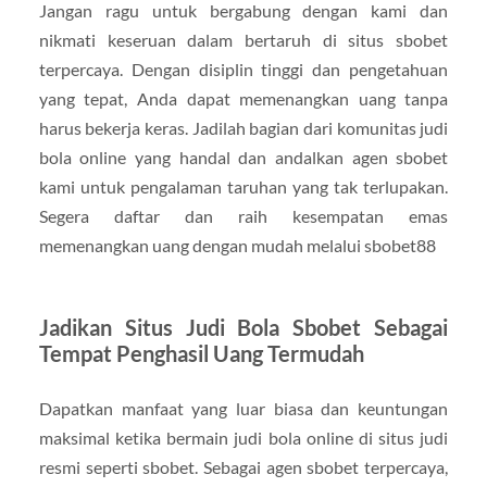
Jangan ragu untuk bergabung dengan kami dan
nikmati keseruan dalam bertaruh di situs sbobet
terpercaya. Dengan disiplin tinggi dan pengetahuan
yang tepat, Anda dapat memenangkan uang tanpa
harus bekerja keras. Jadilah bagian dari komunitas judi
bola online yang handal dan andalkan agen sbobet
kami untuk pengalaman taruhan yang tak terlupakan.
Segera daftar dan raih kesempatan emas
memenangkan uang dengan mudah melalui sbobet88
Jadikan Situs Judi Bola Sbobet Sebagai
Tempat Penghasil Uang Termudah
Dapatkan manfaat yang luar biasa dan keuntungan
maksimal ketika bermain judi bola online di situs judi
resmi seperti sbobet. Sebagai agen sbobet terpercaya,