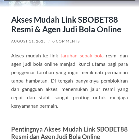
Akses Mudah Link SBOBET88
Resmi & Agen Judi Bola Online
AUGUST 11, 2025
/
0 COMMENTS
Akses mudah ke link
taruhan sepak bola
resmi dan
agen judi bola online menjadi kunci utama bagi para
penggemar taruhan yang ingin menikmati permainan
tanpa hambatan. Di tengah banyaknya pemblokiran
dan gangguan akses, menemukan jalur resmi yang
cepat dan stabil sangat penting untuk menjaga
kenyamanan bermain.
Pentingnya Akses Mudah Link SBOBET88
Resmi dan Agen Judi Bola Online