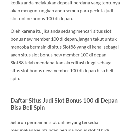
ketika anda melakukan deposit perdana yang tentunya
akan menguntungkan anda semua para pecinta judi
slot online bonus 100 di depan.
Oleh karena itu jika anda sedang mencari situs slot
bonus new member 100 di depan, jangan takut untuk
mencoba bermain di situs Slot88 yang di kenal sebagai
agen situs slot bonus new member 100 di depan.
Slot88 telah mendapatkan akreditasi tinggi sebagai
situs slot bonus new member 100 di depan bisa beli
spin.
Daftar Situs Judi Slot Bonus 100 di Depan
Bisa Beli Spin
Seluruh permainan slot online yang tersedia
merupakan keuntungan berupa bonus slot 100 di