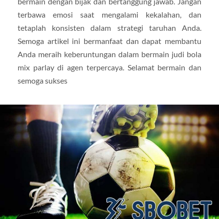
bermain dengan bijak dan bertanggung jawab. Jangan
terbawa emosi saat mengalami kekalahan, dan
tetaplah konsisten dalam strategi taruhan Anda.
Semoga artikel ini bermanfaat dan dapat membantu
Anda meraih keberuntungan dalam bermain judi bola
mix parlay di agen terpercaya. Selamat bermain dan
semoga sukses