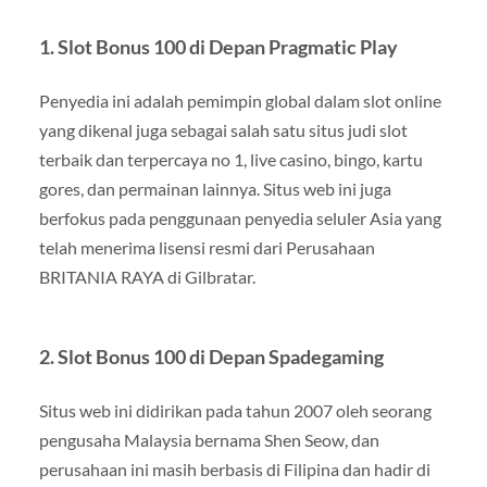
1. Slot Bonus 100 di Depan Pragmatic Play
Penyedia ini adalah pemimpin global dalam slot online
yang dikenal juga sebagai salah satu situs judi slot
terbaik dan terpercaya no 1, live casino, bingo, kartu
gores, dan permainan lainnya. Situs web ini juga
berfokus pada penggunaan penyedia seluler Asia yang
telah menerima lisensi resmi dari Perusahaan
BRITANIA RAYA di Gilbratar.
2. Slot Bonus 100 di Depan Spadegaming
Situs web ini didirikan pada tahun 2007 oleh seorang
pengusaha Malaysia bernama Shen Seow, dan
perusahaan ini masih berbasis di Filipina dan hadir di