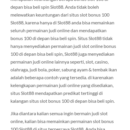
depan bisa beli spin Slot88. Anda tidak boleh
melewatkan keuntungan dari situs slot bonus 100
Slot88, karena hanya di Slot88 anda bisa memainkan
seluruh permainan judi online dan mendapatkan
bonus 100 di depan bisa beli spin. Situs Slot88 tidak
hanya menyediakan permainan judi slot online bonus
100 di depan bisa beli spin, Slot88 juga menyediakan
permainan judi online lainnya seperti, slot, casino,
olahraga, judi bola, poker, sabung ayam & tembak ikan
adalah beberapa contoh yang tersedia. di karenakan
kelengkapan permainan judi online yang disediakan,
situs Slot88 mendapatkan predikat tertinggi di
kalangan situs slot bonus 100 di depan bisa beli spin.
Jika diantara kalian semua ingin bermain judi slot
online, kalian bisa memainkan permainan slot bonus
100 Slot88 di situs terpercaya Slot88. Anda bisa