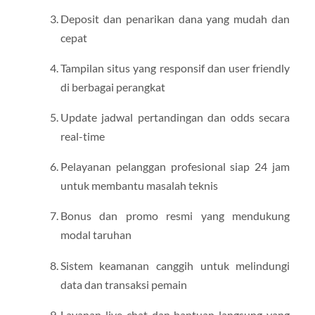
Deposit dan penarikan dana yang mudah dan
cepat
Tampilan situs yang responsif dan user friendly
di berbagai perangkat
Update jadwal pertandingan dan odds secara
real-time
Pelayanan pelanggan profesional siap 24 jam
untuk membantu masalah teknis
Bonus dan promo resmi yang mendukung
modal taruhan
Sistem keamanan canggih untuk melindungi
data dan transaksi pemain
Layanan live chat dan bantuan langsung yang