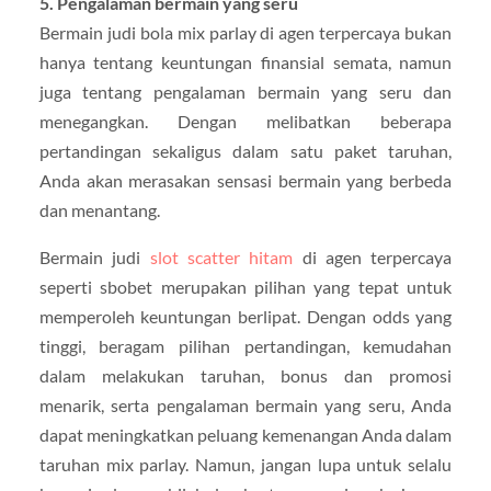
5. Pengalaman bermain yang seru
Bermain judi bola mix parlay di agen terpercaya bukan
hanya tentang keuntungan finansial semata, namun
juga tentang pengalaman bermain yang seru dan
menegangkan. Dengan melibatkan beberapa
pertandingan sekaligus dalam satu paket taruhan,
Anda akan merasakan sensasi bermain yang berbeda
dan menantang.
Bermain judi
slot scatter hitam
di agen terpercaya
seperti sbobet merupakan pilihan yang tepat untuk
memperoleh keuntungan berlipat. Dengan odds yang
tinggi, beragam pilihan pertandingan, kemudahan
dalam melakukan taruhan, bonus dan promosi
menarik, serta pengalaman bermain yang seru, Anda
dapat meningkatkan peluang kemenangan Anda dalam
taruhan mix parlay. Namun, jangan lupa untuk selalu