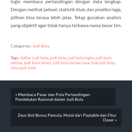
ingin membaca pertandingan dengan data lengkap.
Dengan melihat jadwal, statistik klub, dan prediksi laga,
pilihan bisa terasa lebih jelas. Tetap gunakan analisis
yang objektif agar tidak hanya terbawa nama besar tim.
Categories:
Judi Bola
Tags:
daftar judi bola
,
judi bola
,
judi bola login
,
judi bola
online
,
judi bola resmi
,
judi bola terpercaya
,
link judi bola
,
situs judi bola
« Membaca Pasar dan Pola Pertandingan:
Pendekatan Rasional dalam Judi Bola
Zeus Slot Bonus Pemula, Mulai dari Paytable dan Fitur
Dasar »