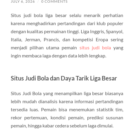
JULY 6, 2026
/
0 COMMENTS
Situs judi bola liga besar selalu menarik perhatian
karena menghadirkan pertandingan dari klub populer
dengan kualitas permainan tinggi. Liga Inggris, Spanyol,
Italia, Jerman, Prancis, dan kompetisi Eropa sering
menjadi pilihan utama pemain
situs judi bola
yang
ingin membaca laga dengan data lebih lengkap.
Situs Judi Bola dan Daya Tarik Liga Besar
Situs Judi Bola yang menampilkan liga besar biasanya
lebih mudah dianalisis karena informasi pertandingan
tersedia luas. Pemain bisa menemukan statistik tim,
rekor pertemuan, kondisi pemain, prediksi susunan
pemain, hingga kabar cedera sebelum laga dimulai.