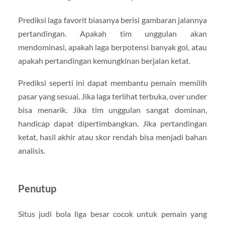
Prediksi laga favorit biasanya berisi gambaran jalannya
pertandingan. Apakah tim unggulan akan
mendominasi, apakah laga berpotensi banyak gol, atau
apakah pertandingan kemungkinan berjalan ketat.
Prediksi seperti ini dapat membantu pemain memilih
pasar yang sesuai. Jika laga terlihat terbuka, over under
bisa menarik. Jika tim unggulan sangat dominan,
handicap dapat dipertimbangkan. Jika pertandingan
ketat, hasil akhir atau skor rendah bisa menjadi bahan
analisis.
Penutup
Situs judi bola liga besar cocok untuk pemain yang