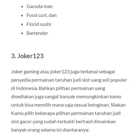
Garuda man
Food curt, dan
Florid sushi
Bartender
3. Joker123
Joker gaming atau joker123 juga terkenal sebagai
penyedia permainan taruhan judi slot uang asli populer
di Indonesia. Bahkan pilihan permainan yang
disediakan juga sangat banyak memungkinkan kamu
untuk bisa memilih mana saja sesuai keinginan. Silakan
Kamu pilih beberapa pilihan permainan taruhan judi
slot gacor yang sudah terbukti berhasil dimainkan
banyak orang selama ini diantaranya: