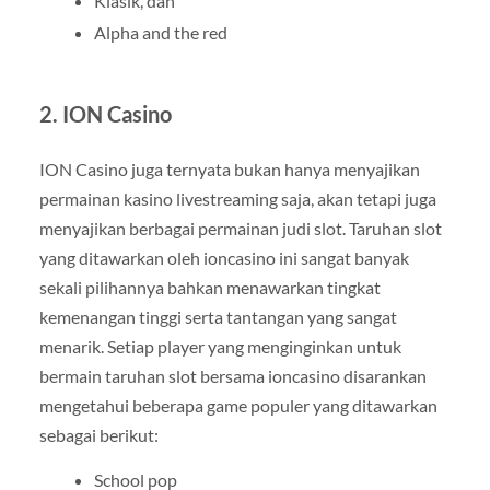
Klasik, dan
Alpha and the red
2. ION Casino
ION Casino juga ternyata bukan hanya menyajikan
permainan kasino livestreaming saja, akan tetapi juga
menyajikan berbagai permainan judi slot. Taruhan slot
yang ditawarkan oleh ioncasino ini sangat banyak
sekali pilihannya bahkan menawarkan tingkat
kemenangan tinggi serta tantangan yang sangat
menarik. Setiap player yang menginginkan untuk
bermain taruhan slot bersama ioncasino disarankan
mengetahui beberapa game populer yang ditawarkan
sebagai berikut:
School pop