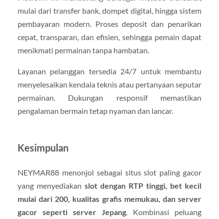
mulai dari transfer bank, dompet digital, hingga sistem
pembayaran modern. Proses deposit dan penarikan
cepat, transparan, dan efisien, sehingga pemain dapat
menikmati permainan tanpa hambatan.
Layanan pelanggan tersedia 24/7 untuk membantu
menyelesaikan kendala teknis atau pertanyaan seputar
permainan. Dukungan responsif memastikan
pengalaman bermain tetap nyaman dan lancar.
Kesimpulan
NEYMAR88 menonjol sebagai situs slot paling gacor
yang menyediakan
slot dengan RTP tinggi, bet kecil
mulai dari 200, kualitas grafis memukau, dan server
gacor seperti server Jepang
. Kombinasi peluang