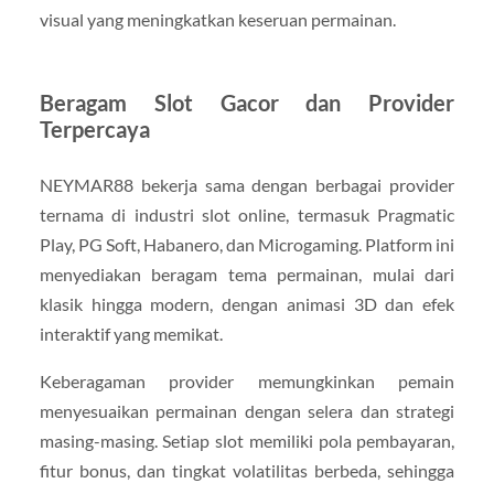
visual yang meningkatkan keseruan permainan.
Beragam Slot Gacor dan Provider
Terpercaya
NEYMAR88 bekerja sama dengan berbagai provider
ternama di industri slot online, termasuk Pragmatic
Play, PG Soft, Habanero, dan Microgaming. Platform ini
menyediakan beragam tema permainan, mulai dari
klasik hingga modern, dengan animasi 3D dan efek
interaktif yang memikat.
Keberagaman provider memungkinkan pemain
menyesuaikan permainan dengan selera dan strategi
masing-masing. Setiap slot memiliki pola pembayaran,
fitur bonus, dan tingkat volatilitas berbeda, sehingga