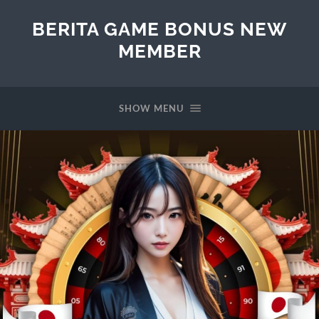
BERITA GAME BONUS NEW
MEMBER
SHOW MENU