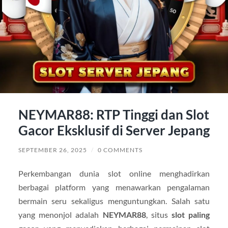
NEYMAR88: RTP Tinggi dan Slot
Gacor Eksklusif di Server Jepang
SEPTEMBER 26, 2025
/
0 COMMENTS
Perkembangan dunia slot online menghadirkan
berbagai platform yang menawarkan pengalaman
bermain seru sekaligus menguntungkan. Salah satu
yang menonjol adalah
NEYMAR88
, situs
slot paling