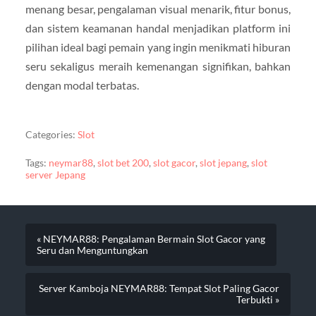
menang besar, pengalaman visual menarik, fitur bonus,
dan sistem keamanan handal menjadikan platform ini
pilihan ideal bagi pemain yang ingin menikmati hiburan
seru sekaligus meraih kemenangan signifikan, bahkan
dengan modal terbatas.
Categories:
Slot
Tags:
neymar88
,
slot bet 200
,
slot gacor
,
slot jepang
,
slot
server Jepang
« NEYMAR88: Pengalaman Bermain Slot Gacor yang
Seru dan Menguntungkan
Server Kamboja NEYMAR88: Tempat Slot Paling Gacor
Terbukti »