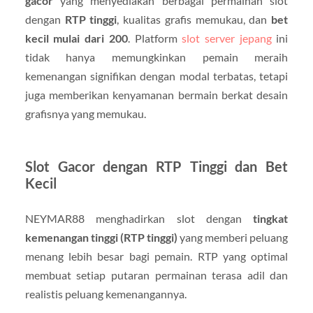
gacor
yang menyediakan berbagai permainan slot
dengan
RTP tinggi
, kualitas grafis memukau, dan
bet
kecil mulai dari 200
. Platform
slot server jepang
ini
tidak hanya memungkinkan pemain meraih
kemenangan signifikan dengan modal terbatas, tetapi
juga memberikan kenyamanan bermain berkat desain
grafisnya yang memukau.
Slot Gacor dengan RTP Tinggi dan Bet
Kecil
NEYMAR88 menghadirkan slot dengan
tingkat
kemenangan tinggi (RTP tinggi)
yang memberi peluang
menang lebih besar bagi pemain. RTP yang optimal
membuat setiap putaran permainan terasa adil dan
realistis peluang kemenangannya.