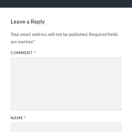
Leave a Reply
Your email address will not be published.
Required fields
are marked
*
COMMENT
*
NAME
*