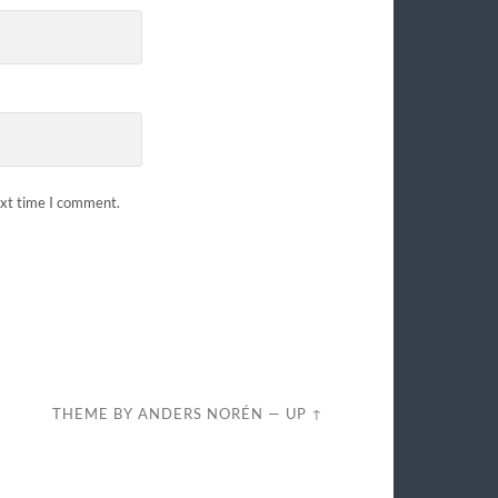
ext time I comment.
THEME BY
ANDERS NORÉN
—
UP ↑