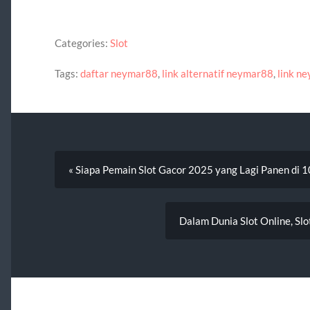
Categories:
Slot
Tags:
daftar neymar88
,
link alternatif neymar88
,
link n
« Siapa Pemain Slot Gacor 2025 yang Lagi Panen di 
Dalam Dunia Slot Online, Sl