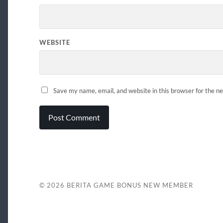
WEBSITE
Save my name, email, and website in this browser for the n
© 2026
BERITA GAME BONUS NEW MEMBER