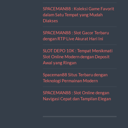
SPACEMAN88 : Koleksi Game Favorit
dalam Satu Tempat yang Mudah
Diakses
SPACEMAN88 : Slot Gacor Terbaru
dengan RTP Live Akurat Hari Ini
SLOT DEPO 10K : Tempat Menikmati
Slot Online Modern dengan Deposit
Awal yang Ringan
Spaceman88 Situs Terbaru dengan
Teknologi Permainan Modern
SPACEMAN88 : Slot Online dengan
Navigasi Cepat dan Tampilan Elegan