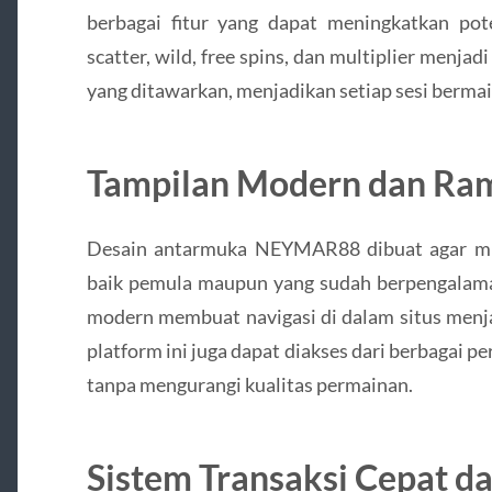
berbagai fitur yang dapat meningkatkan pote
scatter, wild, free spins, dan multiplier menja
yang ditawarkan, menjadikan setiap sesi bermai
Tampilan Modern dan Ra
Desain antarmuka NEYMAR88 dibuat agar mu
baik pemula maupun yang sudah berpengalama
modern membuat navigasi di dalam situs menjadi
platform ini juga dapat diakses dari berbagai 
tanpa mengurangi kualitas permainan.
Sistem Transaksi Cepat 