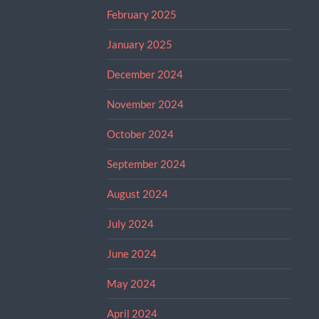
February 2025
January 2025
December 2024
November 2024
October 2024
September 2024
August 2024
July 2024
June 2024
May 2024
April 2024