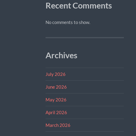
Recent Comments
No comments to show.
Archives
July 2026
June 2026
May 2026
April 2026
March 2026