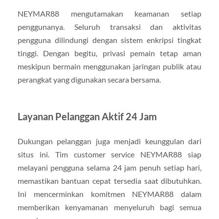
NEYMAR88 mengutamakan keamanan setiap
penggunanya. Seluruh transaksi dan aktivitas
pengguna dilindungi dengan sistem enkripsi tingkat
tinggi. Dengan begitu, privasi pemain tetap aman
meskipun bermain menggunakan jaringan publik atau
perangkat yang digunakan secara bersama.
Layanan Pelanggan Aktif 24 Jam
Dukungan pelanggan juga menjadi keunggulan dari
situs ini. Tim customer service NEYMAR88 siap
melayani pengguna selama 24 jam penuh setiap hari,
memastikan bantuan cepat tersedia saat dibutuhkan.
Ini mencerminkan komitmen NEYMAR88 dalam
memberikan kenyamanan menyeluruh bagi semua