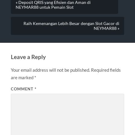
« Deposit QRIS yang Efisien dan Aman di
NEYMAR88 untuk Pemain Slot
Raih Kemenangan Lebih Besar dengan Slot Gacor di
NEYMAR88 »
Leave a Reply
Your email address will not be published.
Required fields
are marked
*
COMMENT
*