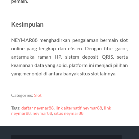
pemain.
Kesimpulan
NEYMAR88 menghadirkan pengalaman bermain slot
online yang lengkap dan efisien. Dengan fitur gacor,
antarmuka ramah HP, sistem deposit QRIS, serta
keamanan data yang solid, platform ini menjadi pilihan
yang menonjol di antara banyak situs slot lainnya.
Categories:
Slot
Tags:
daftar neymar88
,
link alternatif neymar88
,
link
neymar88
,
neymar88
,
situs neymar88