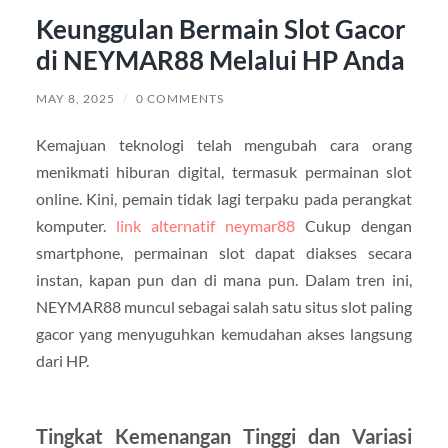
Keunggulan Bermain Slot Gacor
di NEYMAR88 Melalui HP Anda
MAY 8, 2025
/
0 COMMENTS
Kemajuan teknologi telah mengubah cara orang
menikmati hiburan digital, termasuk permainan slot
online. Kini, pemain tidak lagi terpaku pada perangkat
komputer.
link alternatif neymar88
Cukup dengan
smartphone, permainan slot dapat diakses secara
instan, kapan pun dan di mana pun. Dalam tren ini,
NEYMAR88 muncul sebagai salah satu situs slot paling
gacor yang menyuguhkan kemudahan akses langsung
dari HP.
Tingkat Kemenangan Tinggi dan Variasi