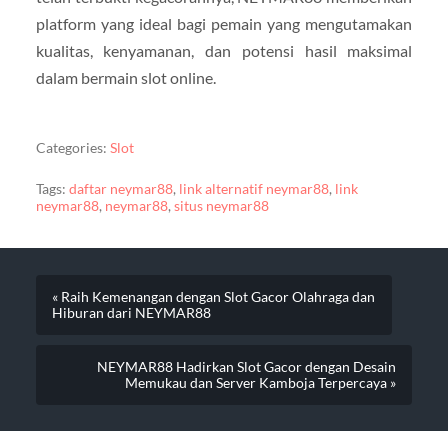
platform yang ideal bagi pemain yang mengutamakan
kualitas, kenyamanan, dan potensi hasil maksimal
dalam bermain slot online.
Categories:
Slot
Tags:
daftar neymar88
,
link alternatif neymar88
,
link
neymar88
,
neymar88
,
situs neymar88
« Raih Kemenangan dengan Slot Gacor Olahraga dan
Hiburan dari NEYMAR88
NEYMAR88 Hadirkan Slot Gacor dengan Desain
Memukau dan Server Kamboja Terpercaya »