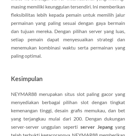
masing memiliki keunggulan tersendiri. Ini memberikan
fleksibilitas lebih kepada pemain untuk memilih jalur
permainan yang paling sesuai dengan gaya bermain
dan tujuan mereka. Dengan pilihan server yang luas,
setiap pemain dapat menyesuaikan strategi dan
menemukan kombinasi waktu serta permainan yang
paling optimal.
Kesimpulan
NEYMAR88 merupakan situs slot paling gacor yang
menyediakan berbagai pilihan slot dengan tingkat
kemenangan tinggi, desain grafis memukau, dan bet
yang terjangkau mulai dari 200. Dengan dukungan
server-server unggulan seperti
server Jepang
yang
telah terbukti kegacorannya, NEYMAR88 memberikan