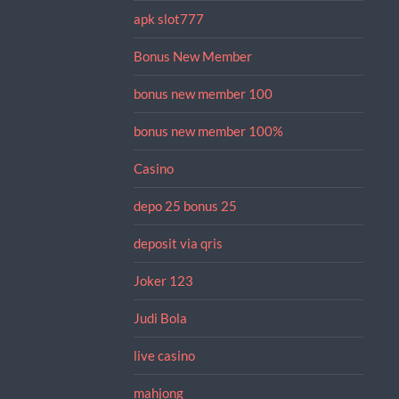
apk slot777
Bonus New Member
bonus new member 100
bonus new member 100%
Casino
depo 25 bonus 25
deposit via qris
Joker 123
Judi Bola
live casino
mahjong