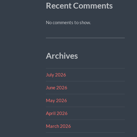
Recent Comments
No comments to show.
Archives
July 2026
June 2026
May 2026
April 2026
March 2026