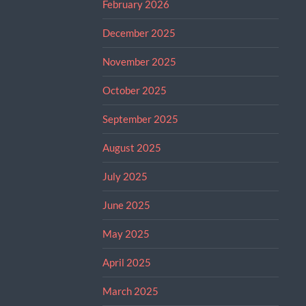
February 2026
December 2025
November 2025
October 2025
September 2025
August 2025
July 2025
June 2025
May 2025
April 2025
March 2025