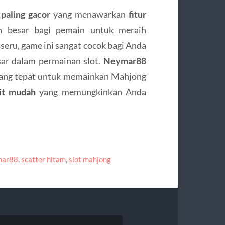
paling gacor
yang menawarkan
fitur
 besar bagi pemain untuk meraih
seru, game ini sangat cocok bagi Anda
ar dalam permainan slot.
Neymar88
t yang tepat untuk memainkan Mahjong
it mudah
yang memungkinkan Anda
mar88
,
scatter hitam
,
slot mahjong