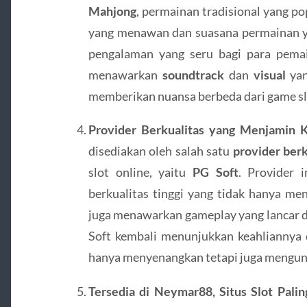
Mahjong
, permainan tradisional yang po
yang menawan dan suasana permainan y
pengalaman yang seru bagi para pemai
menawarkan
soundtrack
dan
visual
yan
memberikan nuansa berbeda dari game slo
Provider Berkualitas yang Menjamin K
disediakan oleh salah satu
provider berk
slot online, yaitu
PG Soft
. Provider 
berkualitas tinggi yang tidak hanya me
juga menawarkan gameplay yang lancar 
Soft kembali menunjukkan keahliannya
hanya menyenangkan tetapi juga mengun
Tersedia di Neymar88, Situs Slot Pali