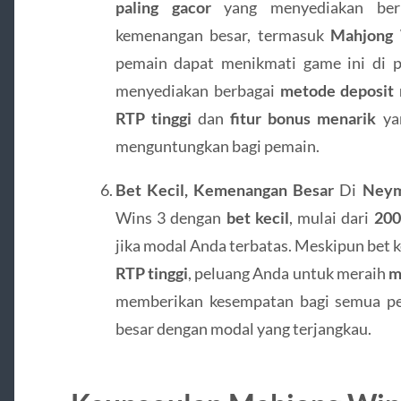
paling gacor
yang menyediakan berb
kemenangan besar, termasuk
Mahjong 
pemain dapat menikmati game ini di p
menyediakan berbagai
metode deposit
RTP tinggi
dan
fitur bonus menarik
yan
menguntungkan bagi pemain.
Bet Kecil, Kemenangan Besar
Di
Neym
Wins 3 dengan
bet kecil
, mulai dari
200
jika modal Anda terbatas. Meskipun bet 
RTP tinggi
, peluang Anda untuk meraih
m
memberikan kesempatan bagi semua p
besar dengan modal yang terjangkau.