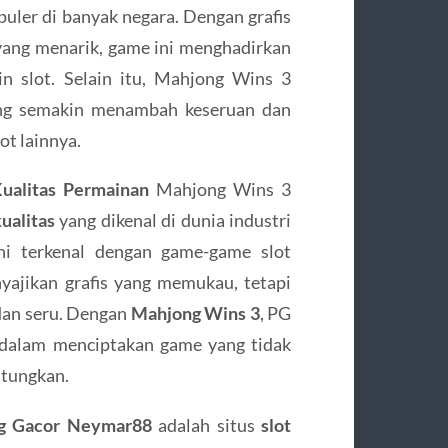
puler di banyak negara. Dengan grafis
ang menarik, game ini menghadirkan
n slot. Selain itu, Mahjong Wins 3
g semakin menambah keseruan dan
t lainnya.
ualitas Permainan
Mahjong Wins 3
ualitas
yang dikenal di dunia industri
ini terkenal dengan game-game slot
nyajikan grafis yang memukau, tetapi
dan seru. Dengan
Mahjong Wins 3
, PG
 dalam menciptakan game yang tidak
tungkan.
ng Gacor
Neymar88
adalah situs
slot