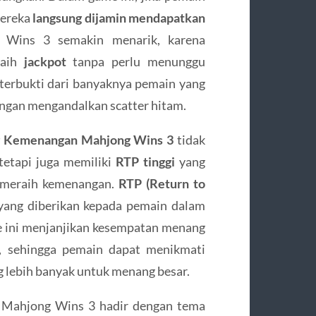
mereka
langsung dijamin mendapatkan
 Wins 3 semakin menarik, karena
raih
jackpot
tanpa perlu menunggu
 terbukti dari banyaknya pemain yang
ngan mengandalkan scatter hitam.
ng Kemenangan
Mahjong Wins 3
tidak
tetapi juga memiliki
RTP tinggi
yang
 meraih kemenangan.
RTP (Return to
yang diberikan kepada pemain dalam
e ini menjanjikan kesempatan menang
n, sehingga pemain dapat menikmati
 lebih banyak untuk menang besar.
Mahjong Wins 3 hadir dengan tema