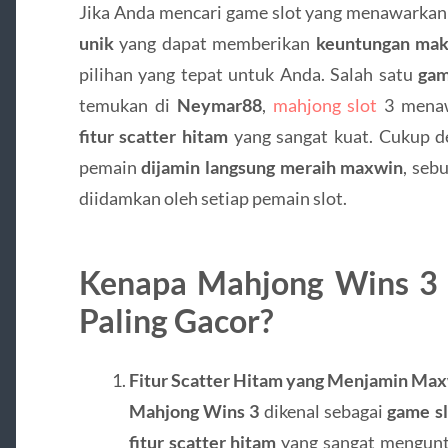
Jika Anda mencari game slot yang menawarka
unik
yang dapat memberikan
keuntungan mak
pilihan yang tepat untuk Anda. Salah satu
gam
temukan di
Neymar88
,
mahjong slot
3 mena
fitur scatter hitam
yang sangat kuat. Cukup 
pemain
dijamin langsung meraih maxwin
, seb
diidamkan oleh setiap pemain slot.
Kenapa Mahjong Wins 3 
Paling Gacor?
Fitur Scatter Hitam yang Menjamin Ma
Mahjong Wins 3
dikenal sebagai
game sl
fitur scatter hitam
yang sangat menguntu