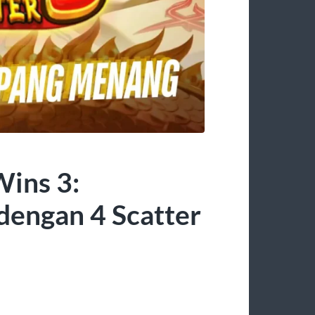
Wins 3:
engan 4 Scatter