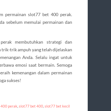
am permainan slot77 bet 400 perak.
nda sebelum memulai permainan dan
perak membutuhkan strategi dan
rik-trik ampuh yang telah dijelaskan
emenangan Anda. Selalu ingat untuk
terbawa emosi saat bermain. Semoga
meraih kemenangan dalam permainan
oga sukses!
t 400 perak
,
slot77 bet 400
,
slot77 bet kecil