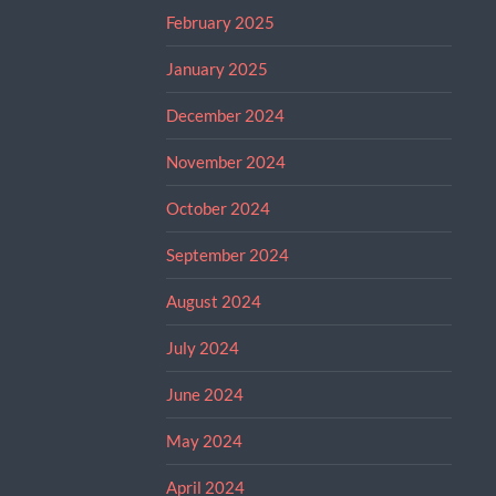
February 2025
January 2025
December 2024
November 2024
October 2024
September 2024
August 2024
July 2024
June 2024
May 2024
April 2024