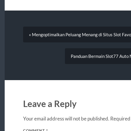
« Mengoptimalkan Peluang Menang di Situs Slot Fav
Panduan Bermain Slot77 Auto 
Leave a Reply
Your email address will not be published.
Required 
COMMENT
*