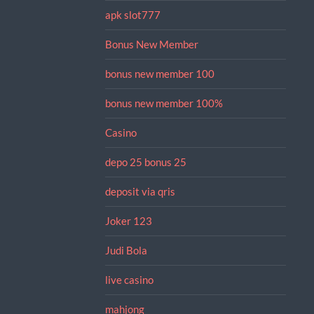
apk slot777
Bonus New Member
bonus new member 100
bonus new member 100%
Casino
depo 25 bonus 25
deposit via qris
Joker 123
Judi Bola
live casino
mahjong