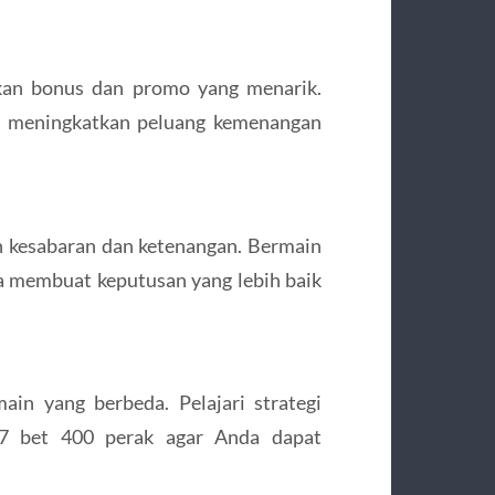
kan bonus dan promo yang menarik.
k meningkatkan peluang kemenangan
 kesabaran dan ketenangan. Bermain
 membuat keputusan yang lebih baik
ain yang berbeda. Pelajari strategi
77 bet 400 perak agar Anda dapat