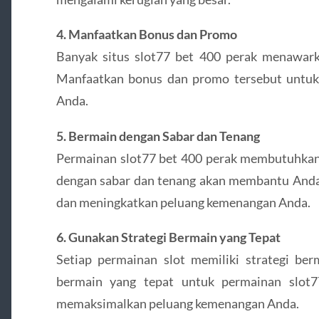
4. Manfaatkan Bonus dan Promo
Banyak situs slot77 bet 400 perak menawar
Manfaatkan bonus dan promo tersebut untu
Anda.
5. Bermain dengan Sabar dan Tenang
Permainan slot77 bet 400 perak membutuhkan
dengan sabar dan tenang akan membantu Anda
dan meningkatkan peluang kemenangan Anda.
6. Gunakan Strategi Bermain yang Tepat
Setiap permainan slot memiliki strategi berm
bermain yang tepat untuk permainan slot
memaksimalkan peluang kemenangan Anda.