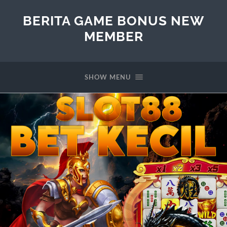
BERITA GAME BONUS NEW
MEMBER
SHOW MENU