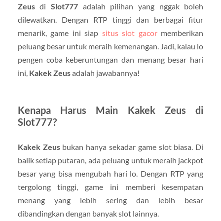
Zeus
di
Slot777
adalah pilihan yang nggak boleh
dilewatkan. Dengan RTP tinggi dan berbagai fitur
menarik, game ini siap
situs slot gacor
memberikan
peluang besar untuk meraih kemenangan. Jadi, kalau lo
pengen coba keberuntungan dan menang besar hari
ini,
Kakek Zeus
adalah jawabannya!
Kenapa Harus Main Kakek Zeus di
Slot777?
Kakek Zeus
bukan hanya sekadar game slot biasa. Di
balik setiap putaran, ada peluang untuk meraih jackpot
besar yang bisa mengubah hari lo. Dengan RTP yang
tergolong tinggi, game ini memberi kesempatan
menang yang lebih sering dan lebih besar
dibandingkan dengan banyak slot lainnya.