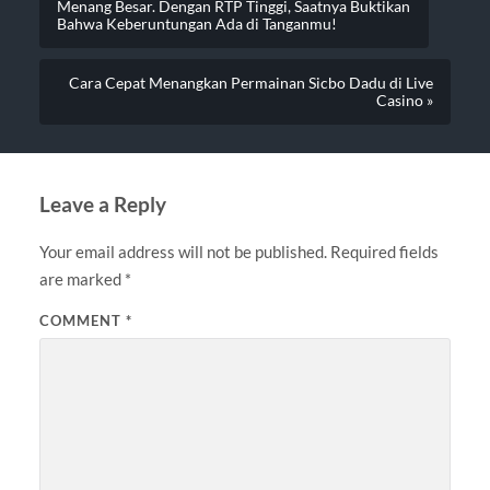
Menang Besar. Dengan RTP Tinggi, Saatnya Buktikan
Bahwa Keberuntungan Ada di Tanganmu!
Cara Cepat Menangkan Permainan Sicbo Dadu di Live
Casino »
Leave a Reply
Your email address will not be published.
Required fields
are marked
*
COMMENT
*