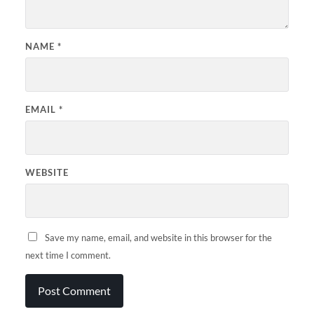
NAME
*
EMAIL
*
WEBSITE
Save my name, email, and website in this browser for the
next time I comment.