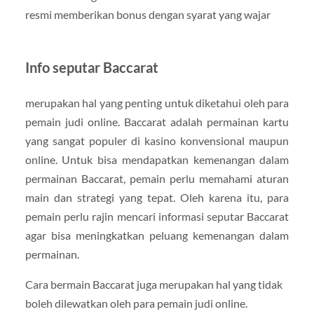
resmi memberikan bonus dengan syarat yang wajar
Info seputar Baccarat
merupakan hal yang penting untuk diketahui oleh para
pemain judi online. Baccarat adalah permainan kartu
yang sangat populer di kasino konvensional maupun
online. Untuk bisa mendapatkan kemenangan dalam
permainan Baccarat, pemain perlu memahami aturan
main dan strategi yang tepat. Oleh karena itu, para
pemain perlu rajin mencari informasi seputar Baccarat
agar bisa meningkatkan peluang kemenangan dalam
permainan.
Cara bermain Baccarat juga merupakan hal yang tidak
boleh dilewatkan oleh para pemain judi online.