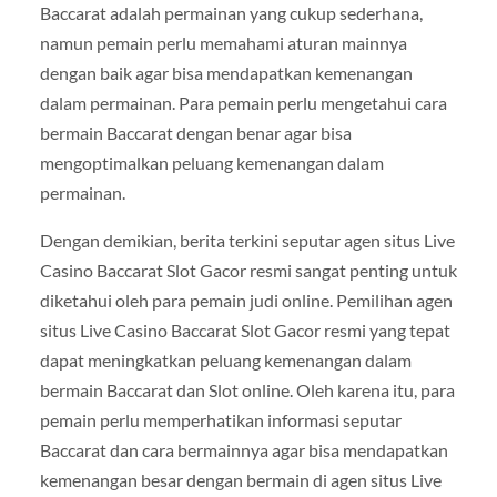
Baccarat adalah permainan yang cukup sederhana,
namun pemain perlu memahami aturan mainnya
dengan baik agar bisa mendapatkan kemenangan
dalam permainan. Para pemain perlu mengetahui cara
bermain Baccarat dengan benar agar bisa
mengoptimalkan peluang kemenangan dalam
permainan.
Dengan demikian, berita terkini seputar agen situs Live
Casino Baccarat Slot Gacor resmi sangat penting untuk
diketahui oleh para pemain judi online. Pemilihan agen
situs Live Casino Baccarat Slot Gacor resmi yang tepat
dapat meningkatkan peluang kemenangan dalam
bermain Baccarat dan Slot online. Oleh karena itu, para
pemain perlu memperhatikan informasi seputar
Baccarat dan cara bermainnya agar bisa mendapatkan
kemenangan besar dengan bermain di agen situs Live