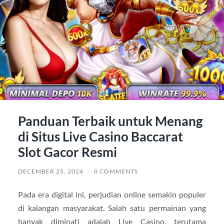
Panduan Terbaik untuk Menang
di Situs Live Casino Baccarat
Slot Gacor Resmi
DECEMBER 25, 2024
/
0 COMMENTS
Pada era digital ini, perjudian online semakin populer
di kalangan masyarakat. Salah satu permainan yang
banyak diminati adalah Live Casino, terutama