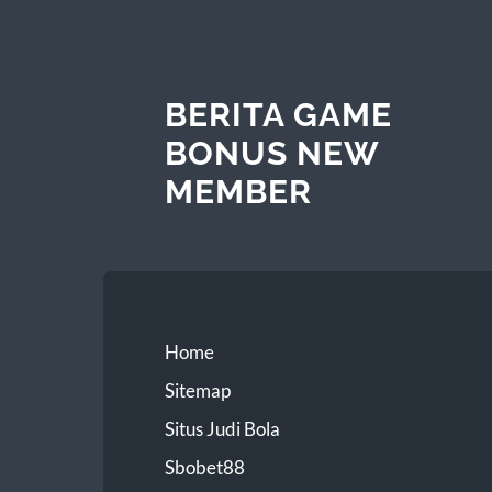
BERITA GAME
BONUS NEW
MEMBER
Home
Sitemap
Situs Judi Bola
Sbobet88