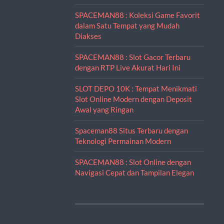
SPACEMAN88 : Koleksi Game Favorit
dalam Satu Tempat yang Mudah
Diakses
SPACEMAN88 : Slot Gacor Terbaru
dengan RTP Live Akurat Hari Ini
SLOT DEPO 10K : Tempat Menikmati
Slot Online Modern dengan Deposit
Awal yang Ringan
Spaceman88 Situs Terbaru dengan
Teknologi Permainan Modern
SPACEMAN88 : Slot Online dengan
Navigasi Cepat dan Tampilan Elegan