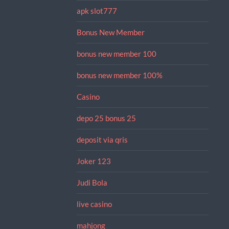
apk slot777
Bonus New Member
bonus new member 100
bonus new member 100%
Casino
depo 25 bonus 25
deposit via qris
Joker 123
Judi Bola
live casino
mahjong