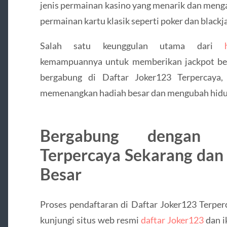
jenis permainan kasino yang menarik dan mengas
permainan kartu klasik seperti poker dan blackj
Salah satu keunggulan utama dari
kemampuannya untuk memberikan jackpot be
bergabung di Daftar Joker123 Terpercaya
memenangkan hadiah besar dan mengubah hidu
Bergabung dengan 
Terpercaya Sekarang da
Besar
Proses pendaftaran di Daftar Joker123 Terpe
kunjungi situs web resmi
daftar Joker123
dan i