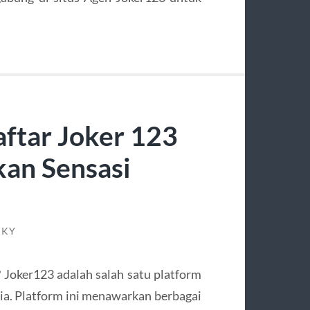
ftar Joker 123
kan Sensasi
CKY
Joker123 adalah salah satu platform
nia. Platform ini menawarkan berbagai