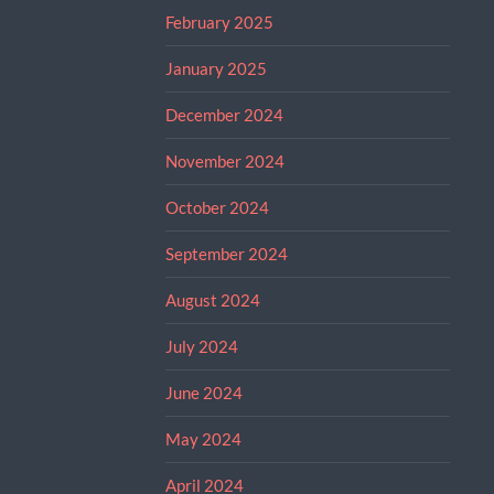
February 2025
January 2025
December 2024
November 2024
October 2024
September 2024
August 2024
July 2024
June 2024
May 2024
April 2024