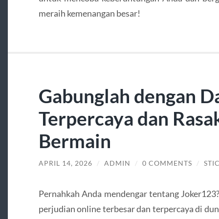
meraih kemenangan besar!
Gabunglah dengan Da
Terpercaya dan Rasa
Bermain
APRIL 14, 2026
/
ADMIN
/
0 COMMENTS
/
STI
Pernahkah Anda mendengar tentang Joker123? 
perjudian online terbesar dan terpercaya di du