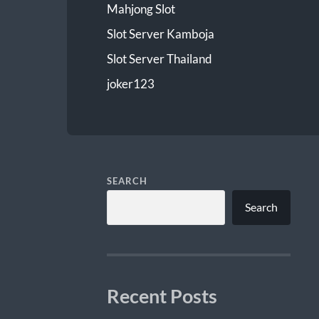
Mahjong Slot
Slot Server Kamboja
Slot Server Thailand
joker123
SEARCH
Search
Recent Posts