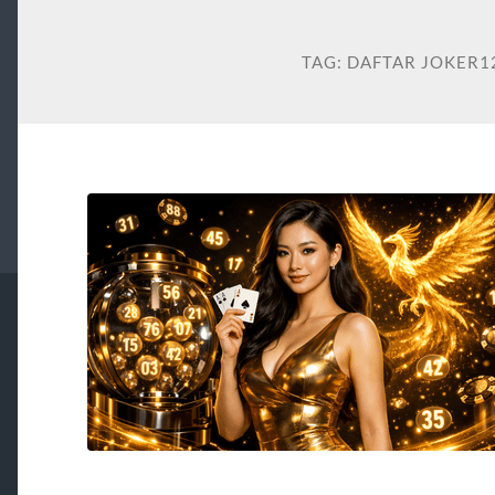
TAG:
DAFTAR JOKER1