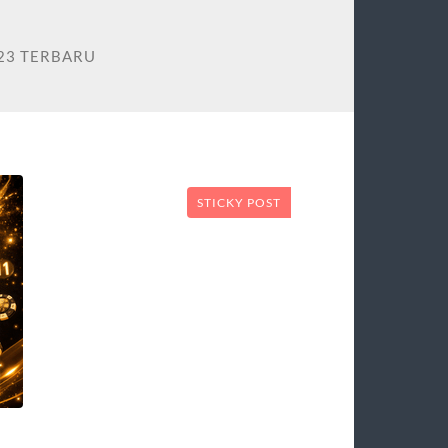
23 TERBARU
STICKY POST