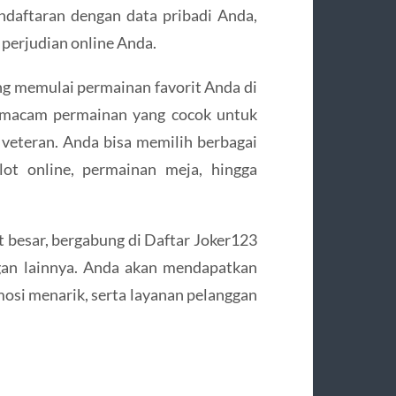
ndaftaran dengan data pribadi Anda,
perjudian online Anda.
ng memulai permainan favorit Anda di
i macam permainan yang cocok untuk
 veteran. Anda bisa memilih berbagai
lot online, permainan meja, hingga
besar, bergabung di Daftar Joker123
gan lainnya. Anda akan mendapatkan
osi menarik, serta layanan pelanggan