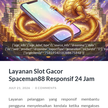
{"aigc_info":{"aigc_label_type":0,"source_info":"dreamina"},"data":
{"os":"web","product":"dreamina","exportType":"generation","pictureId":"0"},"tra
{"originItemId":"7585954018388675848"}}
Layanan Slot Gacor
Spaceman88 Responsif 24 Jam
JULY 21, 2026
/
0 COMMENTS
Layanan pelanggan yang responsif membantu
pengguna menyelesaikan kendala ketika mengakses