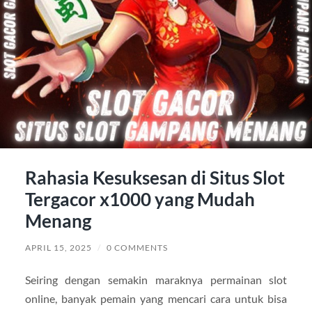
Rahasia Kesuksesan di Situs Slot
Tergacor x1000 yang Mudah
Menang
APRIL 15, 2025
/
0 COMMENTS
Seiring dengan semakin maraknya permainan slot
online, banyak pemain yang mencari cara untuk bisa