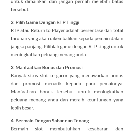
untuk dimainkan dan jangan pernah melebihi batas
tersebut.
2. Pilih Game Dengan RTP Tinggi
RTP atau Return to Player adalah persentase dari total
taruhan yang akan dikembalikan kepada pemain dalam
jangka panjang. Pilihlah game dengan RTP tinggi untuk
meningkatkan peluang menang anda.
3. Manfaatkan Bonus dan Promosi
Banyak situs slot tergacor yang menawarkan bonus
dan promosi menarik kepada para pemainnya.
Manfaatkan bonus tersebut untuk meningkatkan
peluang menang anda dan meraih keuntungan yang
lebih besar.
4. Bermain Dengan Sabar dan Tenang
Bermain slot membutuhkan kesabaran dan