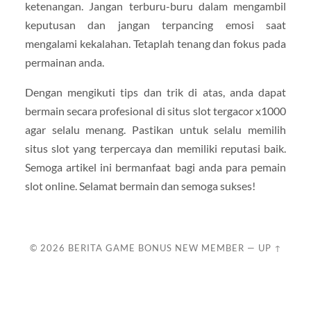
ketenangan. Jangan terburu-buru dalam mengambil
keputusan dan jangan terpancing emosi saat
mengalami kekalahan. Tetaplah tenang dan fokus pada
permainan anda.
Dengan mengikuti tips dan trik di atas, anda dapat
bermain secara profesional di situs slot tergacor x1000
agar selalu menang. Pastikan untuk selalu memilih
situs slot yang terpercaya dan memiliki reputasi baik.
Semoga artikel ini bermanfaat bagi anda para pemain
slot online. Selamat bermain dan semoga sukses!
© 2026
BERITA GAME BONUS NEW MEMBER
—
UP ↑