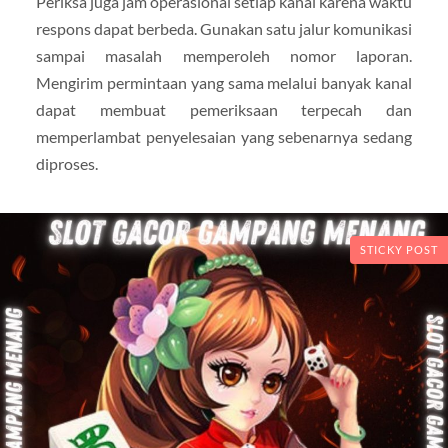
Periksa juga jam operasional setiap kanal karena waktu
respons dapat berbeda. Gunakan satu jalur komunikasi
sampai masalah memperoleh nomor laporan.
Mengirim permintaan yang sama melalui banyak kanal
dapat membuat pemeriksaan terpecah dan
memperlambat penyelesaian yang sebenarnya sedang
diproses.
STICKY POST