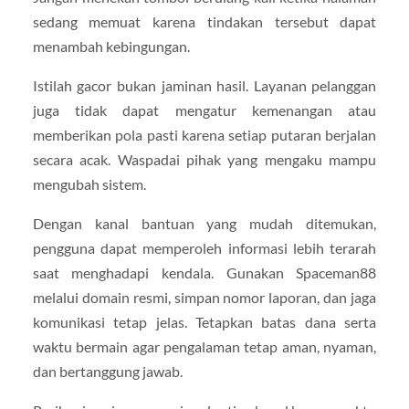
sedang memuat karena tindakan tersebut dapat
menambah kebingungan.
Istilah gacor bukan jaminan hasil. Layanan pelanggan
juga tidak dapat mengatur kemenangan atau
memberikan pola pasti karena setiap putaran berjalan
secara acak. Waspadai pihak yang mengaku mampu
mengubah sistem.
Dengan kanal bantuan yang mudah ditemukan,
pengguna dapat memperoleh informasi lebih terarah
saat menghadapi kendala. Gunakan Spaceman88
melalui domain resmi, simpan nomor laporan, dan jaga
komunikasi tetap jelas. Tetapkan batas dana serta
waktu bermain agar pengalaman tetap aman, nyaman,
dan bertanggung jawab.