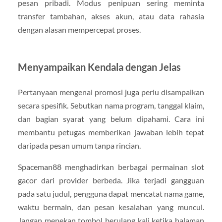
pesan pribadi. Modus penipuan sering meminta
transfer tambahan, akses akun, atau data rahasia
dengan alasan mempercepat proses.
Menyampaikan Kendala dengan Jelas
Pertanyaan mengenai promosi juga perlu disampaikan
secara spesifik. Sebutkan nama program, tanggal klaim,
dan bagian syarat yang belum dipahami. Cara ini
membantu petugas memberikan jawaban lebih tepat
daripada pesan umum tanpa rincian.
Spaceman88 menghadirkan berbagai permainan slot
gacor dari provider berbeda. Jika terjadi gangguan
pada satu judul, pengguna dapat mencatat nama game,
waktu bermain, dan pesan kesalahan yang muncul.
Jangan menekan tombol berulang kali ketika halaman