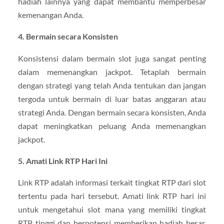
hadiah lainnya yang dapat membantu memperbesar
kemenangan Anda.
4. Bermain secara Konsisten
Konsistensi dalam bermain slot juga sangat penting
dalam memenangkan jackpot. Tetaplah bermain
dengan strategi yang telah Anda tentukan dan jangan
tergoda untuk bermain di luar batas anggaran atau
strategi Anda. Dengan bermain secara konsisten, Anda
dapat meningkatkan peluang Anda memenangkan
jackpot.
5. Amati Link RTP Hari Ini
Link RTP adalah informasi terkait tingkat RTP dari slot
tertentu pada hari tersebut. Amati link RTP hari ini
untuk mengetahui slot mana yang memiliki tingkat
RTP tinggi dan berpotensi memberikan hadiah besar.