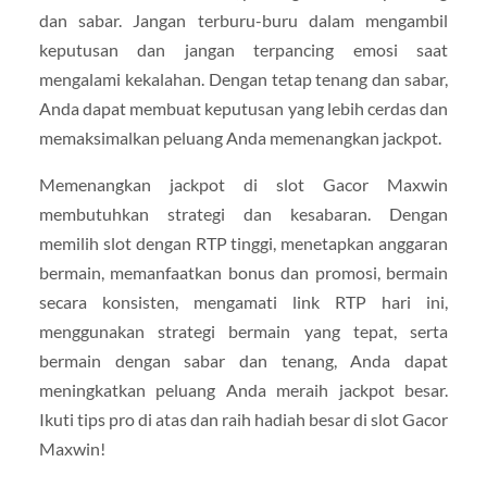
dan sabar. Jangan terburu-buru dalam mengambil
keputusan dan jangan terpancing emosi saat
mengalami kekalahan. Dengan tetap tenang dan sabar,
Anda dapat membuat keputusan yang lebih cerdas dan
memaksimalkan peluang Anda memenangkan jackpot.
Memenangkan jackpot di slot Gacor Maxwin
membutuhkan strategi dan kesabaran. Dengan
memilih slot dengan RTP tinggi, menetapkan anggaran
bermain, memanfaatkan bonus dan promosi, bermain
secara konsisten, mengamati link RTP hari ini,
menggunakan strategi bermain yang tepat, serta
bermain dengan sabar dan tenang, Anda dapat
meningkatkan peluang Anda meraih jackpot besar.
Ikuti tips pro di atas dan raih hadiah besar di slot Gacor
Maxwin!