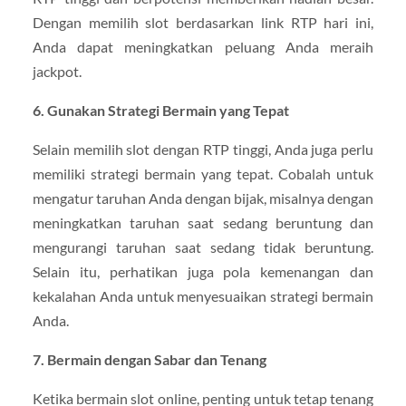
Dengan memilih slot berdasarkan link RTP hari ini,
Anda dapat meningkatkan peluang Anda meraih
jackpot.
6. Gunakan Strategi Bermain yang Tepat
Selain memilih slot dengan RTP tinggi, Anda juga perlu
memiliki strategi bermain yang tepat. Cobalah untuk
mengatur taruhan Anda dengan bijak, misalnya dengan
meningkatkan taruhan saat sedang beruntung dan
mengurangi taruhan saat sedang tidak beruntung.
Selain itu, perhatikan juga pola kemenangan dan
kekalahan Anda untuk menyesuaikan strategi bermain
Anda.
7. Bermain dengan Sabar dan Tenang
Ketika bermain slot online, penting untuk tetap tenang