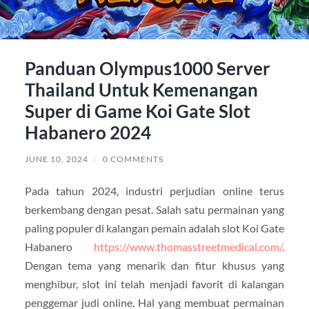
Panduan Olympus1000 Server
Thailand Untuk Kemenangan
Super di Game Koi Gate Slot
Habanero 2024
JUNE 10, 2024
/
0 COMMENTS
Pada tahun 2024, industri perjudian online terus
berkembang dengan pesat. Salah satu permainan yang
paling populer di kalangan pemain adalah slot Koi Gate
Habanero
https://www.thomasstreetmedical.com/
.
Dengan tema yang menarik dan fitur khusus yang
menghibur, slot ini telah menjadi favorit di kalangan
penggemar judi online. Hal yang membuat permainan