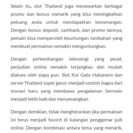
Selain itu, slot Thailand juga menawarkan berbagai
promo dan bonus menarik yang bisa meningkatkan
peluang anda untuk mendapatkan kemenangan.
Dengan bonus deposit, cashback, dan promo lainnya,
pemain bisa memperoleh keuntungan tambahan yang
membuat permainan semakin menguntungkan.
Dengan perkembangan teknologi yang pesat,
perjudian online semakin terjangkau dan mudah
diakses oleh siapa pun. Slot Koi Gate Habanero dan
server Thailand super gacor menjadi contoh bagus dari
inovasi baru yang membawa pengalaman bermain
menjadi lebih baik dan menyenangkan.
Dengan demikian, tidak mengherankan jika permainan
ini terus menjadi favorit di kalangan penggemar judi
online. Dengan kombinasi antara tema yang menarik,