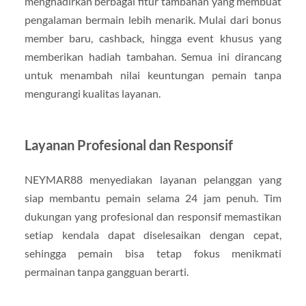
menghadirkan berbagai fitur tambahan yang membuat
pengalaman bermain lebih menarik. Mulai dari bonus
member baru, cashback, hingga event khusus yang
memberikan hadiah tambahan. Semua ini dirancang
untuk menambah nilai keuntungan pemain tanpa
mengurangi kualitas layanan.
Layanan Profesional dan Responsif
NEYMAR88 menyediakan layanan pelanggan yang
siap membantu pemain selama 24 jam penuh. Tim
dukungan yang profesional dan responsif memastikan
setiap kendala dapat diselesaikan dengan cepat,
sehingga pemain bisa tetap fokus menikmati
permainan tanpa gangguan berarti.