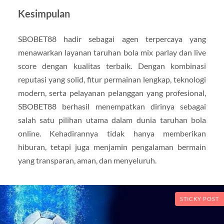
Kesimpulan
SBOBET88 hadir sebagai agen terpercaya yang
menawarkan layanan taruhan bola mix parlay dan live
score dengan kualitas terbaik. Dengan kombinasi
reputasi yang solid, fitur permainan lengkap, teknologi
modern, serta pelayanan pelanggan yang profesional,
SBOBET88 berhasil menempatkan dirinya sebagai
salah satu pilihan utama dalam dunia taruhan bola
online. Kehadirannya tidak hanya memberikan
hiburan, tetapi juga menjamin pengalaman bermain
yang transparan, aman, dan menyeluruh.
STICKY POST