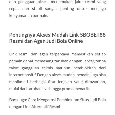
dan gangguan akses, menemukan jalur resmi yang
cepat dan stabil sangat penting untuk menjaga
kenyamanan bermain.
Pentingnya Akses Mudah Link SBOBET88
Resmi dan Agen Judi Bola Online
Link resmi dan agen terpercaya memastikan setiap
pemain dapat memasang taruhan dengan lancar, tanpa
takut gangguan teknis maupun pemblokiran dari
internet positif. Dengan akses mudah, pemain juga bisa
menikmati berbagai fitur lengkap yang ditawarkan,
mulai dari taruhan live hingga promo menarik.
Baca juga: Cara Mengatasi Pemblokiran Situs Judi Bola
dengan Link Alternatif Resmi