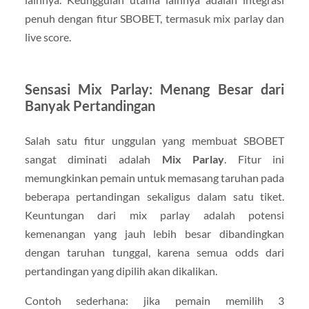
penuh dengan fitur SBOBET, termasuk mix parlay dan
live score.
Sensasi Mix Parlay: Menang Besar dari
Banyak Pertandingan
Salah satu fitur unggulan yang membuat SBOBET
sangat diminati adalah
Mix Parlay
. Fitur ini
memungkinkan pemain untuk memasang taruhan pada
beberapa pertandingan sekaligus dalam satu tiket.
Keuntungan dari mix parlay adalah potensi
kemenangan yang jauh lebih besar dibandingkan
dengan taruhan tunggal, karena semua odds dari
pertandingan yang dipilih akan dikalikan.
Contoh sederhana: jika pemain memilih 3