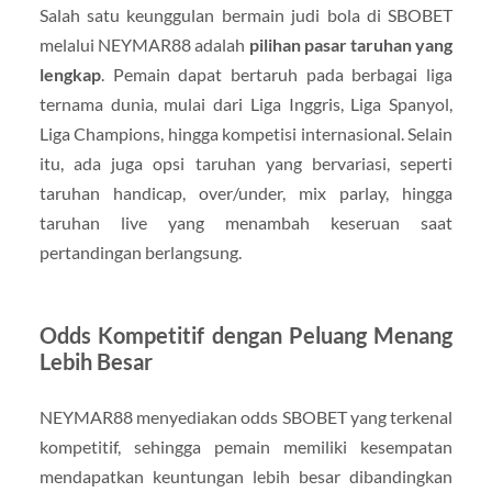
Salah satu keunggulan bermain judi bola di SBOBET
melalui NEYMAR88 adalah
pilihan pasar taruhan yang
lengkap
. Pemain dapat bertaruh pada berbagai liga
ternama dunia, mulai dari Liga Inggris, Liga Spanyol,
Liga Champions, hingga kompetisi internasional. Selain
itu, ada juga opsi taruhan yang bervariasi, seperti
taruhan handicap, over/under, mix parlay, hingga
taruhan live yang menambah keseruan saat
pertandingan berlangsung.
Odds Kompetitif dengan Peluang Menang
Lebih Besar
NEYMAR88 menyediakan odds SBOBET yang terkenal
kompetitif, sehingga pemain memiliki kesempatan
mendapatkan keuntungan lebih besar dibandingkan