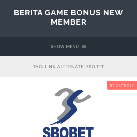
BERITA GAME BONUS NEW
MEMBER
SHOW MENU
TAG:
LINK ALTERNATIF SBOBET
STICKY POST