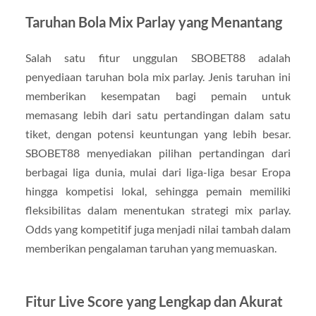
Taruhan Bola Mix Parlay yang Menantang
Salah satu fitur unggulan SBOBET88 adalah
penyediaan taruhan bola mix parlay. Jenis taruhan ini
memberikan kesempatan bagi pemain untuk
memasang lebih dari satu pertandingan dalam satu
tiket, dengan potensi keuntungan yang lebih besar.
SBOBET88 menyediakan pilihan pertandingan dari
berbagai liga dunia, mulai dari liga-liga besar Eropa
hingga kompetisi lokal, sehingga pemain memiliki
fleksibilitas dalam menentukan strategi mix parlay.
Odds yang kompetitif juga menjadi nilai tambah dalam
memberikan pengalaman taruhan yang memuaskan.
Fitur Live Score yang Lengkap dan Akurat