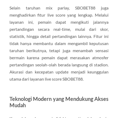
Selain taruhan mix parlay, SBOBET88 juga
menghadirkan fitur live score yang lengkap. Melalui
layanan ini, pemain dapat mengikuti jalannya
pertandingan secara real-time, mulai dari skor,
statistik, hingga detail pertandingan lainnya. Fitur ini
tidak hanya membantu dalam mengambil keputusan
taruhan berikutnya, tetapi juga menambah sensasi
bermain karena pemain dapat merasakan atmosfer
pertandingan seolah-olah berada langsung di stadion.
Akurasi dan kecepatan update menjadi keunggulan
utama dari layanan live score SBOBET88.
Teknologi Modern yang Mendukung Akses
Mudah