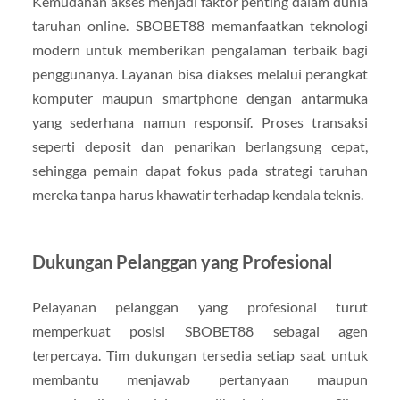
Kemudahan akses menjadi faktor penting dalam dunia
taruhan online. SBOBET88 memanfaatkan teknologi
modern untuk memberikan pengalaman terbaik bagi
penggunanya. Layanan bisa diakses melalui perangkat
komputer maupun smartphone dengan antarmuka
yang sederhana namun responsif. Proses transaksi
seperti deposit dan penarikan berlangsung cepat,
sehingga pemain dapat fokus pada strategi taruhan
mereka tanpa harus khawatir terhadap kendala teknis.
Dukungan Pelanggan yang Profesional
Pelayanan pelanggan yang profesional turut
memperkuat posisi SBOBET88 sebagai agen
terpercaya. Tim dukungan tersedia setiap saat untuk
membantu menjawab pertanyaan maupun