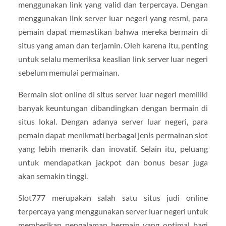
menggunakan link yang valid dan terpercaya. Dengan
menggunakan link server luar negeri yang resmi, para
pemain dapat memastikan bahwa mereka bermain di
situs yang aman dan terjamin. Oleh karena itu, penting
untuk selalu memeriksa keaslian link server luar negeri
sebelum memulai permainan.
Bermain slot online di situs server luar negeri memiliki
banyak keuntungan dibandingkan dengan bermain di
situs lokal. Dengan adanya server luar negeri, para
pemain dapat menikmati berbagai jenis permainan slot
yang lebih menarik dan inovatif. Selain itu, peluang
untuk mendapatkan jackpot dan bonus besar juga
akan semakin tinggi.
Slot777 merupakan salah satu situs judi online
terpercaya yang menggunakan server luar negeri untuk
memberikan pengalaman bermain yang optimal bagi