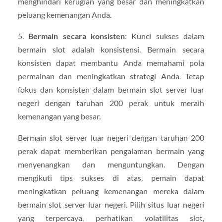
menghindari kerugian yang besar dan meningkatkan
peluang kemenangan Anda.
5.
Bermain secara konsisten
: Kunci sukses dalam
bermain slot adalah konsistensi. Bermain secara
konsisten dapat membantu Anda memahami pola
permainan dan meningkatkan strategi Anda. Tetap
fokus dan konsisten dalam bermain slot server luar
negeri dengan taruhan 200 perak untuk meraih
kemenangan yang besar.
Bermain slot server luar negeri dengan taruhan 200
perak dapat memberikan pengalaman bermain yang
menyenangkan dan menguntungkan. Dengan
mengikuti tips sukses di atas, pemain dapat
meningkatkan peluang kemenangan mereka dalam
bermain slot server luar negeri. Pilih situs luar negeri
yang terpercaya, perhatikan volatilitas slot,