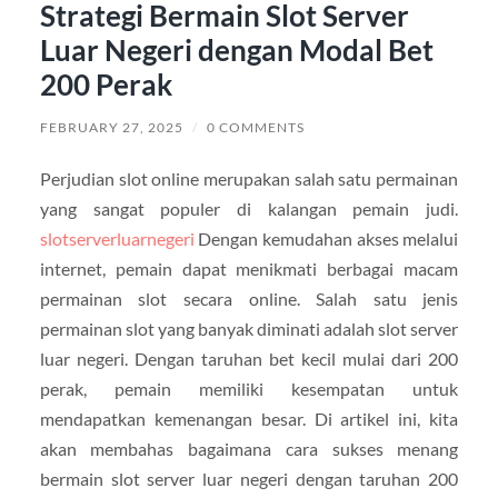
Strategi Bermain Slot Server
Luar Negeri dengan Modal Bet
200 Perak
FEBRUARY 27, 2025
/
0 COMMENTS
Perjudian slot online merupakan salah satu permainan
yang sangat populer di kalangan pemain judi.
slotserverluarnegeri
Dengan kemudahan akses melalui
internet, pemain dapat menikmati berbagai macam
permainan slot secara online. Salah satu jenis
permainan slot yang banyak diminati adalah slot server
luar negeri. Dengan taruhan bet kecil mulai dari 200
perak, pemain memiliki kesempatan untuk
mendapatkan kemenangan besar. Di artikel ini, kita
akan membahas bagaimana cara sukses menang
bermain slot server luar negeri dengan taruhan 200