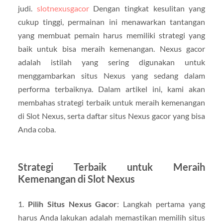
judi.
slotnexusgacor
Dengan tingkat kesulitan yang
cukup tinggi, permainan ini menawarkan tantangan
yang membuat pemain harus memiliki strategi yang
baik untuk bisa meraih kemenangan. Nexus gacor
adalah istilah yang sering digunakan untuk
menggambarkan situs Nexus yang sedang dalam
performa terbaiknya. Dalam artikel ini, kami akan
membahas strategi terbaik untuk meraih kemenangan
di Slot Nexus, serta daftar situs Nexus gacor yang bisa
Anda coba.
Strategi Terbaik untuk Meraih
Kemenangan di Slot Nexus
1.
Pilih Situs Nexus Gacor
: Langkah pertama yang
harus Anda lakukan adalah memastikan memilih situs