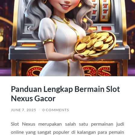
Panduan Lengkap Bermain Slot
Nexus Gacor
JUNE 7, 2025
/
0 COMMENTS
Slot Nexus merupakan salah satu permainan judi
online yang sangat populer di kalangan para pemain