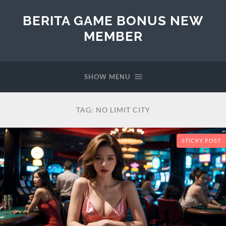
BERITA GAME BONUS NEW
MEMBER
SHOW MENU
TAG:
NO LIMIT CITY
STICKY POST