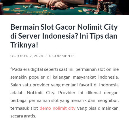
Bermain Slot Gacor Nolimit City
di Server Indonesia? Ini Tips dan
Triknya!
OCTOBER 2, 2024
/
0 COMMENTS
“Pada era digital seperti saat ini, permainan slot online
semakin populer di kalangan masyarakat Indonesia.
Salah satu provider yang menjadi favorit di Indonesia
adalah NoLimit City. Provider ini dikenal dengan
berbagai permainan slot yang menarik dan menghibur,
termasuk slot
demo nolimit city
yang bisa dimainkan
secara gratis.