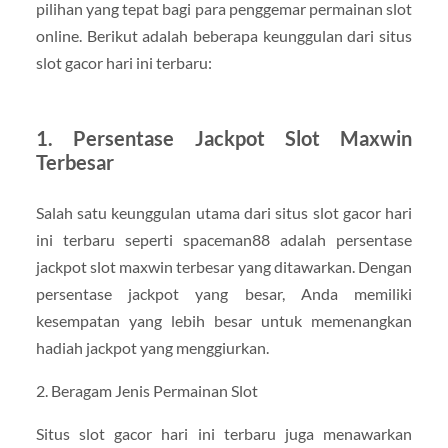
pilihan yang tepat bagi para penggemar permainan slot
online. Berikut adalah beberapa keunggulan dari situs
slot gacor hari ini terbaru:
1. Persentase Jackpot Slot Maxwin
Terbesar
Salah satu keunggulan utama dari situs slot gacor hari
ini terbaru seperti spaceman88 adalah persentase
jackpot slot maxwin terbesar yang ditawarkan. Dengan
persentase jackpot yang besar, Anda memiliki
kesempatan yang lebih besar untuk memenangkan
hadiah jackpot yang menggiurkan.
2. Beragam Jenis Permainan Slot
Situs slot gacor hari ini terbaru juga menawarkan