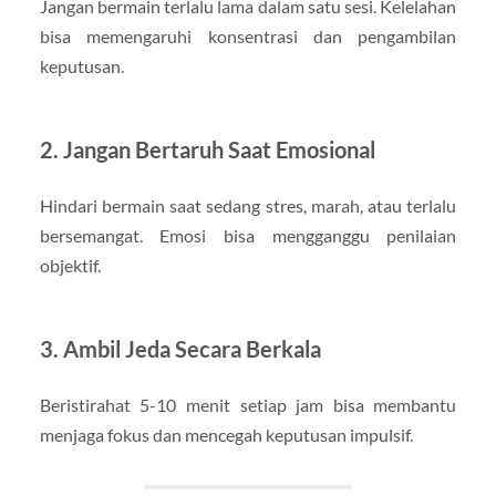
Jangan bermain terlalu lama dalam satu sesi. Kelelahan
bisa memengaruhi konsentrasi dan pengambilan
keputusan.
2. Jangan Bertaruh Saat Emosional
Hindari bermain saat sedang stres, marah, atau terlalu
bersemangat. Emosi bisa mengganggu penilaian
objektif.
3. Ambil Jeda Secara Berkala
Beristirahat 5-10 menit setiap jam bisa membantu
menjaga fokus dan mencegah keputusan impulsif.