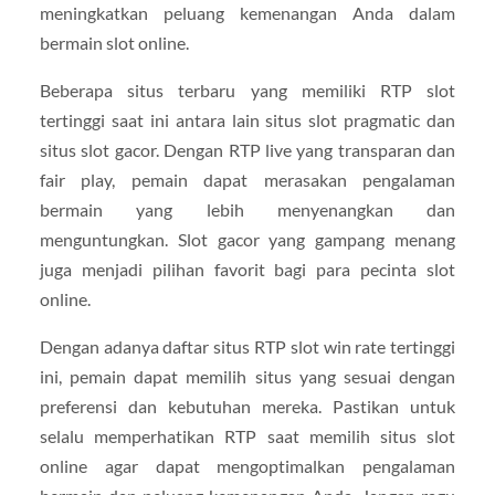
meningkatkan peluang kemenangan Anda dalam
bermain slot online.
Beberapa situs terbaru yang memiliki RTP slot
tertinggi saat ini antara lain situs slot pragmatic dan
situs slot gacor. Dengan RTP live yang transparan dan
fair play, pemain dapat merasakan pengalaman
bermain yang lebih menyenangkan dan
menguntungkan. Slot gacor yang gampang menang
juga menjadi pilihan favorit bagi para pecinta slot
online.
Dengan adanya daftar situs RTP slot win rate tertinggi
ini, pemain dapat memilih situs yang sesuai dengan
preferensi dan kebutuhan mereka. Pastikan untuk
selalu memperhatikan RTP saat memilih situs slot
online agar dapat mengoptimalkan pengalaman