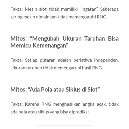
Fakta: Mesin slot tidak memiliki “ingatan”. Seberapa
sering mesin dimainkan tidak memengaruhi RNG.
Mitos: “Mengubah Ukuran Taruhan Bisa
Memicu Kemenangan”
Fakta: Setiap putaran adalah peristiwa independen.
Ukuran taruhan tidak memengaruhi hasil RNG.
Mitos: “Ada Pola atau Siklus di Slot”
Fakta: Karena RNG menghasilkan angka acak, tidak
ada pola atau siklus yang bisa diprediksi.