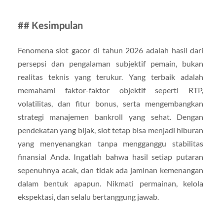
## Kesimpulan
Fenomena slot gacor di tahun 2026 adalah hasil dari
persepsi dan pengalaman subjektif pemain, bukan
realitas teknis yang terukur. Yang terbaik adalah
memahami faktor-faktor objektif seperti RTP,
volatilitas, dan fitur bonus, serta mengembangkan
strategi manajemen bankroll yang sehat. Dengan
pendekatan yang bijak, slot tetap bisa menjadi hiburan
yang menyenangkan tanpa mengganggu stabilitas
finansial Anda. Ingatlah bahwa hasil setiap putaran
sepenuhnya acak, dan tidak ada jaminan kemenangan
dalam bentuk apapun. Nikmati permainan, kelola
ekspektasi, dan selalu bertanggung jawab.