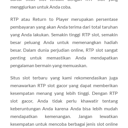
menggiurkan untuk Anda coba.
RTP atau Return to Player merupakan persentase
pembayaran yang akan Anda terima dari total taruhan
yang Anda lakukan. Semakin tinggi RTP slot, semakin
besar peluang Anda untuk memenangkan hadiah
besar. Dalam dunia perjudian online, RTP slot sangat
penting untuk memastikan Anda mendapatkan
pengalaman bermain yang memuaskan.
Situs slot terbaru yang kami rekomendasikan juga
menawarkan RTP slot gacor yang dapat memberikan
kesempatan menang yang lebih tinggi. Dengan RTP
slot gacor, Anda tidak perlu khawatir tentang
keberuntungan Anda karena Anda bisa lebih mudah
mendapatkan kemenangan. Jangan lewatkan
kesempatan untuk mencoba berbagai jenis slot online