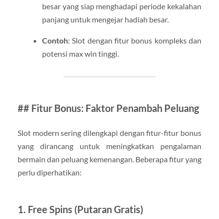
besar yang siap menghadapi periode kekalahan
panjang untuk mengejar hadiah besar.
Contoh
: Slot dengan fitur bonus kompleks dan
potensi max win tinggi.
## Fitur Bonus: Faktor Penambah Peluang
Slot modern sering dilengkapi dengan fitur-fitur bonus
yang dirancang untuk meningkatkan pengalaman
bermain dan peluang kemenangan. Beberapa fitur yang
perlu diperhatikan:
1. Free Spins (Putaran Gratis)