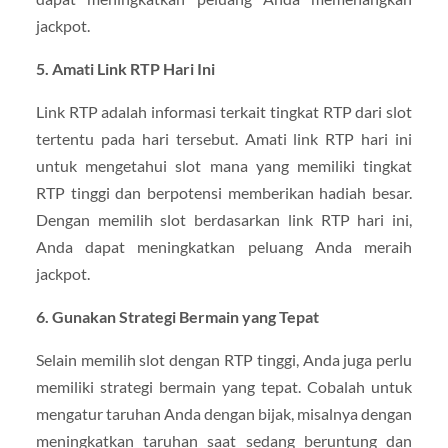
jackpot.
5. Amati Link RTP Hari Ini
Link RTP adalah informasi terkait tingkat RTP dari slot
tertentu pada hari tersebut. Amati link RTP hari ini
untuk mengetahui slot mana yang memiliki tingkat
RTP tinggi dan berpotensi memberikan hadiah besar.
Dengan memilih slot berdasarkan link RTP hari ini,
Anda dapat meningkatkan peluang Anda meraih
jackpot.
6. Gunakan Strategi Bermain yang Tepat
Selain memilih slot dengan RTP tinggi, Anda juga perlu
memiliki strategi bermain yang tepat. Cobalah untuk
mengatur taruhan Anda dengan bijak, misalnya dengan
meningkatkan taruhan saat sedang beruntung dan