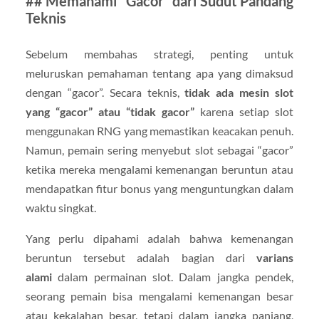
## Memahami “Gacor” dari Sudut Pandang
Teknis
Sebelum membahas strategi, penting untuk
meluruskan pemahaman tentang apa yang dimaksud
dengan “gacor”. Secara teknis,
tidak ada mesin slot
yang “gacor” atau “tidak gacor”
karena setiap slot
menggunakan RNG yang memastikan keacakan penuh.
Namun, pemain sering menyebut slot sebagai “gacor”
ketika mereka mengalami kemenangan beruntun atau
mendapatkan fitur bonus yang menguntungkan dalam
waktu singkat.
Yang perlu dipahami adalah bahwa kemenangan
beruntun tersebut adalah bagian dari
varians
alami
dalam permainan slot. Dalam jangka pendek,
seorang pemain bisa mengalami kemenangan besar
atau kekalahan besar, tetapi dalam jangka panjang,