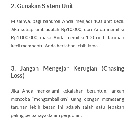
2. Gunakan Sistem Unit
Misalnya, bagi bankroll Anda menjadi 100 unit kecil.
Jika setiap unit adalah Rp10.000, dan Anda memiliki
Rp1.000.000, maka Anda memiliki 100 unit. Taruhan
kecil membantu Anda bertahan lebih lama.
3. Jangan Mengejar Kerugian (Chasing
Loss)
Jika Anda mengalami kekalahan beruntun, jangan
mencoba “mengembalikan” uang dengan memasang
taruhan lebih besar. Ini adalah salah satu jebakan
paling berbahaya dalam perjudian.