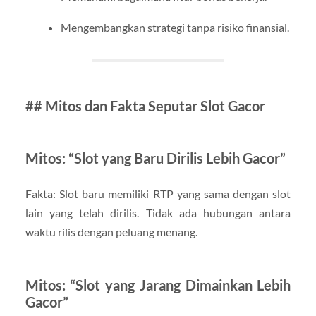
Mengembangkan strategi tanpa risiko finansial.
## Mitos dan Fakta Seputar Slot Gacor
Mitos: “Slot yang Baru Dirilis Lebih Gacor”
Fakta: Slot baru memiliki RTP yang sama dengan slot
lain yang telah dirilis. Tidak ada hubungan antara
waktu rilis dengan peluang menang.
Mitos: “Slot yang Jarang Dimainkan Lebih
Gacor”