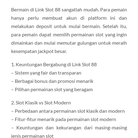
Bermain di Link Slot 88 sangatlah mudah. Para pemain
hanya perlu membuat akun di platform ini dan
melakukan deposit untuk mulai bermain. Setelah itu,
para pemain dapat memilih permainan slot yang ingin
dimainkan dan mulai memutar gulungan untuk meraih
kesempatan jackpot besar.
1. Keuntungan Bergabung di Link Slot 88
– Sistem yang fair dan transparan
– Berbagai bonus dan promosi menarik
– Pilihan permainan slot yang beragam
2. Slot Klasik vs Slot Modern
– Perbedaan antara permainan slot klasik dan modern
– Fitur-fitur menarik pada permainan slot modern
– Keuntungan dan kekurangan dari masing-masing
jenis permainan slot