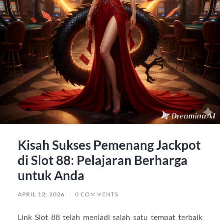
Kisah Sukses Pemenang Jackpot
di Slot 88: Pelajaran Berharga
untuk Anda
APRIL 12, 2026
/
0 COMMENTS
Link Slot 88 telah menjadi salah satu tempat terbaik