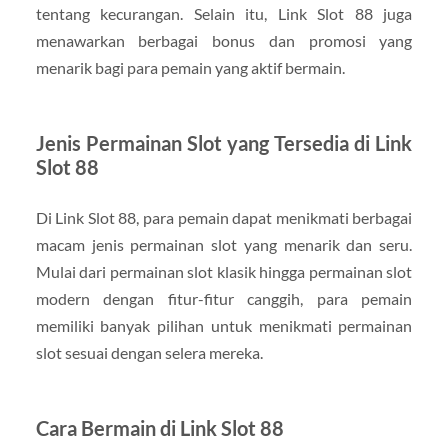
tentang kecurangan. Selain itu, Link Slot 88 juga
menawarkan berbagai bonus dan promosi yang
menarik bagi para pemain yang aktif bermain.
Jenis Permainan Slot yang Tersedia di Link
Slot 88
Di Link Slot 88, para pemain dapat menikmati berbagai
macam jenis permainan slot yang menarik dan seru.
Mulai dari permainan slot klasik hingga permainan slot
modern dengan fitur-fitur canggih, para pemain
memiliki banyak pilihan untuk menikmati permainan
slot sesuai dengan selera mereka.
Cara Bermain di Link Slot 88