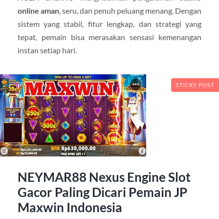
online aman
, seru, dan penuh peluang menang. Dengan
sistem yang stabil, fitur lengkap, dan strategi yang
tepat, pemain bisa merasakan sensasi kemenangan
instan setiap hari.
STICKY POST
NEYMAR88 Nexus Engine Slot
Gacor Paling Dicari Pemain JP
Maxwin Indonesia