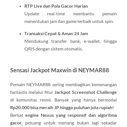
RTP Live dan Pola Gacor Harian
Update real-time membantu pemain
menentukan jam dan game terbaik untuk spin.
Transaksi Cepat & Aman 24 Jam
Mendukung transfer bank, e-wallet, hingga
QRIS dengan sistem otomatis.
Sensasi Jackpot Maxwin di NEYMAR88
Pemain NEYMAR88 sering membagikan kemenangan
fantastis melalui fitur
Jackpot Screenshot Challenge
di komunitas resmi. Banyak yang hanya bermodal
Rp20.000 bisa meraih JP hingga puluhan juta rupiah!
Berkat
engine Nexus yang responsif dan algoritma
gacor
, peluang untuk menang bukan lagi sekadar