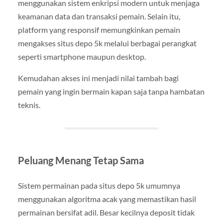
menggunakan sistem enkripsi modern untuk menjaga
keamanan data dan transaksi pemain. Selain itu,
platform yang responsif memungkinkan pemain
mengakses situs depo 5k melalui berbagai perangkat
seperti smartphone maupun desktop.
Kemudahan akses ini menjadi nilai tambah bagi
pemain yang ingin bermain kapan saja tanpa hambatan
teknis.
Peluang Menang Tetap Sama
Sistem permainan pada situs depo 5k umumnya
menggunakan algoritma acak yang memastikan hasil
permainan bersifat adil. Besar kecilnya deposit tidak