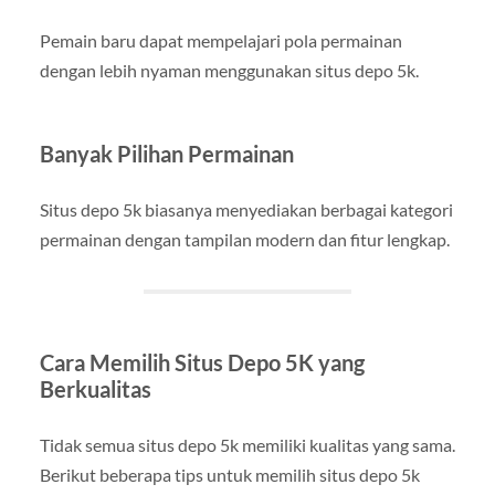
Pemain baru dapat mempelajari pola permainan
dengan lebih nyaman menggunakan situs depo 5k.
Banyak Pilihan Permainan
Situs depo 5k biasanya menyediakan berbagai kategori
permainan dengan tampilan modern dan fitur lengkap.
Cara Memilih Situs Depo 5K yang
Berkualitas
Tidak semua situs depo 5k memiliki kualitas yang sama.
Berikut beberapa tips untuk memilih situs depo 5k