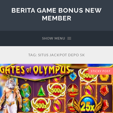
BERITA GAME BONUS NEW
MEMBER
SHOW MENU
TAG:
SITUS JACKPOT DEPO 5K
STICKY POST