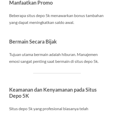
Manfaatkan Promo
Beberapa situs depo 5k menawarkan bonus tambahan
yang dapat meningkatkan saldo awal.
Bermain Secara Bijak
Tujuan utama bermain adalah hiburan. Manajemen
emosi sangat penting saat bermain di situs depo 5k.
Keamanan dan Kenyamanan pada Situs
Depo 5K
Situs depo 5k yang profesional biasanya telah