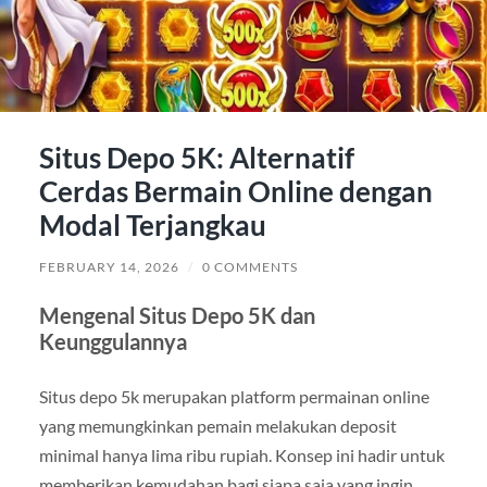
Situs Depo 5K: Alternatif
Cerdas Bermain Online dengan
Modal Terjangkau
FEBRUARY 14, 2026
/
0 COMMENTS
Mengenal Situs Depo 5K dan
Keunggulannya
Situs depo 5k merupakan platform permainan online
yang memungkinkan pemain melakukan deposit
minimal hanya lima ribu rupiah. Konsep ini hadir untuk
memberikan kemudahan bagi siapa saja yang ingin