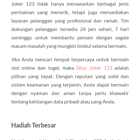
Joker 123 tidak hanya menawarkan berbagai jenis
permainan yang menarik, tetapi juga menyediakan
layanan pelanggan yang profesional dan ramah. Tim
dukungan pelanggan tersedia 24 jam sehari, 7 hari
seminggu untuk membantu pemain dengan segala
macam masalah yang mungkin timbul selama bermain.
Jika Anda mencari tempat terpercaya untuk bermain
slot online dan togel, maka
Situs Joker 123
adalah
pilihan yang tepat. Dengan reputasi yang solid dan
sistem keamanan yang terjamin, Anda dapat bermain
dengan nyaman dan aman tanpa perlu khawatir
tentang kehilangan data pribadi atau uang Anda.
Hadiah Terbesar