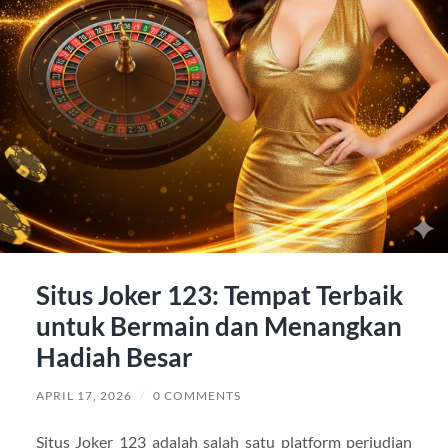
Situs Joker 123: Tempat Terbaik
untuk Bermain dan Menangkan
Hadiah Besar
APRIL 17, 2026
/
0 COMMENTS
Situs Joker 123 adalah salah satu platform perjudian