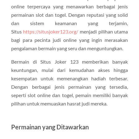
online terpercaya yang menawarkan berbagai jenis
permainan slot dan togel. Dengan reputasi yang solid
dan sistem keamanan yang terjamin,
Situs
https://situsjoker123.org/
menjadi pilihan utama
bagi para pecinta judi online yang ingin merasakan
pengalaman bermain yang seru dan menguntungkan.
Bermain di Situs Joker 123 memberikan banyak
keuntungan, mulai dari kemudahan akses hingga
kesempatan untuk memenangkan hadiah terbesar.
Dengan berbagai jenis permainan yang tersedia,
seperti slot online dan togel, pemain memiliki banyak
pilihan untuk memuaskan hasrat judi mereka.
Permainan yang Ditawarkan