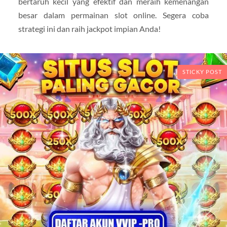
bertaruh kecil yang efektif dan meraih kemenangan
besar dalam permainan slot online. Segera coba
strategi ini dan raih jackpot impian Anda!
STICKY POST