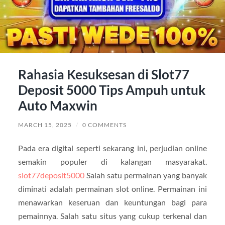
Rahasia Kesuksesan di Slot77
Deposit 5000 Tips Ampuh untuk
Auto Maxwin
MARCH 15, 2025
/
0 COMMENTS
Pada era digital seperti sekarang ini, perjudian online
semakin populer di kalangan masyarakat.
slot77deposit5000
Salah satu permainan yang banyak
diminati adalah permainan slot online. Permainan ini
menawarkan keseruan dan keuntungan bagi para
pemainnya. Salah satu situs yang cukup terkenal dan