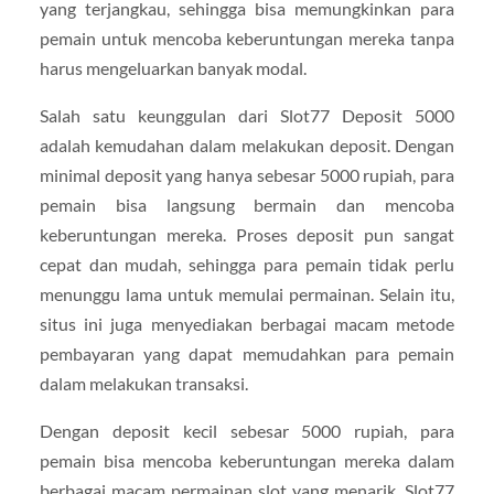
yang terjangkau, sehingga bisa memungkinkan para
pemain untuk mencoba keberuntungan mereka tanpa
harus mengeluarkan banyak modal.
Salah satu keunggulan dari Slot77 Deposit 5000
adalah kemudahan dalam melakukan deposit. Dengan
minimal deposit yang hanya sebesar 5000 rupiah, para
pemain bisa langsung bermain dan mencoba
keberuntungan mereka. Proses deposit pun sangat
cepat dan mudah, sehingga para pemain tidak perlu
menunggu lama untuk memulai permainan. Selain itu,
situs ini juga menyediakan berbagai macam metode
pembayaran yang dapat memudahkan para pemain
dalam melakukan transaksi.
Dengan deposit kecil sebesar 5000 rupiah, para
pemain bisa mencoba keberuntungan mereka dalam
berbagai macam permainan slot yang menarik. Slot77