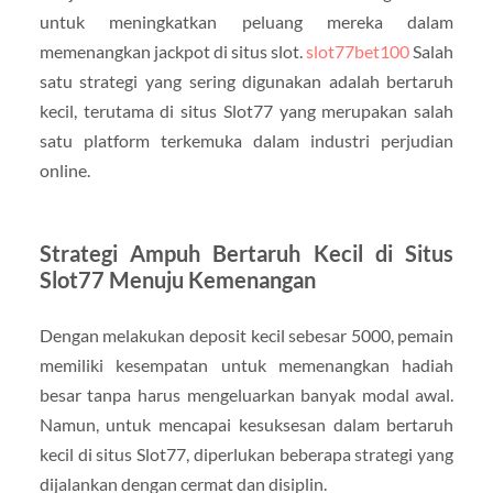
untuk meningkatkan peluang mereka dalam
memenangkan jackpot di situs slot.
slot77bet100
Salah
satu strategi yang sering digunakan adalah bertaruh
kecil, terutama di situs Slot77 yang merupakan salah
satu platform terkemuka dalam industri perjudian
online.
Strategi Ampuh Bertaruh Kecil di Situs
Slot77 Menuju Kemenangan
Dengan melakukan deposit kecil sebesar 5000, pemain
memiliki kesempatan untuk memenangkan hadiah
besar tanpa harus mengeluarkan banyak modal awal.
Namun, untuk mencapai kesuksesan dalam bertaruh
kecil di situs Slot77, diperlukan beberapa strategi yang
dijalankan dengan cermat dan disiplin.