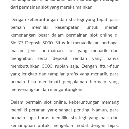
dari permainan slot yang mereka mainkan.
Dengan keberuntungan dan strategi yang tepat, para
pemain memiliki kesempatan untuk meraih
kemenangan besar dalam permainan slot online di
Slot77 Deposit 5000. Situs ini menyediakan berbagai
macam jenis permainan slot yang menarik dan
menghibur, serta deposit rendah yang hanya
membutuhkan 5000 rupiah saja. Dengan fitur-fitur
yang lengkap dan tampilan grafis yang menarik, para
pemain bisa menikmati pengalaman bermain yang
menyenangkan dan menguntungkan.
Dalam bermain slot online, keberuntungan memang
memiliki peranan yang sangat penting. Namun, para
pemain juga harus memiliki strategi yang baik dan
kemampuan untuk mengelola modal dengan bijak.