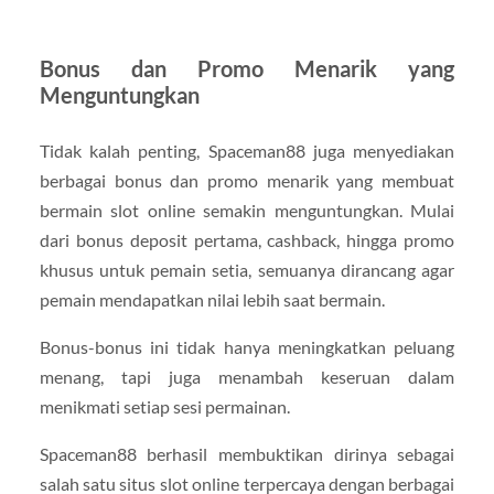
Bonus dan Promo Menarik yang
Menguntungkan
Tidak kalah penting, Spaceman88 juga menyediakan
berbagai bonus dan promo menarik yang membuat
bermain slot online semakin menguntungkan. Mulai
dari bonus deposit pertama, cashback, hingga promo
khusus untuk pemain setia, semuanya dirancang agar
pemain mendapatkan nilai lebih saat bermain.
Bonus-bonus ini tidak hanya meningkatkan peluang
menang, tapi juga menambah keseruan dalam
menikmati setiap sesi permainan.
Spaceman88 berhasil membuktikan dirinya sebagai
salah satu situs slot online terpercaya dengan berbagai