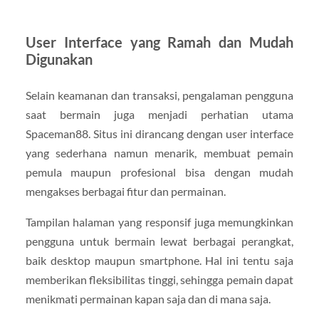
User Interface yang Ramah dan Mudah
Digunakan
Selain keamanan dan transaksi, pengalaman pengguna
saat bermain juga menjadi perhatian utama
Spaceman88. Situs ini dirancang dengan user interface
yang sederhana namun menarik, membuat pemain
pemula maupun profesional bisa dengan mudah
mengakses berbagai fitur dan permainan.
Tampilan halaman yang responsif juga memungkinkan
pengguna untuk bermain lewat berbagai perangkat,
baik desktop maupun smartphone. Hal ini tentu saja
memberikan fleksibilitas tinggi, sehingga pemain dapat
menikmati permainan kapan saja dan di mana saja.