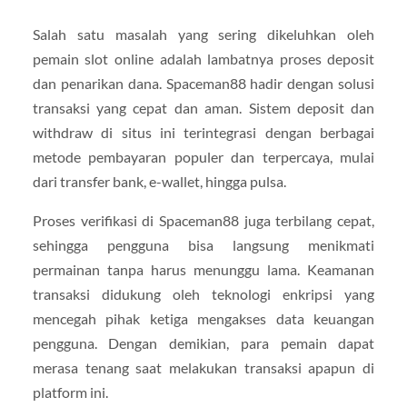
Salah satu masalah yang sering dikeluhkan oleh
pemain slot online adalah lambatnya proses deposit
dan penarikan dana. Spaceman88 hadir dengan solusi
transaksi yang cepat dan aman. Sistem deposit dan
withdraw di situs ini terintegrasi dengan berbagai
metode pembayaran populer dan terpercaya, mulai
dari transfer bank, e-wallet, hingga pulsa.
Proses verifikasi di Spaceman88 juga terbilang cepat,
sehingga pengguna bisa langsung menikmati
permainan tanpa harus menunggu lama. Keamanan
transaksi didukung oleh teknologi enkripsi yang
mencegah pihak ketiga mengakses data keuangan
pengguna. Dengan demikian, para pemain dapat
merasa tenang saat melakukan transaksi apapun di
platform ini.