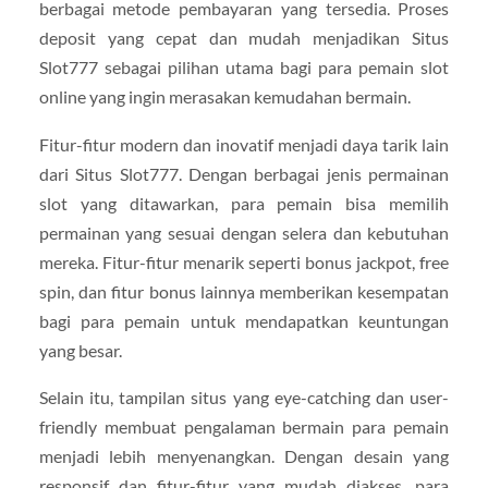
berbagai metode pembayaran yang tersedia. Proses
deposit yang cepat dan mudah menjadikan Situs
Slot777 sebagai pilihan utama bagi para pemain slot
online yang ingin merasakan kemudahan bermain.
Fitur-fitur modern dan inovatif menjadi daya tarik lain
dari Situs Slot777. Dengan berbagai jenis permainan
slot yang ditawarkan, para pemain bisa memilih
permainan yang sesuai dengan selera dan kebutuhan
mereka. Fitur-fitur menarik seperti bonus jackpot, free
spin, dan fitur bonus lainnya memberikan kesempatan
bagi para pemain untuk mendapatkan keuntungan
yang besar.
Selain itu, tampilan situs yang eye-catching dan user-
friendly membuat pengalaman bermain para pemain
menjadi lebih menyenangkan. Dengan desain yang
responsif dan fitur-fitur yang mudah diakses, para