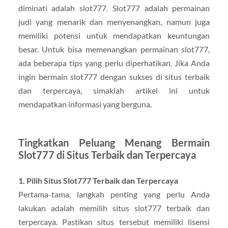
diminati adalah slot777. Slot777 adalah permainan
judi yang menarik dan menyenangkan, namun juga
memiliki potensi untuk mendapatkan keuntungan
besar. Untuk bisa memenangkan permainan slot777,
ada beberapa tips yang perlu diperhatikan. Jika Anda
ingin bermain slot777 dengan sukses di situs terbaik
dan terpercaya, simaklah artikel ini untuk
mendapatkan informasi yang berguna.
Tingkatkan Peluang Menang Bermain
Slot777 di Situs Terbaik dan Terpercaya
1. Pilih Situs Slot777 Terbaik dan Terpercaya
Pertama-tama, langkah penting yang perlu Anda
lakukan adalah memilih situs slot777 terbaik dan
terpercaya. Pastikan situs tersebut memiliki lisensi