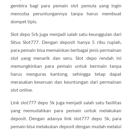
gembira bagi para pemain slot pemula yang ingin
mencoba peruntungannya tanpa harus membuat
dompet tipis.
Slot depo 5rb juga menjadi salah satu keunggulan dari
Situs Slot777. Dengan deposit hanya 5 ribu rupiah,
para pemain bisa memainkan berbagai jenis permainan
slot yang menarik dan seru. Slot depo rendah ini
memungkinkan para pemain untuk bermain tanpa
harus menguras kantong, sehingga tetap dapat
merasakan keseruan dan keuntungan dari permainan
slot online.
Link slot777 depo 5k juga menjadi salah satu fasilitas
yang memudahkan para pemain untuk melakukan
deposit. Dengan adanya link slot777 depo 5k, para
pemain bisa melakukan deposit dengan mudah melalui