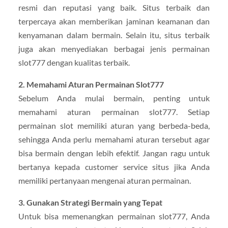
resmi dan reputasi yang baik. Situs terbaik dan
terpercaya akan memberikan jaminan keamanan dan
kenyamanan dalam bermain. Selain itu, situs terbaik
juga akan menyediakan berbagai jenis permainan
slot777 dengan kualitas terbaik.
2. Memahami Aturan Permainan Slot777
Sebelum Anda mulai bermain, penting untuk
memahami aturan permainan slot777. Setiap
permainan slot memiliki aturan yang berbeda-beda,
sehingga Anda perlu memahami aturan tersebut agar
bisa bermain dengan lebih efektif. Jangan ragu untuk
bertanya kepada customer service situs jika Anda
memiliki pertanyaan mengenai aturan permainan.
3. Gunakan Strategi Bermain yang Tepat
Untuk bisa memenangkan permainan slot777, Anda