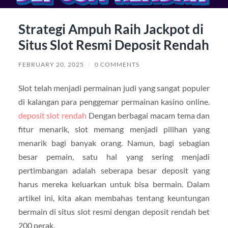
Strategi Ampuh Raih Jackpot di
Situs Slot Resmi Deposit Rendah
FEBRUARY 20, 2025
/
0 COMMENTS
Slot telah menjadi permainan judi yang sangat populer
di kalangan para penggemar permainan kasino online.
deposit slot rendah
Dengan berbagai macam tema dan
fitur menarik, slot memang menjadi pilihan yang
menarik bagi banyak orang. Namun, bagi sebagian
besar pemain, satu hal yang sering menjadi
pertimbangan adalah seberapa besar deposit yang
harus mereka keluarkan untuk bisa bermain. Dalam
artikel ini, kita akan membahas tentang keuntungan
bermain di situs slot resmi dengan deposit rendah bet
200 perak.