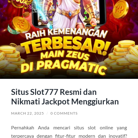
Situs Slot777 Resmi dan
Nikmati Jackpot Menggiurkan
MARCH 22, 2025
/
0 COMMENTS
Pernahkah Anda mencari situs slot online yang
terpercaya dengan fitur-fitur modern dan inovatif?