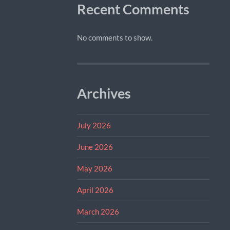
Recent Comments
No comments to show.
Archives
July 2026
June 2026
May 2026
April 2026
March 2026