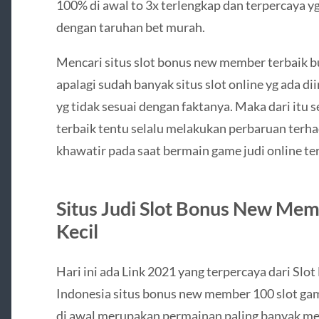
100% di awal to 3x terlengkap dan terpercaya y
dengan taruhan bet murah.
Mencari situs slot bonus new member terbaik bu
apalagi sudah banyak situs slot online yg ada 
yg tidak sesuai dengan faktanya. Maka dari itu s
terbaik tentu selalu melakukan perbaruan terh
khawatir pada saat bermain game judi online te
Situs Judi Slot Bonus New Me
Kecil
Hari ini ada Link 2021 yang terpercaya dari Sl
Indonesia situs bonus new member 100 slot g
di awal merupakan permainan paling banyak me