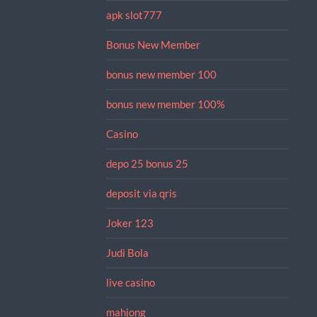
apk slot777
Bonus New Member
bonus new member 100
bonus new member 100%
Casino
depo 25 bonus 25
deposit via qris
Joker 123
Judi Bola
live casino
mahjong