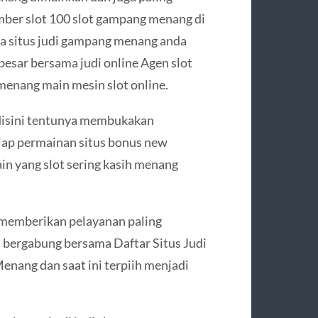
mber slot 100 slot gampang menang di
ma situs judi gampang menang anda
sar bersama judi online Agen slot
enang main mesin slot online.
disini tentunya membukakan
iap permainan situs bonus new
n yang slot sering kasih menang
 memberikan pelayanan paling
h bergabung bersama Daftar Situs Judi
nang dan saat ini terpiih menjadi