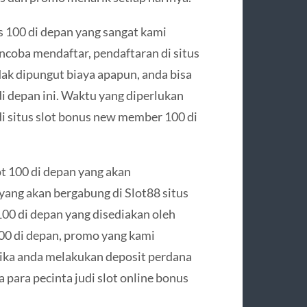
s 100 di depan yang sangat kami
ncoba mendaftar, pendaftaran di situs
dak dipungut biaya apapun, anda bisa
di depan ini. Waktu yang diperlukan
i situs slot bonus new member 100 di
ot 100 di depan yang akan
ng akan bergabung di Slot88 situs
100 di depan yang disediakan oleh
100 di depan, promo yang kami
etika anda melakukan deposit perdana
ara pecinta judi slot online bonus