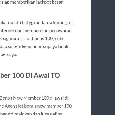
g siap memberikan jackpot besar
kan suatu hal yg mudah sekarang ini,
diinternet dan memberikan penawaran
ebagai situs slot bonus 100 to 3x
adap sistem keamanan supaya tidak
rpercaya.
mber 100 Di Awal TO
ot Bonus New Member 100 di awal di
ame Agen slot bonus new member 100
nang dimainkan dan juga paling