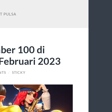
IT PULSA
ber 100 di
 Februari 2023
NTS
/
STICKY