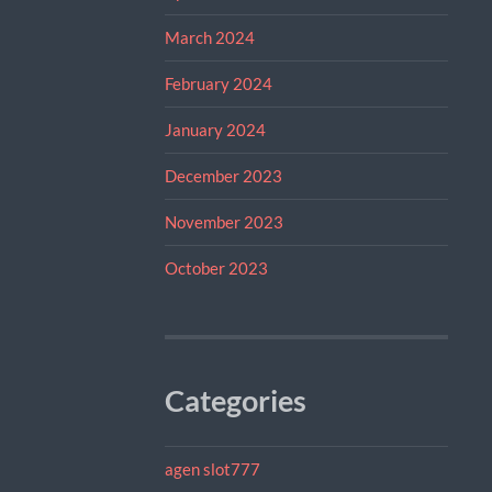
March 2024
February 2024
January 2024
December 2023
November 2023
October 2023
Categories
agen slot777