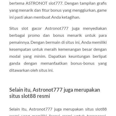
bertema ASTRONOT slot777. Dengan tampilan grafis
yang menarik dan fitur bonus yang menggiurkan, game
ini pasti akan membuat Anda ketagihan.
Situs slot gacor Astronot777 juga menyediakan
berbagai promo dan bonus menarik untuk para
pemainnya. Dengan bermain di situs ini, Anda memiliki
kesempatan untuk meraih kemenangan besar dengan
modal yang minim. Dapatkan keuntungan berlipat
ganda dengan memanfaatkan bonus-bonus yang
ditawarkan oleh situs ini.
Selain itu, Astronot777 juga merupakan
situs slot88 resmi
Selain itu, Astronot777 juga merupakan situs slot88
resmi yang memiliki lisensi resmi untuk beroperasi.