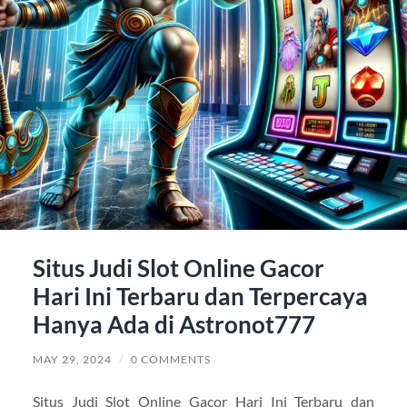
Situs Judi Slot Online Gacor
Hari Ini Terbaru dan Terpercaya
Hanya Ada di Astronot777
MAY 29, 2024
/
0 COMMENTS
Situs Judi Slot Online Gacor Hari Ini Terbaru dan