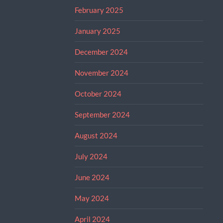
February 2025
January 2025
December 2024
November 2024
October 2024
September 2024
August 2024
July 2024
June 2024
May 2024
April 2024