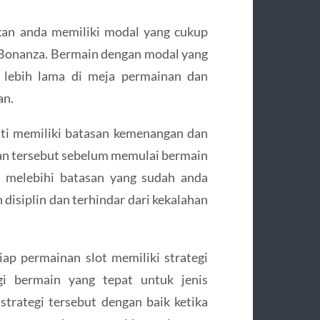
ikan anda memiliki modal yang cukup
y Bonanza. Bermain dengan modal yang
lebih lama di meja permainan dan
an.
sti memiliki batasan kemenangan dan
san tersebut sebelum memulai bermain
h melebihi batasan yang sudah anda
 disiplin dan terhindar dari kekalahan
tiap permainan slot memiliki strategi
egi bermain yang tepat untuk jenis
strategi tersebut dengan baik ketika