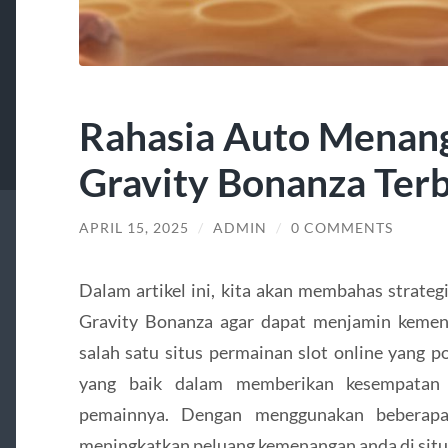
Rahasia Auto Menang 
Gravity Bonanza Ter
APRIL 15, 2025
/
ADMIN
/
0 COMMENTS
Dalam artikel ini, kita akan membahas strategi
Gravity Bonanza agar dapat menjamin keme
salah satu situs permainan slot online yang po
yang baik dalam memberikan kesempatan 
pemainnya. Dengan menggunakan beberapa 
meningkatkan peluang kemenangan anda di situs