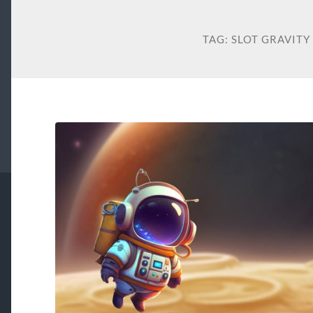
TAG:
SLOT GRAVIT