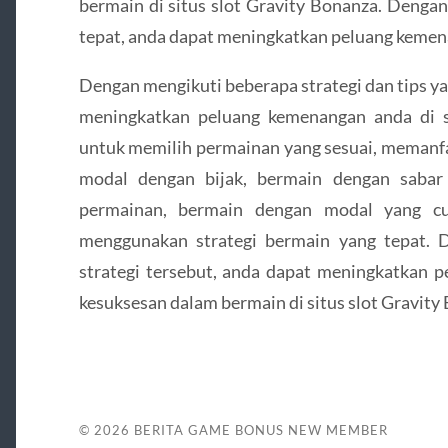
bermain di situs slot Gravity Bonanza. Denga
tepat, anda dapat meningkatkan peluang kemenan
Dengan mengikuti beberapa strategi dan tips yan
meningkatkan peluang kemenangan anda di si
untuk memilih permainan yang sesuai, memanf
modal dengan bijak, bermain dengan sabar
permainan, bermain dengan modal yang cu
menggunakan strategi bermain yang tepat.
strategi tersebut, anda dapat meningkatkan 
kesuksesan dalam bermain di situs slot Gravity
© 2026
BERITA GAME BONUS NEW MEMBER