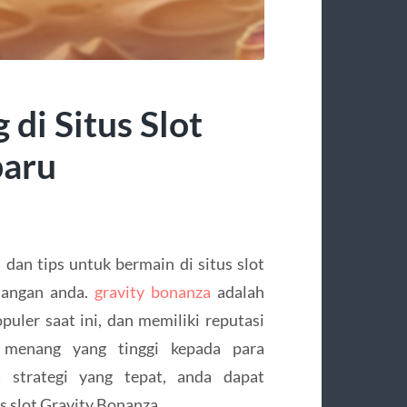
di Situs Slot
baru
 dan tips untuk bermain di situs slot
nangan anda.
gravity bonanza
adalah
puler saat ini, dan memiliki reputasi
menang yang tinggi kepada para
strategi yang tepat, anda dapat
 slot Gravity Bonanza.