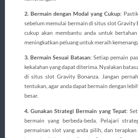
2. Bermain dengan Modal yang Cukup
: Past
sebelum memulai bermain di situs slot Gravit
cukup akan membantu anda untuk bertahan 
meningkatkan peluang untuk meraih kemenang
3. Bermain Sesuai Batasan
: Setiap pemain pa
kekalahan yang dapat diterima. Nyalakan bata
di situs slot Gravity Bonanza. Jangan perna
tentukan, agar anda dapat bermain dengan lebih
besar.
4. Gunakan Strategi Bermain yang Tepat
: Se
bermain yang berbeda-beda. Pelajari strat
permainan slot yang anda pilih, dan terapkan 