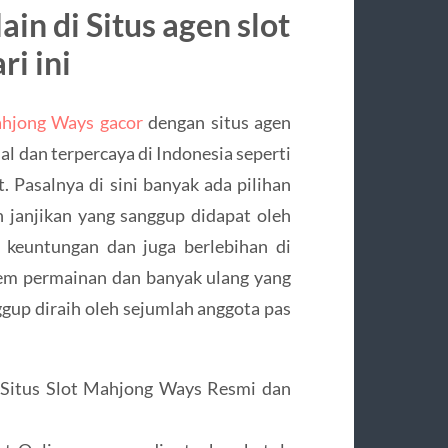
n di Situs agen slot
ri ini
ahjong Ways gacor
dengan situs agen
 dan terpercaya di Indonesia seperti
t. Pasalnya di sini banyak ada pilihan
janjikan yang sanggup didapat oleh
 keuntungan dan juga berlebihan di
stem permainan dan banyak ulang yang
ggup diraih oleh sejumlah anggota pas
 Situs Slot Mahjong Ways Resmi dan