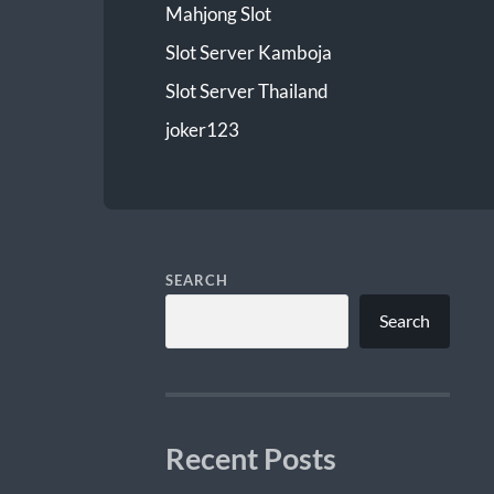
Mahjong Slot
Slot Server Kamboja
Slot Server Thailand
joker123
SEARCH
Search
Recent Posts