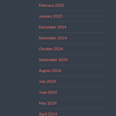
February 2025
January 2025
December 2024
November 2024
October 2024
September 2024
August 2024
July 2024
June 2024
May 2024
April 2024