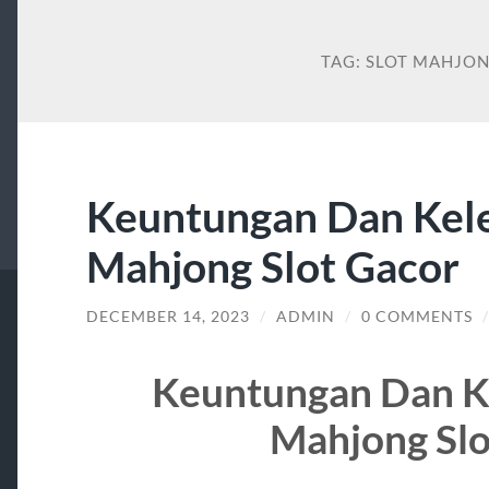
TAG:
SLOT MAHJON
Keuntungan Dan Kele
Mahjong Slot Gacor
DECEMBER 14, 2023
/
ADMIN
/
0 COMMENTS
Keuntungan Dan Ke
Mahjong Slo