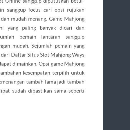
t Online sanggup diputuskan betul-
n sanggup focus cari opsi rujukan
ne dan mudah menang. Game Mahjong
i yang paling banyak dicari dan
jumlah pemain lantaran sanggup
ngan mudah. Sejumlah pemain yang
 dari Daftar Situs Slot Mahjong Ways
ndapat dimainkan. Opsi game Mahjong
tambahan kesempatan terpilih untuk
kemenangan tambah lama jadi tambah
lipat sudah dipastikan sama seperti