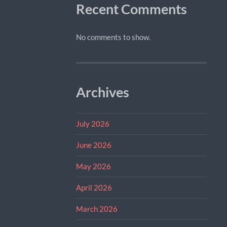
Recent Comments
No comments to show.
Archives
July 2026
June 2026
May 2026
April 2026
March 2026