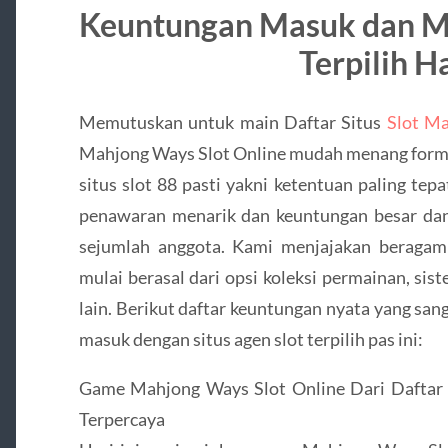
Keuntungan Masuk dan Mai
Terpilih Ha
Memutuskan untuk main Daftar Situs
Slot M
Mahjong Ways Slot Online mudah menang formal
situs slot 88 pasti yakni ketentuan paling tepa
penawaran menarik dan keuntungan besar dan 
sejumlah anggota. Kami menjajakan beragam
mulai berasal dari opsi koleksi permainan, si
lain. Berikut daftar keuntungan nyata yang san
masuk dengan situs agen slot terpilih pas ini:
Game Mahjong Ways Slot Online Dari Daftar
Terpercaya