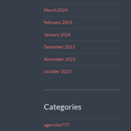
March 2024
February 2024
January 2024
December 2023
November 2023
October 2023
Categories
agen slot777