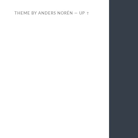
THEME BY
ANDERS NORÉN
—
UP ↑