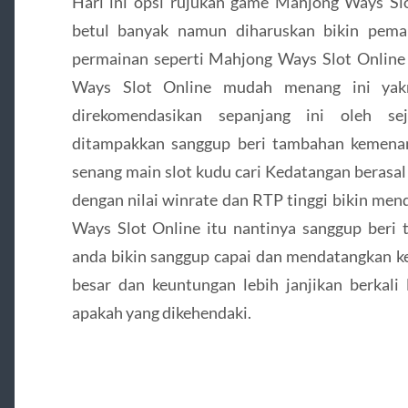
Hari ini opsi rujukan game Mahjong Ways Slo
betul banyak namun diharuskan bikin pemai
permainan seperti Mahjong Ways Slot Onli
Ways Slot Online mudah menang ini yakn
direkomendasikan sepanjang ini oleh se
ditampakkan sanggup beri tambahan kemena
senang main slot kudu cari Kedatangan berasal
dengan nilai winrate dan RTP tinggi bikin me
Ways Slot Online itu nantinya sanggup beri 
anda bikin sanggup capai dan mendatangkan 
besar dan keuntungan lebih janjikan berkali 
apakah yang dikehendaki.