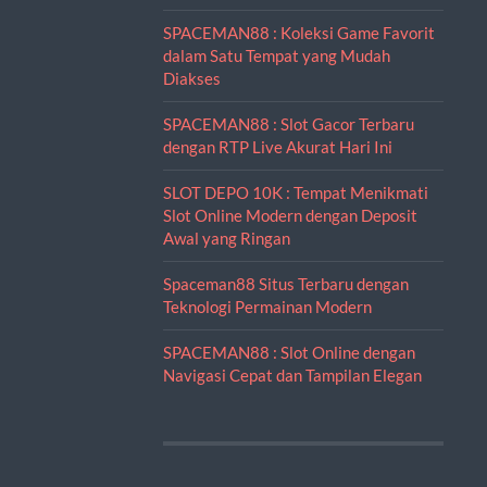
SPACEMAN88 : Koleksi Game Favorit
dalam Satu Tempat yang Mudah
Diakses
SPACEMAN88 : Slot Gacor Terbaru
dengan RTP Live Akurat Hari Ini
SLOT DEPO 10K : Tempat Menikmati
Slot Online Modern dengan Deposit
Awal yang Ringan
Spaceman88 Situs Terbaru dengan
Teknologi Permainan Modern
SPACEMAN88 : Slot Online dengan
Navigasi Cepat dan Tampilan Elegan