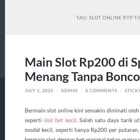
TAG:
SLOT ONLINE RTP TI
Main Slot Rp200 di 
Menang Tanpa Bonco
JULY 1, 2025
/
ADMIN
/
0 COMMENTS
/
STICK
Bermain slot online kini semakin diminati ole
seperti
slot bet kecil
. Salah satu daya tarik 
modal kecil, seperti hanya Rp200 per putaran. 
bermain slot dengan bet minimal tetap punya