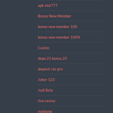
apk slot777
Bonus New Member
bonus new member 100
bonus new member 100%
Casino
depo 25 bonus 25
deposit via qris
Joker 123
Judi Bola
live casino
mahjong