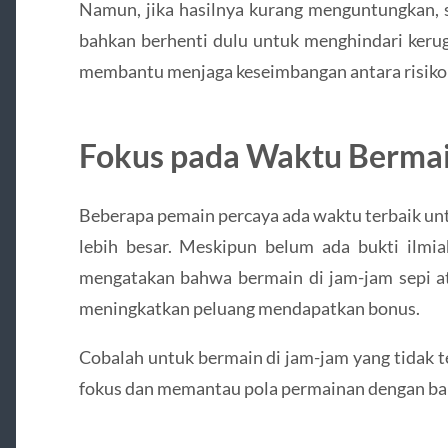
Namun, jika hasilnya kurang menguntungkan, 
bahkan berhenti dulu untuk menghindari kerugi
membantu menjaga keseimbangan antara risiko
Fokus pada Waktu Berma
Beberapa pemain percaya ada waktu terbaik un
lebih besar. Meskipun belum ada bukti ilmi
mengatakan bahwa bermain di jam-jam sepi ata
meningkatkan peluang mendapatkan bonus.
Cobalah untuk bermain di jam-jam yang tidak te
fokus dan memantau pola permainan dengan ba