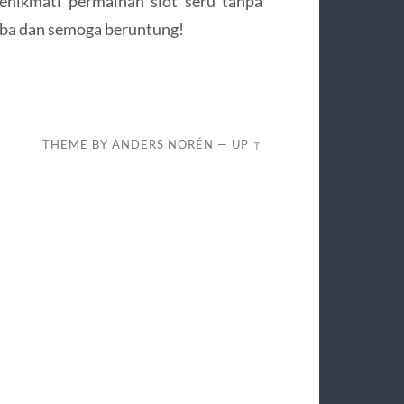
enikmati permainan slot seru tanpa
oba dan semoga beruntung!
THEME BY
ANDERS NORÉN
—
UP ↑