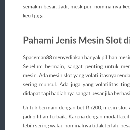
semakin besar. Jadi, meskipun nominalnya kec
kecil juga.
Pahami Jenis Mesin Slot 
Spaceman88 menyediakan banyak pilihan mesin 
Sebelum bermain, sangat penting untuk mem
mesin. Ada mesin slot yang volatilitasnya rend
sering muncul. Ada juga yang volatilitas tin
didapat tapi hadiahnya sangat besar jika berhasi
Untuk bermain dengan bet Rp200, mesin slot v
jadi pilihan terbaik. Karena dengan modal kec
lebih sering walau nominalnya tidak terlalu besa