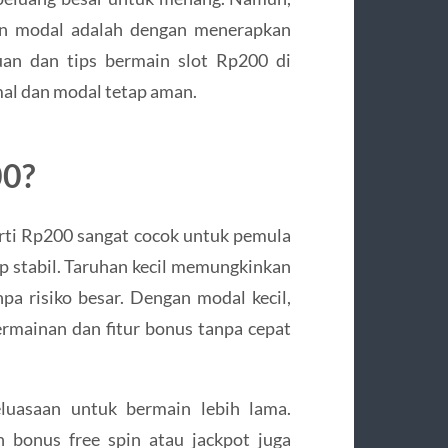
san modal adalah dengan menerapkan
duan dan tips bermain slot Rp200 di
al dan modal tetap aman.
00?
rti Rp200 sangat cocok untuk pemula
 stabil. Taruhan kecil memungkinkan
pa risiko besar. Dengan modal kecil,
rmainan dan fitur bonus tanpa cepat
eluasaan untuk bermain lebih lama.
 bonus free spin atau jackpot juga