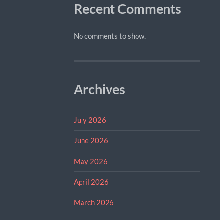
Recent Comments
No comments to show.
Archives
July 2026
June 2026
May 2026
April 2026
March 2026