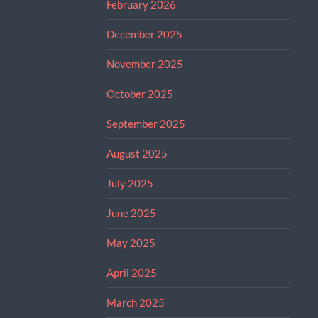
February 2026
December 2025
November 2025
October 2025
September 2025
August 2025
July 2025
June 2025
May 2025
April 2025
March 2025