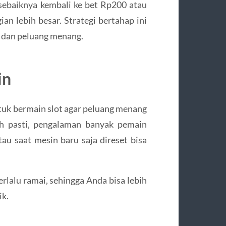
sebaiknya kembali ke bet Rp200 atau
an lebih besar. Strategi bertahap ini
 dan peluang menang.
in
tuk bermain slot agar peluang menang
ah pasti, pengalaman banyak pemain
u saat mesin baru saja direset bisa
rlalu ramai, sehingga Anda bisa lebih
ik.