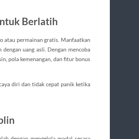
ntuk Berlatih
 atau permainan gratis. Manfaatkan
ruh dengan uang asli. Dengan mencoba
in, pola kemenangan, dan fitur bonus
caya diri dan tidak cepat panik ketika
plin
alah dengan mengelola modal secara