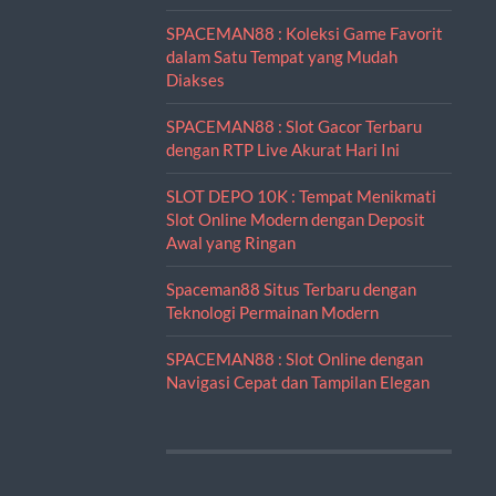
SPACEMAN88 : Koleksi Game Favorit
dalam Satu Tempat yang Mudah
Diakses
SPACEMAN88 : Slot Gacor Terbaru
dengan RTP Live Akurat Hari Ini
SLOT DEPO 10K : Tempat Menikmati
Slot Online Modern dengan Deposit
Awal yang Ringan
Spaceman88 Situs Terbaru dengan
Teknologi Permainan Modern
SPACEMAN88 : Slot Online dengan
Navigasi Cepat dan Tampilan Elegan