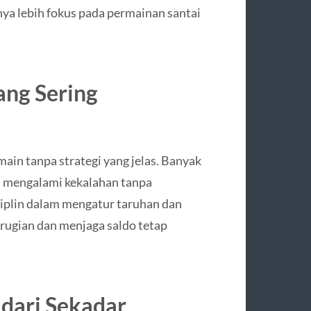
ya lebih fokus pada permainan santai
ang Sering
ain tanpa strategi yang jelas. Banyak
h mengalami kekalahan tanpa
iplin dalam mengatur taruhan dan
ugian dan menjaga saldo tetap
 dari Sekadar