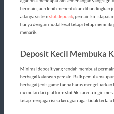
agar bisa mendapatkan kemenangan yang signifi
bermain jauh lebih menentukan dibandingkan ju
adanya sistem
slot depo 5k
, pemain kini dapat 
hanya dengan modal kecil tetapi tetap memilik
menarik.
Deposit Kecil Membuka 
Minimal deposit yang rendah membuat permain
berbagai kalangan pemain. Baik pemula maupun
berbagai jenis game tanpa harus mengeluarkan
memulai dari platform
slot 5k
karena ingin mera
tetap menjaga risiko kerugian agar tidak terlalu 