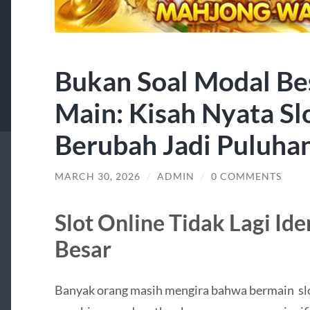
Bukan Soal Modal Bes
Main: Kisah Nyata Sl
Berubah Jadi Puluha
MARCH 30, 2026
/
ADMIN
/
0 COMMENTS
Slot Online Tidak Lagi Id
Besar
Banyak orang masih mengira bahwa bermain slo