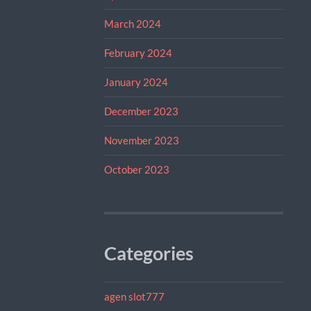
March 2024
February 2024
January 2024
December 2023
November 2023
October 2023
Categories
agen slot777