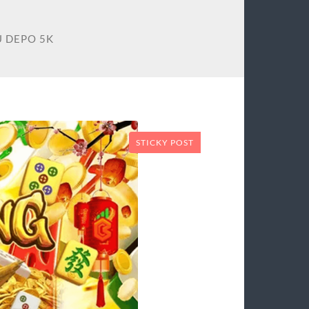
U DEPO 5K
STICKY POST