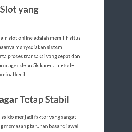
Slot yang
in slot online adalah memilih situs
biasanya menyediakan sistem
ta proses transaksi yang cepat dan
form
agen depo 5k
karena metode
minal kecil.
gar Tetap Stabil
 saldo menjadi faktor yang sangat
ng memasang taruhan besar di awal