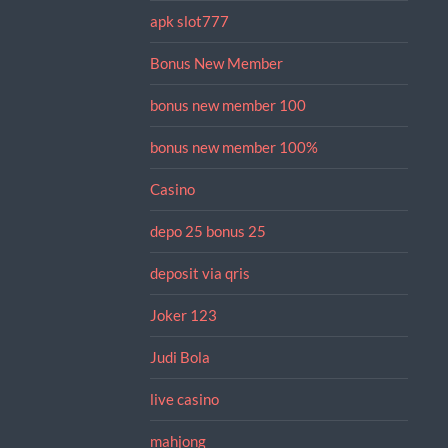
apk slot777
Bonus New Member
bonus new member 100
bonus new member 100%
Casino
depo 25 bonus 25
deposit via qris
Joker 123
Judi Bola
live casino
mahjong