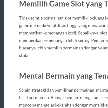
Memilih Game Slot yang 
Tidak semua permainan slot memiliki peluang
game memiliki volatilitas tinggi yang menawarka
memberikan kemenangan kecil. Sebaliknya, slot 
memberikan kemenangan lebih sering. Pemain y
biasanya lebih memilih permainan dengan volat
stabil.
Mental Bermain yang Tena
Selain strategi dan pemilihan permainan, ment
hasil permainan. Banyak pemain mengalami ker
mencoba mengejar kekalahan dengan menaikkan 