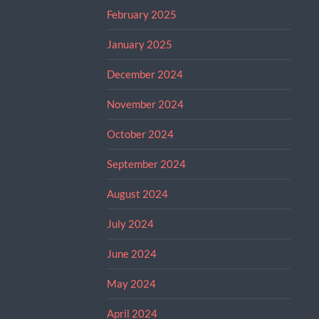
February 2025
January 2025
December 2024
November 2024
October 2024
September 2024
August 2024
July 2024
June 2024
May 2024
April 2024