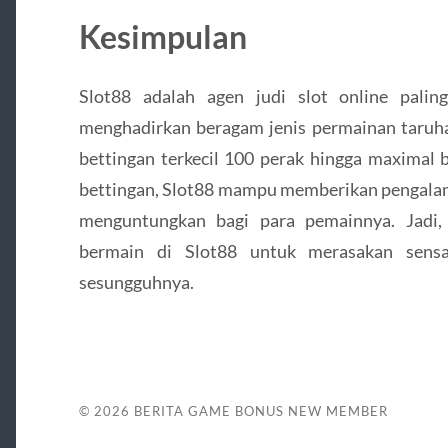
Kesimpulan
Slot88 adalah agen judi slot online pali
menghadirkan beragam jenis permainan taruha
bettingan terkecil 100 perak hingga maximal b
bettingan, Slot88 mampu memberikan pengal
menguntungkan bagi para pemainnya. Jadi,
bermain di Slot88 untuk merasakan sensa
sesungguhnya.
© 2026
BERITA GAME BONUS NEW MEMBER