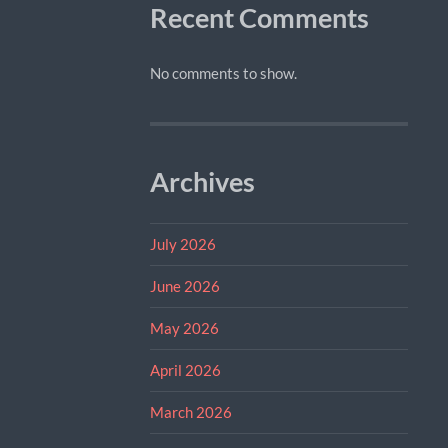
Recent Comments
No comments to show.
Archives
July 2026
June 2026
May 2026
April 2026
March 2026