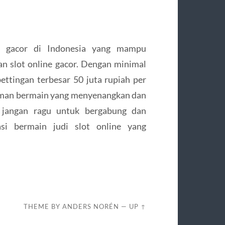
ng gacor di Indonesia yang mampu
n slot online gacor. Dengan minimal
ettingan terbesar 50 juta rupiah per
aman bermain yang menyenangkan dan
 jangan ragu untuk bergabung dan
si bermain judi slot online yang
THEME BY
ANDERS NORÉN
—
UP ↑