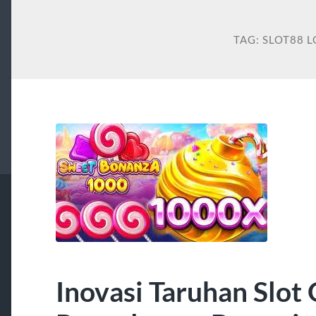
TAG:
SLOT88 
Inovasi Taruhan Slot 