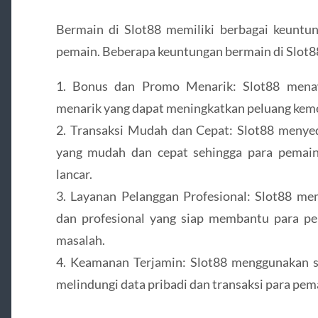
Bermain di Slot88 memiliki berbagai keuntun
pemain. Beberapa keuntungan bermain di Slot88
1. Bonus dan Promo Menarik: Slot88 mena
menarik yang dapat meningkatkan peluang kem
2. Transaksi Mudah dan Cepat: Slot88 meny
yang mudah dan cepat sehingga para pemain
lancar.
3. Layanan Pelanggan Profesional: Slot88 me
dan profesional yang siap membantu para p
masalah.
4. Keamanan Terjamin: Slot88 menggunakan 
melindungi data pribadi dan transaksi para pem