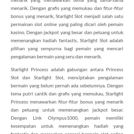
menarik. Dengan grafis yang memukau dan fitur-fitur
bonus yang menarik, Starlight Slot menjadi salah satu
permainan slot online yang paling dicari oleh pemain
kasino. Dengan jackpot yang besar dan peluang untuk
memenangkan hadiah fantastis, Starlight Slot adalah
pilihan yang sempurna bagi pemain yang mencari
pengalaman bermain yang seru dan menarik.
Starlight Princess adalah gabungan antara Princess
Slot dan Starlight Slot, menciptakan pengalaman
bermain yang belum pernah ada sebelumnya. Dengan
tema putri cantik dan grafis yang memukau, Starlight
Princess menawarkan fitur-fitur bonus yang menarik
dan peluang untuk memenangkan jackpot besar.
Dengan Link Olympus1000, pemain memiliki
kesempatan untuk memenangkan hadiah yang
fantastis dan merasakan sensasi bermain slot online