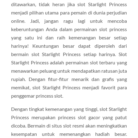
ditawarkan, tidak heran jika slot Starlight Princess
menjadi pilihan utama para pemain di dunia perjudian
online. Jadi, jangan ragu lagi untuk mencoba
keberuntungan Anda dalam permainan slot princess
yang satu ini dan raih kemenangan besar setiap
harinya! Keuntungan besar dapat diperoleh dari
bermain slot Starlight Princess setiap harinya. Slot
Starlight Princess adalah permainan slot terbaru yang
menawarkan peluang untuk mendapatkan ratusan juta
rupiah. Dengan fitur-fitur menarik dan grafis yang
memikat, slot Starlight Princess menjadi favorit para
penggemar princess slot.
Dengan tingkat kemenangan yang tinggi, slot Starlight
Princess merupakan princess slot gacor yang patut
dicoba. Bermain di situs slot resmi akan meningkatkan
kesempatan untuk memenangkan hadiah besar.