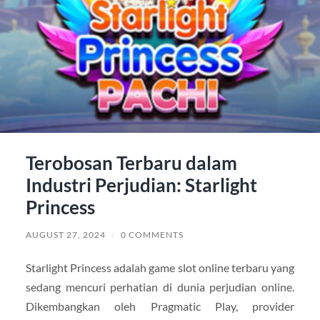
Terobosan Terbaru dalam
Industri Perjudian: Starlight
Princess
AUGUST 27, 2024
/
0 COMMENTS
Starlight Princess adalah game slot online terbaru yang
sedang mencuri perhatian di dunia perjudian online.
Dikembangkan oleh Pragmatic Play, provider