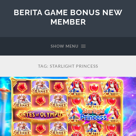
BERITA GAME BONUS NEW
MEMBER
SHOW MENU
TAG:
STARLIGHT PRINCESS