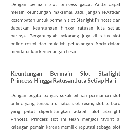
Dengan bermain slot princess gacor, Anda dapat
meraih keuntungan maksimal. Jadi, jangan lewatkan
kesempatan untuk bermain slot Starlight Princess dan
dapatkan keuntungan hingga ratusan juta setiap
harinya. Bergabunglah sekarang juga di situs slot
online resmi dan mulailah petualangan Anda dalam
mendapatkan kemenangan besar.
Keuntungan Bermain Slot Starlight
Princess Hingga Ratusan Juta Setiap Hari
Dengan begitu banyak sekali pilihan permainan slot
online yang tersedia di situs slot resmi, slot terbaru
yang patut diperhitungkan adalah Slot Starlight
Princess. Princess slot ini telah menjadi favorit di
kalangan pemain karena memiliki reputasi sebagai slot