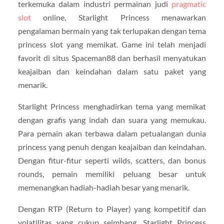
terkemuka dalam industri permainan judi
pragmatic
slot
online, Starlight Princess menawarkan
pengalaman bermain yang tak terlupakan dengan tema
princess slot yang memikat. Game ini telah menjadi
favorit di situs Spaceman88 dan berhasil menyatukan
keajaiban dan keindahan dalam satu paket yang
menarik.
Starlight Princess menghadirkan tema yang memikat
dengan grafis yang indah dan suara yang memukau.
Para pemain akan terbawa dalam petualangan dunia
princess yang penuh dengan keajaiban dan keindahan.
Dengan fitur-fitur seperti wilds, scatters, dan bonus
rounds, pemain memiliki peluang besar untuk
memenangkan hadiah-hadiah besar yang menarik.
Dengan RTP (Return to Player) yang kompetitif dan
volatilitas yang cukup seimbang, Starlight Princess