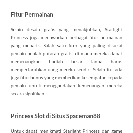
Fitur Permainan
Selain desain grafis yang menakjubkan, Starlight
Princess juga menawarkan berbagai fitur permainan
yang menarik. Salah satu fitur yang paling disukai
pemain adalah putaran gratis, di mana mereka dapat
memenangkan hadiah besar tanpa harus
mempertaruhkan uang mereka sendiri. Selain itu, ada
juga fitur bonus yang memberikan kesempatan kepada
pemain untuk menggandakan kemenangan mereka
secara signifikan.
Princess Slot di Situs Spaceman88
Untuk dapat menikmati Starlight Princess dan game