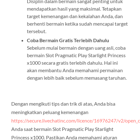
Disiplin dalam bermain sangat penting untuk
mendapatkan hasil yang maksimal. Tetapkan
target kemenangan dan kekalahan Anda, dan
berhenti bermain ketika sudah mencapai target
tersebut.
Coba Bermain Gratis Terlebih Dahulu
Sebelum mulai bermain dengan uang asli, coba
bermain Slot Pragmatic Play Starlight Princess
x1000 secara gratis terlebih dahulu. Hal ini
akan membantu Anda memahami permainan
dengan lebih baik sebelum memasang taruhan.
Dengan mengikuti tips dan trik di atas, Anda bisa
meningkatkan peluang kemenangan
https://secure.livechatinc.com/licence/16976247/v2/open_c
Anda saat bermain Slot Pragmatic Play Starlight
Princess x1000. Pastikan Anda memahami aturan