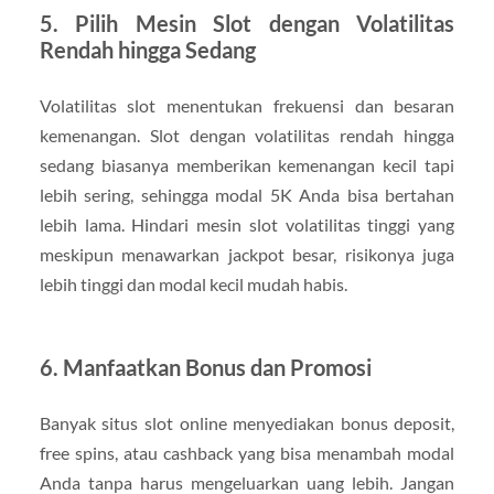
5. Pilih Mesin Slot dengan Volatilitas
Rendah hingga Sedang
Volatilitas slot menentukan frekuensi dan besaran
kemenangan. Slot dengan volatilitas rendah hingga
sedang biasanya memberikan kemenangan kecil tapi
lebih sering, sehingga modal 5K Anda bisa bertahan
lebih lama. Hindari mesin slot volatilitas tinggi yang
meskipun menawarkan jackpot besar, risikonya juga
lebih tinggi dan modal kecil mudah habis.
6. Manfaatkan Bonus dan Promosi
Banyak situs slot online menyediakan bonus deposit,
free spins, atau cashback yang bisa menambah modal
Anda tanpa harus mengeluarkan uang lebih. Jangan