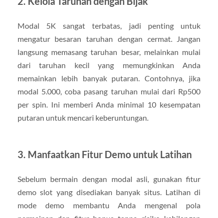
2. Kelola Taruhan dengan Bijak
Modal 5K sangat terbatas, jadi penting untuk
mengatur besaran taruhan dengan cermat. Jangan
langsung memasang taruhan besar, melainkan mulai
dari taruhan kecil yang memungkinkan Anda
memainkan lebih banyak putaran. Contohnya, jika
modal 5.000, coba pasang taruhan mulai dari Rp500
per spin. Ini memberi Anda minimal 10 kesempatan
putaran untuk mencari keberuntungan.
3. Manfaatkan Fitur Demo untuk Latihan
Sebelum bermain dengan modal asli, gunakan fitur
demo slot yang disediakan banyak situs. Latihan di
mode demo membantu Anda mengenal pola