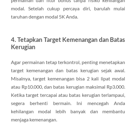
permainan dan fitur bonus tanpa risiko kehilangan
modal. Setelah cukup percaya diri, barulah mulai
taruhan dengan modal 5K Anda.
4. Tetapkan Target Kemenangan dan Batas
Kerugian
Agar permainan tetap terkontrol, penting menetapkan
target kemenangan dan batas kerugian sejak awal.
Misalnya, target kemenangan bisa 2 kali lipat modal
atau Rp10.000, dan batas kerugian maksimal Rp3.000.
Ketika target tercapai atau batas kerugian terlampaui,
segera berhenti bermain. Ini mencegah Anda
kehilangan modal lebih banyak dan membantu
menjaga kemenangan.